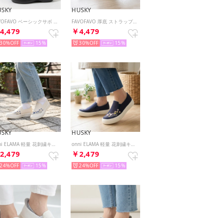
USKY
HUSKY
FAVOFAVO ベーシックサボ コンフォートサンダル （BL/BL）
FAVOFAVO 厚底 ストラップ メリージェーン シューズ （BL/BL）
4,479
￥4,479
30%
15
30%
15
USKY
HUSKY
onni ELAMA 軽量 花刺繍キャンバススリッポン スニーカー （WHITE）
onni ELAMA 軽量 花刺繍キャンバススリッポン スニーカー （NAVY）
2,479
￥2,479
24%
15
24%
15