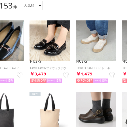
153
件
HUSKY
HUSKY
H
husky Co.Ltd. FAVO FAVO/ファヴォファヴォ 3.5cmヒール レインビットスリッポン （BL）
FAVO FAVO/ファヴォファヴォ ローヒール レイン ビットローファー スリッポン （BLエナメル）
TOKYO CAMPGO / トーキョーキャンプゴー 防滑ボリュームソール 防水スリッポンスニーカー （BEIGE）
9
￥3,479
￥1,479
￥
15
68%
15
70%
15
NEW