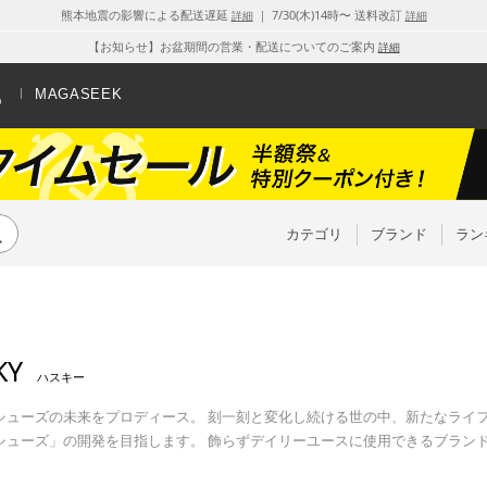
熊本地震の影響による配送遅延
｜ 7/30(木)14時〜 送料改訂
詳細
詳細
【お知らせ】お盆期間の営業・配送についてのご案内
詳細
MAGASEEK
カテゴリ
ブランド
ラン
KY
ハスキー
シューズの未来をプロディース。 刻一刻と変化し続ける世の中、新たなライ
シューズ」の開発を目指します。 飾らずデイリーユースに使用できるブラン