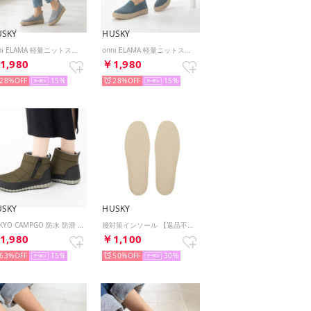
USKY
HUSKY
onni ELAMA 軽量ニットスリッポンシューズ ジュート巻き風 エスパドリーユ （GRAY）
onni ELAMA 軽量ニットスリッポンシューズ ジュート巻き風 エスパドリーユ （BLUE）
1,980
￥1,980
28%
15
28%
15
USKY
HUSKY
TOKYO CAMPGO 防水 防滑 防寒 抗菌防臭 ジップアップ ナイロン ショートブーツ （KHAKI）
腰対策インソール 【返品不可商品】 （その他）
1,980
￥1,100
63%
15
50%
30