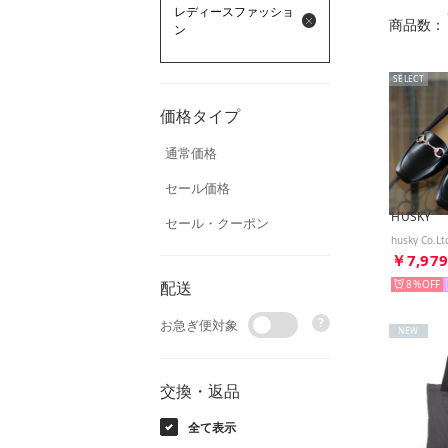
レディースファッショ
商品数：
ン
SELECT
価格タイプ
通常価格
セール価格
HUSKY
セール・クーポン
￥7,97
配送
8%
?
お急ぎ便対象
NEW
交換・返品
全て表示