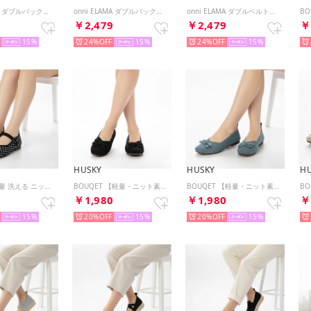
onni ELAMA ダブルバックル 厚底 プラットフォーム サンダル （BEIGE）
onni ELAMA ダブルバックル 厚底 プラットフォーム サンダル （BLACK）
onni ELAMA ダブルベルトベルクロ 厚底 プラットフォーム サンダル （BEIGE）
9
￥2,479
￥2,479
￥
15
24%
15
24%
15
HUSKY
HUSKY
H
BOUQET 軽量 洗える ニットシューズ フラット メリージェンパンプス スリッポン （DOT）
BOUQET 【軽量・ニット素材】スクエアトゥ リボン フラットパンプス/バレエシューズ （BLACK）
BOUQET 【軽量・ニット素材】スクエアトゥ リボン フラットパンプス/バレエシューズ （BLUE）
0
￥1,980
￥1,980
￥
15
20%
15
20%
15