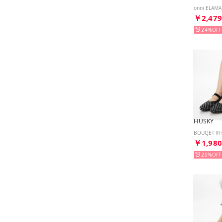
￥2,47
24%
HUSKY
￥1,98
20%