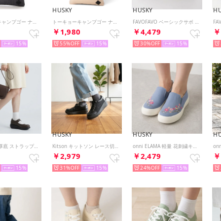
HUSKY
HUSKY
H
トーキョーキャンプゴー ナイロン 2トーン 軽量トートバッグ （DOT/BL）
トーキョーキャンプゴー ナイロン 2トーン 軽量トートバッグ （BL/BG）
FAVOFAVO ベーシックサボ コンフォートサンダル （BROWN）
0
￥1,980
￥4,479
￥
15
55%
15
30%
15
HUSKY
HUSKY
H
FAVOFAVO 厚底 ストラップ メリージェーン シューズ （BROWN）
Kitson キットソン レース切り替え 厚底 軽量 ウェーブソール スニーカー （BL/BL）
onni ELAMA 軽量 花刺繍キャンバススリッポン スニーカー （BLUE）
9
￥2,979
￥2,479
￥
15
31%
15
24%
15