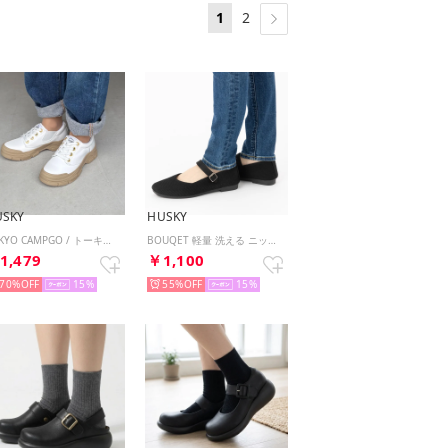
1
2
USKY
HUSKY
TOKYO CAMPGO / トーキョーキャンプゴー 防滑ボリュームソール ナイロン 防水スニーカー （IVORY）
BOUQET 軽量 洗える ニットシューズ フラット メリージェンパンプス スリッポン （BL/BL）
1,479
￥1,100
70%
15
55%
15