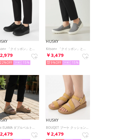
USKY
HUSKY
Kitson+ 「クイッポン」と履ける快適 軽量メッシュ ウェーブウェッジソール レースアップスニーカー （BL/BL）
Kitson+ 「クイッポン」と履ける快適 軽量メッシュ ウェーブウェッジソール スリッポン スニーカー （GRAY）
2,979
￥3,479
22%
15
9%
15
USKY
HUSKY
onni ELAMA ダブルベルトベルクロ 厚底 プラットフォーム サンダル （BROWN）
BOUQET ブーケ クッションソールストラップ サンダル （MUSTARD）
2,479
￥2,479