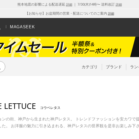
熊本地震の影響による配送遅延
｜ 7/30(木)14時〜 送料改訂
詳細
詳細
【お知らせ】お盆期間の営業・配送についてのご案内
詳細
MAGASEEK
カテゴリ
ブランド
ラン
 LETTUCE
コウベレタス
ョンの街、神戸から生まれた神戸レタス。 トレンドファッションを安カワで
した。 お洋服の魅力に引き込まれる、神戸レタスの世界観を是非お楽しみ下