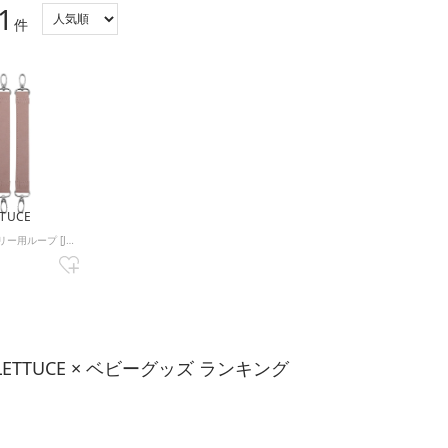
1
件
TTUCE
B1364 キャリー用ループ [J856] （Dピンク×シルバー）
 LETTUCE × ベビーグッズ ランキング