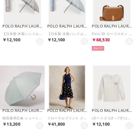
POLO RALPH LAUREN
POLO RALPH LAUREN
POLO RALPH LAUREN
【日本製 木製ハンドル】折りたたみ雨傘 ストライプ ポロポニー ワンポイント （ネイビーブルー）
【日本製 木製ハンドル】折りたたみ雨傘 ストライプ ポロポニー ワンポイント （サックスブルー）
Polo ID カーフスキン サドル バッグ （270ブラウン）
￥12,100
￥12,100
￥68,530
NEW
NEW
30%
POLO RALPH LAUREN
POLO RALPH LAUREN
POLO RALPH LAUREN
晴雨兼用日傘 ショート傘 ポロポニー ドット ストライプ 遮光 遮熱 UV （ライトグリーン）
フローラルプリント クレープ スカート （410ネイビー）
(ボーイズ 2才～7才)コットン ジャージー ロングスリーブ Tシャツ （100ホワイト）
￥13,200
￥41,800
￥12,100