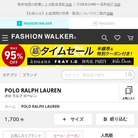
熊本地震の影響による配送遅延
｜ 7/30(木)14時〜 送料改訂
詳細
詳細
【お知らせ】お盆期間の営業・配送についてのご案内
詳細
FASHION WALKER
MAGASEEK
カテゴリ
ブランド
POLO RALPH LAUREN
ポロ ラルフ ローレン
お気に入り
ホーム
POLO RALPH LAUREN
1,700
絞り込む
サイズ
件
お気に入りブランド
セール・クーポン