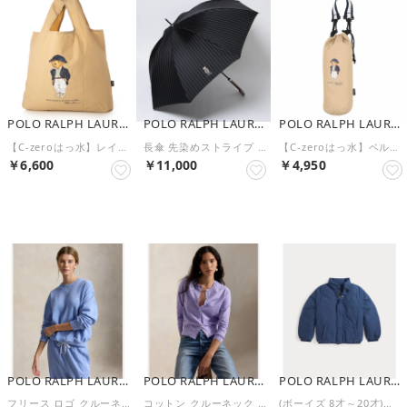
POLO RALPH LAUREN
POLO RALPH LAUREN
POLO RALPH LAUREN
【C-zeroはっ水】レインバッグ ポロベア シーズンベア ユニセックス 70D （ベージュ）
長傘 先染めストライプ ポロベア メンズ （AUTO）
【C-zeroはっ水】ベルト付き傘袋 ショルダーバッグ ポロベア シーズンベア ユニセックス 70D （ベージュ）
￥6,600
￥11,000
￥4,950
NEW
NEW
NEW
POLO RALPH LAUREN
POLO RALPH LAUREN
POLO RALPH LAUREN
フリース ロゴ クルーネック （400ブルー）
コットン クルーネック カーディガン （500パープル）
(ボーイズ 8才～20才)ダウン モックネック ジャケット （410ネイビー）