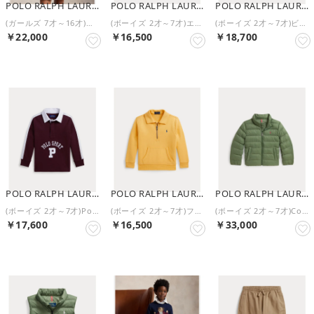
POLO RALPH LAUREN
POLO RALPH LAUREN
POLO RALPH LAUREN
(ガールズ 7才～16才)ミニケーブル コットン カーディガン （650ピンク）
(ボーイズ 2才～7才)エステートリブ クォータージップ プルオーバー （410ネイビー）
(ボーイズ 2才～7才)ビッグ フィット ロゴ フリース フーディ （600レッド）
￥22,000
￥16,500
￥18,700
POLO RALPH LAUREN
POLO RALPH LAUREN
POLO RALPH LAUREN
(ボーイズ 2才～7才)Polo Sport コットン ラグビー シャツ （600レッド）
(ボーイズ 2才～7才)フリース クォータージップ プルオーバー （740イエロー）
(ボーイズ 2才～7才)Colden パッカブル キルテッド ジャケット （300グリーン）
￥17,600
￥16,500
￥33,000