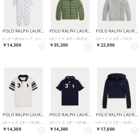
POLO RALPH LAUREN
POLO RALPH LAUREN
POLO RALPH LAUREN
(ベビー)Polo ベア コンバーチブル ガウンカバーオール【返品不可商品】 （100ホワイト）
(ボーイズ 8才～20才)Colden パッカブル キルテッド ジャケット （300グリーン）
(ボーイズ 2才～7才)ケーブル コットン フーデッド フルジップ セーター （020グレー）
￥14,300
￥35,200
￥22,000
POLO RALPH LAUREN
POLO RALPH LAUREN
POLO RALPH LAUREN
(ボーイズ 2才～7才)Big Pony コットン メッシュ ポロシャツ （100ホワイト）
(ボーイズ 2才～7才)Big Pony コットン メッシュ ポロシャツ （410ネイビー）
(ガールズ 7才～16才)リブ ボクシー フルジップ フーディ （410ネイビー）
￥14,300
￥14,300
￥17,600