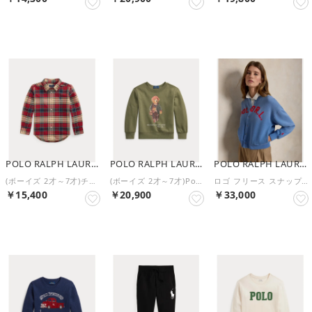
NEW
NEW
NEW
POLO RALPH LAUREN
POLO RALPH LAUREN
POLO RALPH LAUREN
(ボーイズ 2才～7才)チェック コットン オックスフォード シャツ （999マルチカラー）
(ボーイズ 2才～7才)Polo ベア フリース スウェットシャツ （300グリーン）
ロゴ フリース スナップド カーディガン （400ブルー）
￥15,400
￥20,900
￥33,000
NEW
NEW
NEW