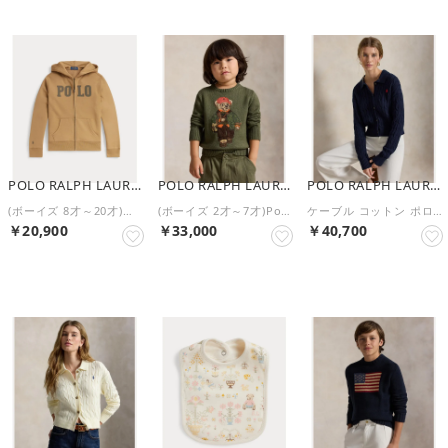
POLO RALPH LAUREN
POLO RALPH LAUREN
POLO RALPH LAUREN
(ボーイズ 8才～20才)ロゴ フリース フルジップ フーディ （260ブラウン）
(ボーイズ 2才～7才)Polo ベア セーター （300グリーン）
ケーブル コットン ポロカラー カーディガン （400ブルー）
￥20,900
￥33,000
￥40,700
NEW
NEW
NEW