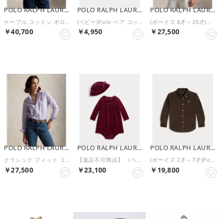
POLO RALPH LAUREN
POLO RALPH LAUREN
POLO RALPH LAUREN
ケーブル コットン ポロカラー カーディガン （101ナチュラル）
(ベビー)Polo ベア コットン インターロック ビブ【返品不可商品】 （999マルチカラー）
(ボーイズ 8才～20才)フラッグ コットン クルーネック セーター （410ネイビー）
￥40,700
￥4,950
￥27,500
NEW
NEW
NEW
POLO RALPH LAUREN
POLO RALPH LAUREN
POLO RALPH LAUREN
クラシック フィット コットン ツイル シャツ （500パープル）
【返品不可商品】 （ベビー)ベロア ドレス & ブルマー セット【返品不可商品】 （600レッド）
(ボーイズ 2才～7才)Polo ベア コットン コーデュロイ シャツ （201ブラウン）
￥27,500
￥23,100
￥19,800
NEW
NEW
NEW