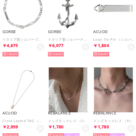
GORBE
GORBE
ACUOD
イタリア製シルバーブレスレット（フィガロチェーン） （シルバー）
イタリア製シルバーチャームアンカー （シルバー）
Logo Tie Pin （シルバー）
￥4,675
￥6,077
￥1,804
15%
15%
85%
ACUOD
REBALANCE
REBALANCE
Cross Layerd TAG （シルバー）
メンズネックレス （I）
メンズネックレス （H）
￥2,959
￥1,780
￥1,780
85%
40%
15
40%
15