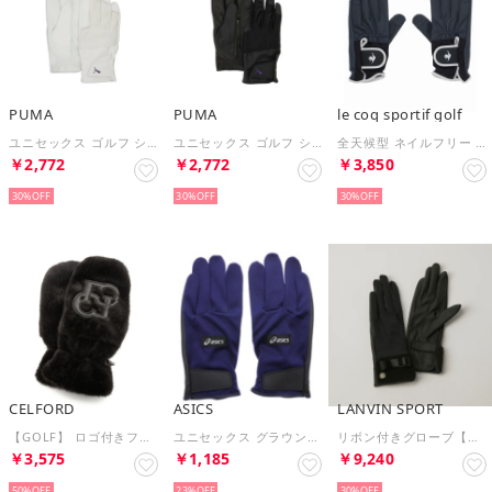
PUMA
PUMA
le coq sportif golf
ユニセックス ゴルフ シャドウ ウィンター グローブ （Bright White-Soft Violet）
ユニセックス ゴルフ シャドウ ウィンター グローブ （Black-Soft Violet）
全天候型 ネイルフリー ゴルフグローブ 両手用
￥2,772
￥2,772
￥3,850
30%
30%
30%
CELFORD
ASICS
LANVIN SPORT
【GOLF】 ロゴ付きフェイクファーミトン （BLK）
ユニセックス グラウンドゴルフ グローブ スタンダードグローブ GGG632
リボン付きグローブ【両手用】
￥3,575
￥1,185
￥9,240
50%
23%
30%