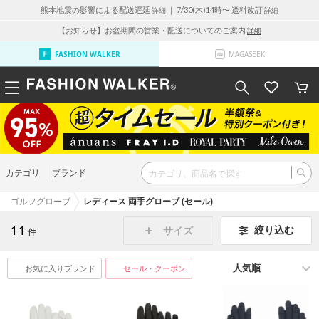
熊本地震の影響による配送遅延
｜ 7/30(木)14時〜 送料改訂
詳細
詳細
【お知らせ】お盆期間の営業・配送についてのご案内
詳細
FASHION WALKER
MAGASEEK
カテゴリ
ブランド
ゴルフグローブ
レディース 両手グローブ (セール)
11
絞り込む
サイズ
件
お気に入りブランド
セール・クーポン