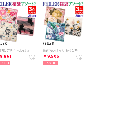
ILER
FEILER
福袋3枚 デザインはおまかせ お得な25cmハンカチ3点セット【返品不可商品】 （マルチカラー）
福袋3枚おまかせ お得な30cmハンカチ3点セット 【返品不可商品】（マルチカラー）
8,861
￥9,906
5%
5%