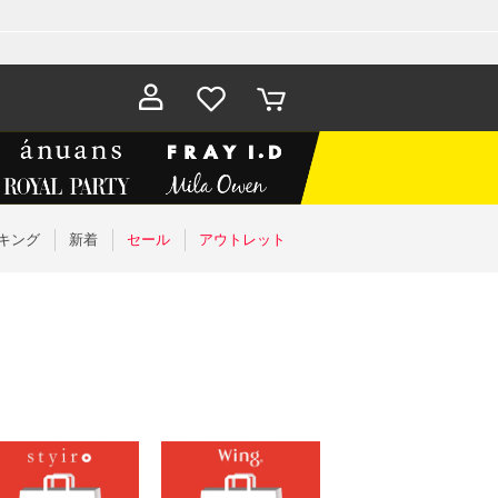
お気に入
カート
り
キング
新着
セール
アウトレット