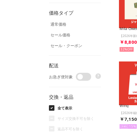
価格タイプ
通常価格
Mila Owe
セール価格
￥8,80
セール・クーポン
32%
配送
?
お急ぎ便対象
交換・返品
Wing
全て表示
サイズ交換不可を除く
￥7,15
15
返品不可を除く