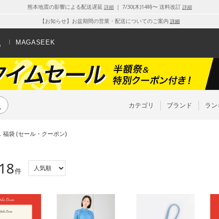
熊本地震の影響による配送遅延
｜ 7/30(木)14時〜 送料改訂
詳細
詳細
【お知らせ】お盆期間の営業・配送についてのご案内
詳細
MAGASEEK
カテゴリ
ブランド
ラン
 福袋 (セール・クーポン)
18
件