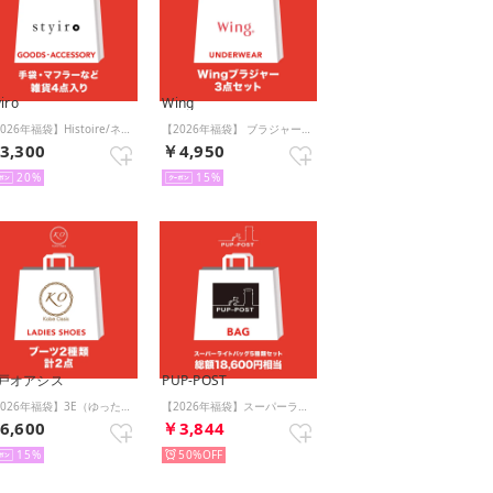
yiro
Wing
【2026年福袋】Histoire/ネックウェア （アソート）【返品不可商品】
【2026年福袋】 ブラジャー 3枚セット 【返品不可商品】 （マルチカラー）
3,300
￥4,950
20
15
戸オアシス
PUP-POST
【2026年福袋】3E（ゆったり）おしゃれ＆機能性ブーツ2点入り福袋【返品不可商品】 （MIX）
【2026年福袋】スーパーライトバッグ5種類セット【返品不可商品】 （Black他）
6,600
￥3,844
15
50%