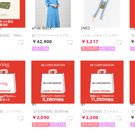
n
ef-de Black
INED
st
【2026年新春福袋】 【Mila Owen】2026年 HAPPY BOX 【返品不可商品】 （MIX）
総プリーツシャーリングワンピース 【返品不可商品】 （ブルー1）
パドロックモチーフ レザーバッグチャーム《CHRISTIAN VILLA》 （サックス3）
0
￥42,900
￥3,217
￥
15
35%
15
as
as
神
【2026年福袋】 レシアージュ ブラジャー 3枚セット 【返品不可商品】 （マルチカラー）
【2026年福袋】温活8分袖インナー 3枚セット【返品不可商品】 （アソート）
【2026年福袋】フリーカット深履きショーツ 5枚セット【返品不可商品】 （アソート）
0
￥2,090
￥2,200
￥
30%
15
44%
15