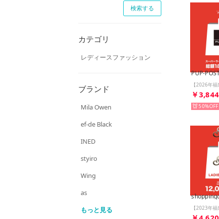
カテゴリ
レディースファッション
PUP-POS
ブランド
￥3,84
Mila Owen
50%
ef-de Black
INED
styiro
Wing
as
shopping
もっと見る
￥4,62