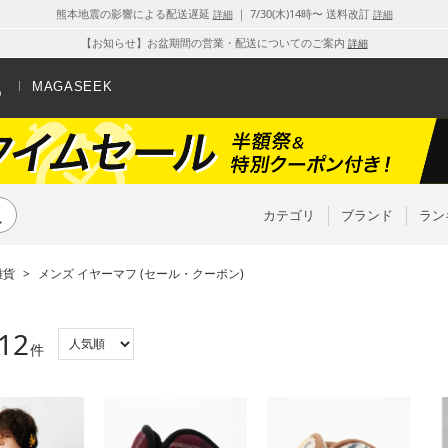
熊本地震の影響による配送遅延
｜ 7/30(木)14時〜 送料改訂
詳細
詳細
【お知らせ】お盆期間の営業・配送についてのご案内
詳細
MAGASEEK
カテゴリ
ブランド
ラン
雑貨
>
メンズ イヤーマフ (セール・クーポン)
12
件