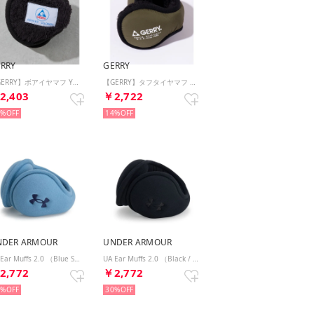
RRY
GERRY
【GERRY】ボアイヤマフ YMY （カーキ）
【GERRY】タフタイヤマフ YMY （カーキ）
2,403
￥2,722
4%
14%
NDER ARMOUR
UNDER ARMOUR
UA Ear Muffs 2.0 （Blue Smoke / / Washed Navy）
UA Ear Muffs 2.0 （Black / / Black）
2,772
￥2,772
0%
30%