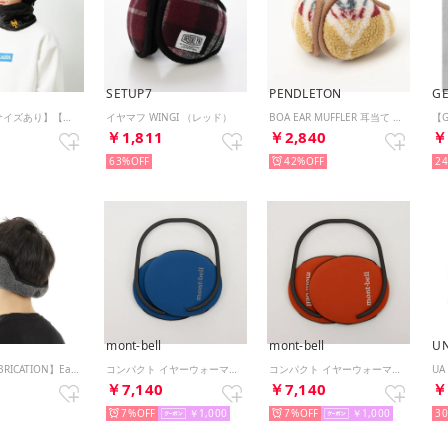
SETUP7
PENDLETON
GE
【大人向けサイズあり】【MLB】チームロゴイヤーマフ （クロ）
イヤマフ WINGI （レッド）
BOA EAR MUFFLER 耳当て （キャメル）
6
￥1,811
￥2,840
￥
63%
42%
2
mont-bell
mont-bell
U
【GOOD FABRICATION】Ear Muffler Sheep Boa/Cable ※ （ダークグレー）
コンパクト イヤーウォーマー 男女兼用 （ブルー）
コンパクト イヤーウォーマー 男女兼用 （オレンジ）
8
￥7,140
￥7,140
￥
7%
￥1,000
7%
￥1,000
3