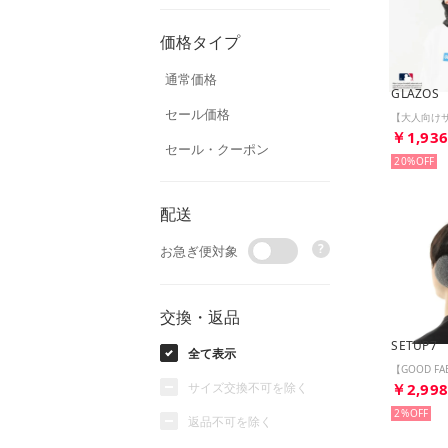
価格タイプ
通常価格
GLAZOS
セール価格
￥1,93
セール・クーポン
20%
配送
?
お急ぎ便対象
交換・返品
SETUP7
全て表示
サイズ交換不可を除く
￥2,99
2%
返品不可を除く