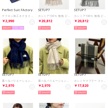
Perfect Suit FActory
SETUP7
SETUP7
テフロン加工ネクタイ ストライプ （ネイビー）
カシミア100％ 無地 ビッグストール マフラー CLIR （ライトベージュ）
カシミア100％ 無地 ビッグストール マフラー CLIR （ライトグレー）
￥2,990
￥20,812
￥20,812
30%
10
56%
56%
SETUP7
SETUP7
SETUP7
選べるバリエーション！ ウールマフラー フリンジ/チェック柄/無地/クリスマス/ギフト/プレゼント CLIR◎ （ネイビー系3）
選べるバリエーション！ ウールマフラー フリンジ/チェック柄/無地/クリスマス/ギフト/プレゼント CLIR◎ （ライトベージュ）
カシミヤマフラー ストール 22021/22025/21027 CLIR◎ （ホワイト系その他2）
￥2,970
￥2,970
￥17,820
50%
50%
55%