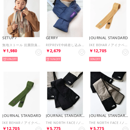
SETUP7
GERRY
JOURNAL STANDARD
無地ストール 抗菌防臭加工 マフラー・ショール・記念日・ギフト・プレゼント CLIR （オレンジ）
REPREVE中綿差し込みマフラー （ネイビー）
IKE BEHAR / アイクベーハー Silkknit Tie （イエロー）
￥1,980
￥2,679
￥12,705
50%
16%
30%
JOURNAL STANDARD
JOURNAL STANDARD relume
JOURNAL STANDARD relume
IKE BEHAR / アイクベーハー Silkknit Tie （グリーン）
THE NORTH FACE /ノースフェイス マイクロフリースマフラー NN72515 （ブラック）
THE NORTH FACE /ノースフェイス マイクロフリースマフラー NN72515 （ベージュ）
￥12,705
￥5,775
￥5,775