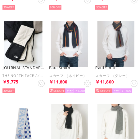
30%
30%
30%
JOURNAL STANDARD relume
Paul Smith
Paul Smith
THE NORTH FACE /ノースフェイス マイクロフリースマフラー NN72515 （ナチュラル）
スカーフ （ネイビー）
スカーフ （グレー）
￥5,775
￥11,800
￥11,800
30%
58%
￥1,000
58%
￥1,000