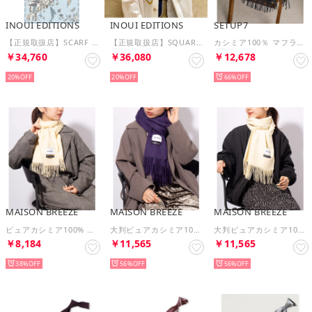
INOUI EDITIONS
INOUI EDITIONS
SETUP7
【正規取扱店】SCARF 100 ATLAS 06408 （Turquoise / Turquoise）
【正規取扱店】SQUARE 130 BESTIAIRE 03808 （Mordore / Golden brown）
カシミア100％ マフラー （ネイビー）
￥34,760
￥36,080
￥12,678
20%
20%
66%
MAISON BREEZE
MAISON BREEZE
MAISON BREEZE
ピュアカシミア100% カシミア プレーン マフラー ストール（イエロー）
大判ピュアカシミア100% プレーン マフラー （パープル）
大判ピュアカシミア100% プレーン マフラー （イエロー）
￥8,184
￥11,565
￥11,565
38%
56%
56%