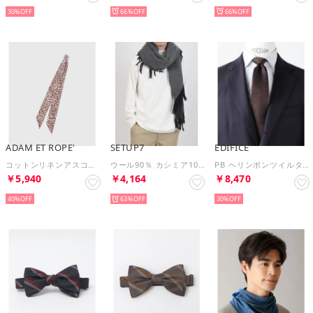
30%
66%
66%
ADAM ET ROPE'
SETUP7
EDIFICE
コットンリネンアスコットタイ （ベージュ（27））
ウール90％ カシミア10％ マフラー カシミヤ （ネイビー）
PB ヘリンボンツイルタイ （ブラウン）
￥5,940
￥4,164
￥8,470
40%
63%
30%