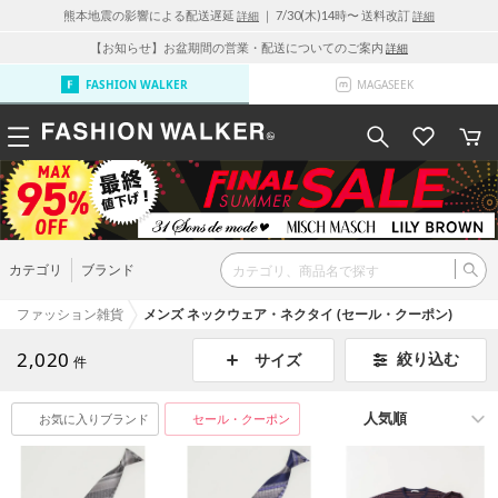
熊本地震の影響による配送遅延
｜ 7/30(木)14時〜 送料改訂
詳細
詳細
【お知らせ】お盆期間の営業・配送についてのご案内
詳細
FASHION WALKER
MAGASEEK
カテゴリ
ブランド
ファッション雑貨
メンズ ネックウェア・ネクタイ (セール・クーポン)
2,020
絞り込む
サイズ
件
お気に入りブランド
セール・クーポン