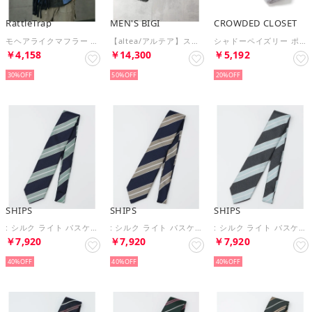
RattleTrap
MEN'S BIGI
CROWDED CLOSET
モヘアライクマフラー （ブラック系）
【altea/アルテア】ストール （グリーン）
シャドーペイズリー ポインテッドボウタイ（同素材ネクタイ・チーフあり） （シルバー）
￥4,158
￥14,300
￥5,192
30%
50%
20%
SHIPS
SHIPS
SHIPS
: シルク ライト バスケット レジメンタル ネクタイ （ネイビー）
: シルク ライト バスケット レジメンタル ネクタイ （ダークブルー）
: シルク ライト バスケット レジメンタル ネクタイ （ダークグレー）
￥7,920
￥7,920
￥7,920
40%
40%
40%