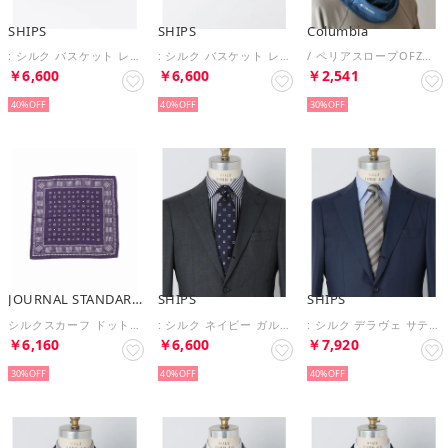
SHIPS
SHIPS
Columbia
: シルク バスケット レジメンタルストライプ ボウタイ （ネイビー）
: シルク バスケット レジメンタルストライプ ボウタイ （チャコールグレー）
/ ペリアスロープOFZネックゲイター /コロンビア【返品不可商品】 （Carbon）
￥6,600
￥6,600
￥2,541
40%
40%
30%
JOURNAL STANDARD relume
SHIPS
SHIPS
シルクスカーフ ドットパターン （ネイビー）
: シルク ネイビー ガルザ ソリッド/ストライプ/コモン ネクタイ （コバルトブルー）
: シルク デラヴェ サテン ストライプ ネクタイ （ライム）
￥6,160
￥6,600
￥7,920
30%
40%
40%