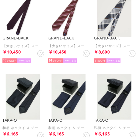
GRAND-BACK
GRAND-BACK
GRAND-BACK
【大きいサイズ】スーティスト/SUITIST×FAIRFAX シルクソリッド レギュラータイ 8.5cm幅 （パープル）
【大きいサイズ】スーティスト/SUITIST×FAIRFAX シルクストライプ柄 レギュラータイ 8.5cm幅 （ワイン）
【大きいサイズ】スーティスト/SUITIST 日本製 シルクチェック柄 レギュラータイ 8.5cm幅 （紺）
￥10,450
￥10,450
￥8,800
5%
5
5%
5
11%
5
TAKA-Q
TAKA-Q
TAKA-Q
和柄 ネクタイ ＆ チーフ BOX セット 麻の葉 （紺）
和柄 ネクタイ ＆ チーフ BOX セット 七宝 （紺）
和柄 ネクタイ ＆ チーフ BOX セット とんぼ （紺）
￥6,165
￥6,165
￥6,165