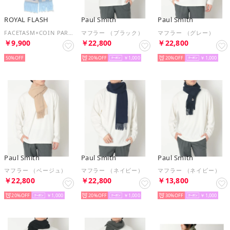
ROYAL FLASH
Paul Smith
Paul Smith
FACETASM×COIN PARKING DELIVERY/CPD Mr.SHIRAI （ホワイト）
マフラー （ブラック）
マフラー （グレー）
￥9,900
￥22,800
￥22,800
50%
20%
￥1,000
20%
￥1,000
Paul Smith
Paul Smith
Paul Smith
マフラー （ベージュ）
マフラー （ネイビー）
マフラー （ネイビー）
￥22,800
￥22,800
￥13,800
20%
￥1,000
20%
￥1,000
30%
￥1,000