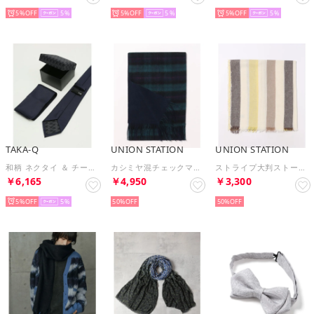
5%
5
5%
5
5%
5
TAKA-Q
UNION STATION
UNION STATION
和柄 ネクタイ ＆ チーフ BOX セット 矢絣 （紺）
カシミヤ混チェックマフラー （ネイビー）
ストライプ大判ストール （ブラウン）
￥6,165
￥4,950
￥3,300
5%
5
50%
50%