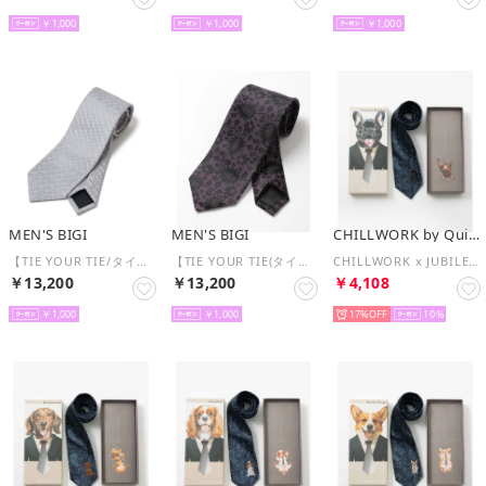
￥1,000
￥1,000
￥1,000
MEN'S BIGI
MEN'S BIGI
CHILLWORK by Quit Running
【TIE YOUR TIE/タイユアタイ】ジオメトリック柄ネクタイ （シルバー）
【TIE YOUR TIE(タイユアタイ)】シャドーフラワー柄ネクタイ （ボルドー）
CHILLWORK x JUBILEE ドッグデザイン ウォッシャブルネクタイ ギフトボックス入り （その他5）
￥13,200
￥13,200
￥4,108
￥1,000
￥1,000
17%
10