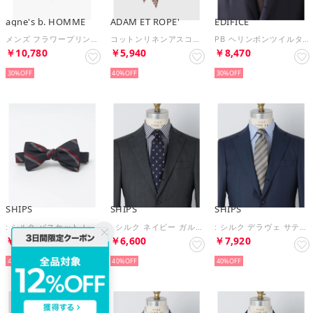
agne's b. HOMME
ADAM ET ROPE'
EDIFICE
メンズ フラワープリント コットン ネクタイ ”Philipe” （ブルー系その他）
コットンリネンアスコットタイ （ベージュ（27））
PB ヘリンボンツイルタイ （ブラウン）
￥10,780
￥5,940
￥8,470
30%
40%
30%
SHIPS
SHIPS
SHIPS
: シルク バスケット レジメンタルストライプ ボウタイ （ネイビー）
: シルク ネイビー ガルザ ソリッド/ストライプ/コモン ネクタイ （コバルトブルー）
: シルク デラヴェ サテン ストライプ ネクタイ （ライム）
￥6,600
￥6,600
￥7,920
40%
40%
40%