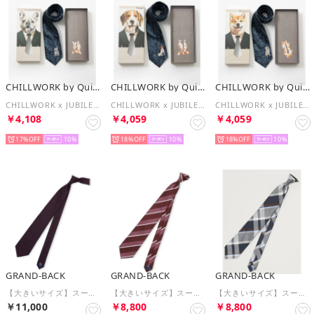
CHILLWORK by Quit Running
CHILLWORK by Quit Running
CHILLWORK by Quit Running
CHILLWORK x JUBILEE ドッグデザイン ウォッシャブルネクタイ ギフトボックス入り （その他7）
CHILLWORK x JUBILEE ドッグデザイン ウォッシャブルネクタイ ギフトボックス入り （その他1）
CHILLWORK x JUBILEE ドッグデザイン ウォッシャブルネクタイ ギフトボックス入り （その他10）
￥4,108
￥4,059
￥4,059
17%
10
18%
10
18%
10
GRAND-BACK
GRAND-BACK
GRAND-BACK
【大きいサイズ】スーティスト/SUITIST×FAIRFAX シルクソリッド レギュラータイ 8.5cm幅 （パープル）
【大きいサイズ】スーティスト/SUITIST×FAIRFAX シルクストライプ柄 レギュラータイ 8.5cm幅 （ワイン）
【大きいサイズ】スーティスト/SUITIST 日本製 シルクチェック柄 レギュラータイ 8.5cm幅 （紺）
￥11,000
￥8,800
￥8,800