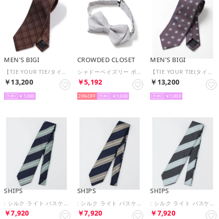
MEN'S BIGI
CROWDED CLOSET
MEN'S BIGI
【TIE YOUR TIE/タイユアタイ】ヴィンテージチェック柄ネクタイ （ボルドー）
シャドーペイズリー ポインテッドボウタイ（同素材ネクタイ・チーフあり） （シルバー）
【TIE YOUR TIE(タイユアタイ)】ヴィンテージフラワー柄ネクタイ （ボルドー）
￥13,200
￥5,192
￥13,200
￥1,000
20%
￥1,000
￥1,000
SHIPS
SHIPS
SHIPS
: シルク ライト バスケット レジメンタル ネクタイ （ネイビー）
: シルク ライト バスケット レジメンタル ネクタイ （ダークブルー）
: シルク ライト バスケット レジメンタル ネクタイ （ダークグレー）
￥7,920
￥7,920
￥7,920