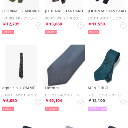
JOURNAL STANDARD
JOURNAL STANDARD
JOURNAL STANDARD
IKE BEHAR / アイクベーハー Silkknit Tie （グリーン）
SOUTHWICK / サウスウィック NECK TIE （ボルドー）
SOUTHWICK / サウスウィック KNIT TIE （ネイビー）
￥12,705
￥13,860
￥11,550
30%
30%
30%
agne's b. HOMME
Hermes
MEN'S BIGI
IDS0 CRAVATE ネクタイ （ブラック）
HERMES ネクタイ FACONNEE NEW H ニューH 036233T （(3)ペトロール・フォンセ）
シャドーペイズリー小紋柄xピンドット柄クレリックタイ （ターコイズ）
￥6,050
￥49,104
￥12,100
50%
2%
￥1,000