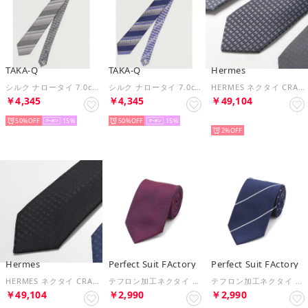
TAKA-Q
TAKA-Q
Hermes
シルク ナロータイ 7.0cm幅 （グレー）
シルク ナロータイ 7.0cm幅 （グレー）
HERMES ネクタイ CRAVATE FACONNEE H織りタイ ファソネH （(2)01/THALASSA-BLEU）
￥4,345
￥4,345
￥49,104
50%
15
50%
15
NEW
2%
Hermes
Perfect Suit FActory
Perfect Suit FActory
HERMES ネクタイ CRAVATE FACONNEE H織りタイ ファソネH （(4)16/NOIR）
テフロン加工ネクタイ ストライプ （ワイン）
テフロン加工ネクタイ ストライプ （ネイビー）
￥49,104
￥2,990
￥2,990