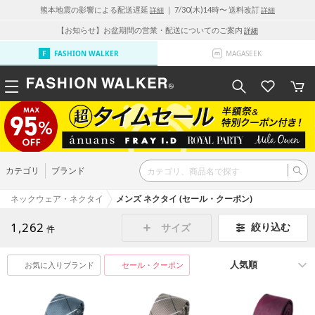
熊本地震の影響による配送遅延
｜ 7/30(木)14時〜 送料改訂
詳細
詳細
【お知らせ】お盆期間の営業・配送についてのご案内
詳細
FASHION WALKER
MAGASEEK
カテゴリ
ブランド
ネックウェア・ネクタイ
メンズ ネクタイ (セール・クーポン)
1,262
絞り込む
サイズ
件
お気に入りブランド
セール・クーポン