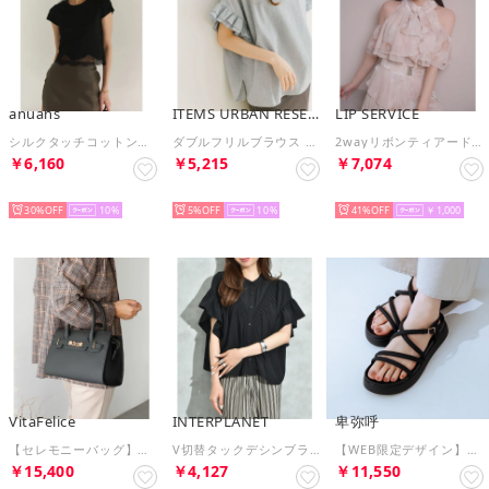
anuans
ITEMS URBAN RESEARCH
LIP SERVICE
シルクタッチコットンレーストリムコンパクトTシャツ （BLACK）
ダブルフリルブラウス （ストライプ）
2wayリボンティアードブラウス （ミックス2）
￥6,160
￥5,215
￥7,074
BEST HIT!
SELECT
SELECT
30%
10
5%
10
41%
￥1,000
VitaFelice
INTERPLANET
卑弥呼
【セレモニーバッグ】本革 ハンドバッグ 入園式 卒園式 卒業式 入学式バッグ （DGRAY）
V切替タックデシンブラウス （ブラック）
【WEB限定デザイン】クロスストラップサンダル/651250 （ブラック）
￥15,400
￥4,127
￥11,550