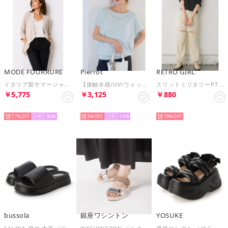
MODE FOURRURE
Pierrot
RETRO GIRL
イタリア製サマージャケット （ベージュ）
【接触冷感/UV/ウォッシャブル】選べるフレンチドルマンニット【ボートネック】 （ライトブルー）
スリットミリタリーPT （WHT3）
￥5,775
￥3,125
￥880
SELECT
SELECT
SELECT
77%
30
5%
15
79%
bussola
銀座ワシントン
YOSUKE