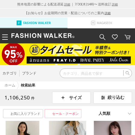
熊本地震の影響による配送遅延
｜ 7/30(木)14時〜 送料改訂
詳細
詳細
【お知らせ】お盆期間の営業・配送についてのご案内
詳細
FASHION WALKER
MAGASEEK
カテゴリ
ブランド
ホーム
検索結果
1,106,250
絞り込む
サイズ
件
お気に入りブランド
セール・クーポン