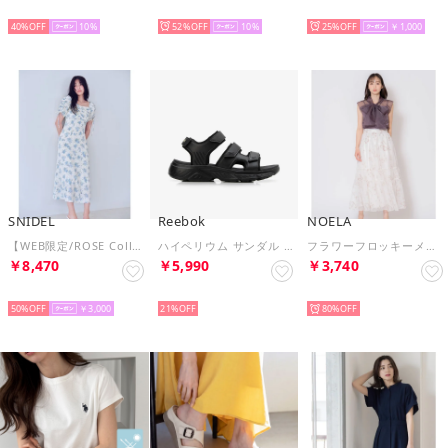
SELECT
SELECT
SELECT
40%
10
52%
10
25%
￥1,000
SNIDEL
Reebok
NOELA
【WEB限定/ROSE Collection】ROSEプリントワンピース （YEL）
ハイペリウム サンダル / HYPERIUM SANDAL （ブラック）
フラワーフロッキーメッシュスカート （オフホワイト）
￥8,470
￥5,990
￥3,740
SELECT
SELECT
SELECT
50%
￥3,000
21%
80%