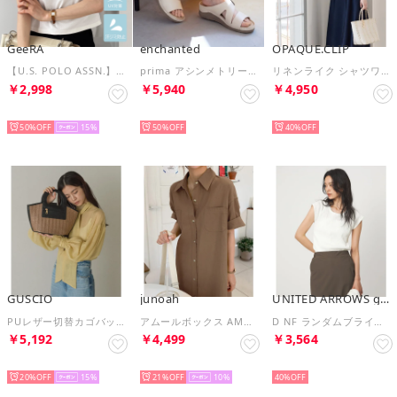
GeeRA
enchanted
OPAQUE.CLIP
【U.S. POLO ASSN.】汗染み防止・UV対策機能付き！ワンポイント刺繍Tシャツトップス （オフホワイト）
prima アシンメトリーバックルベルトミュールサンダル （アイボリー）
リネンライク シャツワンピース【洗濯機OK／接触冷感／吸水速乾】 （ネイビー(094)）
￥2,998
￥5,940
￥4,950
SELECT
SELECT
SELECT
50%
15
50%
40%
GUSCIO
junoah
UNITED ARROWS green label relaxing
PUレザー切替カゴバッグ （BROWN）
アムールボックス AMOUR BOX リラックスマキシ丈シャツワンピース （モカ）
D NF ランダムブライトRIB U （OFF WHITE）
￥5,192
￥4,499
￥3,564
SELECT
SELECT
SELECT
20%
15
21%
10
40%