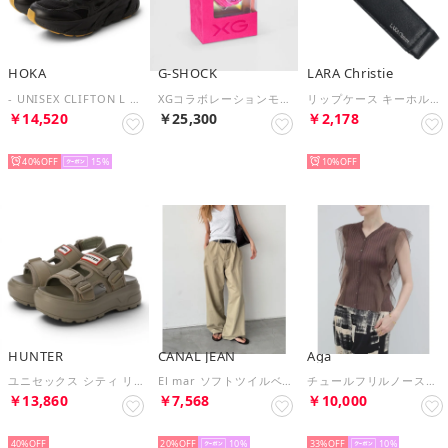
HOKA
G-SHOCK
LARA Christie
- UNISEX CLIFTON L ATHLETICS【1160050-BBLC】 （BLACK/BLACK）
XGコラボレーションモデル / GMA-S110XG-4AJR （ピンク）
リップケース キーホルダー ミラー付き男女兼用 プレゼント （ブラック）
￥14,520
￥25,300
￥2,178
SELECT
SELECT
SELECT
40%
15
10%
HUNTER
CANAL JEAN
Aga
ユニセックス シティ リベル ネオ レザー バックル サンダル （エナジークレイ）
El mar ソフトツイルベイカーパンツ （ベージュ）
チュールフリルノースリーブVネックニット （ブラウン）
￥13,860
￥7,568
￥10,000
SELECT
SELECT
SELECT
40%
20%
10
33%
10