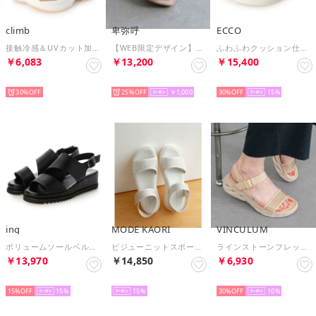
climb
卑弥呼
ECCO
接触冷感＆UVカット加工サンダル （PINK）
【WEB限定デザイン】ゴムストラップサンダル/661250 （ベージュ）
ふわふわクッション仕様 SOFT SANDAL W レディース 本革 コンフォートオープントゥサンダル （CASHMERE/LION）
￥6,083
￥13,200
￥15,400
SELECT
SELECT
SELECT
30%
25%
￥1,000
30%
15
ing
MODE KAORI
VINCULUM
ボリュームソールベルトサンダル （ブラック）
ビジューニットスポーツサンダル 21543 （アイボリー）
ラインストーンフレックスソールサンダル （ベージュ）
￥13,970
￥14,850
￥6,930
SELECT
SELECT
SELECT
15%
15
15
30%
10