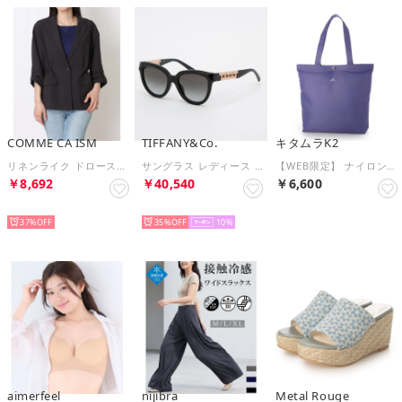
COMME CA ISM
TIFFANY&Co.
キタムラK2
リネンライク ドローストリングス シャツジャケット / セットアップ対応 （チャコール）
サングラス レディース メンズ （ブラック）
【WEB限定】 ナイロンハンドバッグ IM-85 （ラベンダー）
￥8,692
￥40,540
￥6,600
SELECT
SELECT
SELECT
37%
35%
10
aimerfeel
nijibra
Metal Rouge