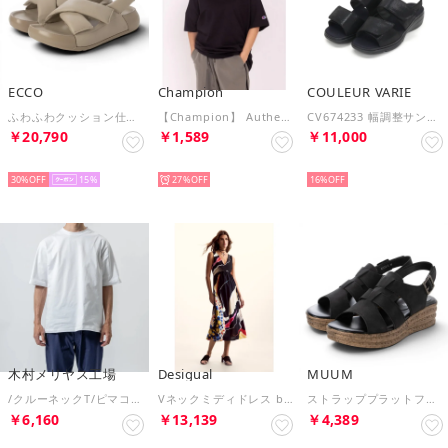
ECCO
Champion
COULEUR VARIE
ふわふわクッション仕様 COZMO PF W レディース 本革 コンフォートサンダル （PURE CASHMERE）
【Champion】 Authentic T-SHIRTS （ブラック）
CV674233 幅調整サンダル （BL/MD） （BL/MD）
￥20,790
￥1,589
￥11,000
SELECT
SELECT
SELECT
30%
15
27%
16%
木村メリヤス工場
Desigual
MUUM
/クルーネックT/ピマコットン （ホワイト）
Vネックミディドレス by クリスチャン・ラクロワ （グレー/ブラック）
ストラッププラットフォームグルカサンダル （BLN）
￥6,160
￥13,139
￥4,389
SELECT
SELECT
SELECT