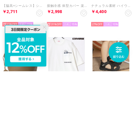
【脇高×シームレス】シームレス バーレスク脇高ブラ(R) 単品ブラジャー / ワイヤーブラジャー 補整下着 脇高ブラ 脇高設計 脇高谷間 ワイヤー脇高（PI11-ベビーベージュ）
接触冷感 体型カバー 楽ちん きれいに見え 2タックワイドスラックス ワイドパンツ ウエストゴム ハイウエスト 美脚パンツ 足長効果 大きいサイズ オフィス パンツ ズボン 夏 吸汗速乾 韓国 冷感パ （ダークグレー）
ナチュラル素材 ハイウエッジ ジュートミュール （ブルー）
￥2,711
￥2,998
￥4,400
SELECT
SELECT
SELECT
15%
15
31%
15
27%
10
zucchero
CONVERSE
branshes
本革 ショルダーバッグ レディース 軽量 斜めがけ マチ広 （OAK）
【CONVERSE/コンバース】吸水速乾 UVカット スニーカー シューズ刺繍/グラフィックプリント ポケット付き半袖Tシャツ メンズ レディース ユニセックス 春夏 トップス カットソー
つま先ガードソールベルトサンダル （ブラック）
￥5,500
￥2,399
￥2,695
SELECT
SELECT
SELECT
50%
19%
30%