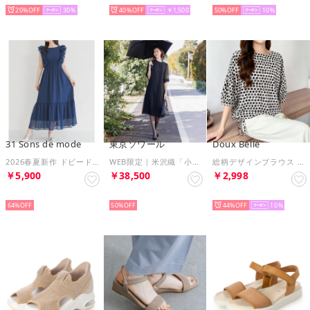
20%
30
40%
￥1,500
50%
10
31 Sons de mode
東京ソワール
Doux Belle
2026春夏新作 ドビードットフリルワンピース TT627412 （NAVY）
WEB限定｜米沢織「小目紗」の涼しい夏用ワンピース （ブラック）
総柄デザインブラウス レディース トップス （ベージュ）
￥5,900
￥38,500
￥2,998
SELECT
SELECT
SELECT
64%
50%
44%
10