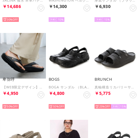
SALINA 撥水 本革パデッドスライドサンダル （Black）
WASHINGTON ベルクロストラップサンダル （シルバー）
厚底サンダル （ブラック）
￥14,686
￥14,300
￥6,930
SELECT
SELECT
SELECT
30%
10
15
卑弥呼
BOGS
BRUNCH
【WEB限定デザイン】リカバリートングサンダル/661251 （ブラック）
BOGA サンダル （BLACK）
真軸構造リカバリーサンダル （ブラック）
￥4,950
￥4,800
￥5,775
SELECT
SELECT
SELECT
50%
50%
25%
15