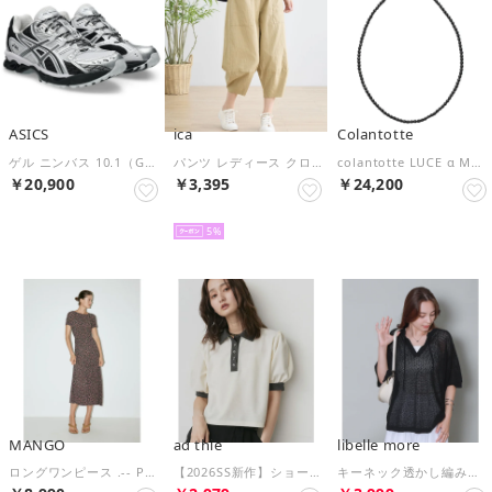
ASICS
ica
Colantotte
ゲル ニンバス 10.1（GEL-NIMBUS 10.1） （White/Pure Silver）
パンツ レディース クロップドパンツ バルーン サーカス コクーン コットン 綿 ストレッチ ウエストゴム ゆったり 大きいサイズ 体型カバー 涼しい 七分丈 八分丈 カジュアル 薄手 無地 （BE）
colantotte LUCE α MATTE ルーチェ アルファ （BK）
￥20,900
￥3,395
￥24,200
SELECT
SELECT
SELECT
5
MANGO
ad thie
libelle more
ロングワンピース .-- POM （ブラック）
【2026SS新作】ショート丈 パフスリーブ ポロシャツ （アイボリー）
キーネック透かし編みメッシュニット （クロ）