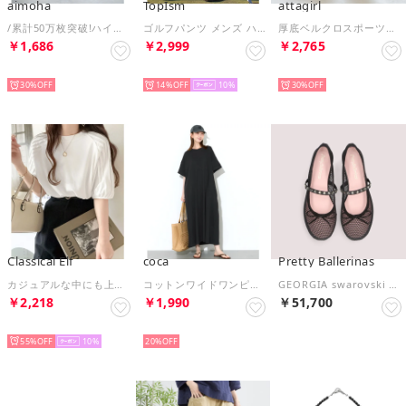
aimoha
TopIsm
attagirl
/累計50万枚突破!ハイウエストストレッチ美脚スキニーレギンスパンツ （ブラック）
ゴルフパンツ メンズ ハーフパンツ ショートパンツ ゴルフウェア ストレッチ チノパン スポーツウェア 無地 短パン ショーツ 大きいサイズあり 春夏 おしゃれ （1-ホワイト）
厚底ベルクロスポーツサンダル （ブラック）
￥1,686
￥2,999
￥2,765
SELECT
SELECT
SELECT
30%
14%
10
30%
Classical Elf
coca
Pretty Ballerinas
カジュアルな中にも上品さを。綿100% 袖山タックラグラン半袖Tシャツ （ホワイト）
コットンワイドワンピース （Black）
GEORGIA swarovski strap / ジョージア スワロフスキー ストラップ バレエシューズ （NEGRO-NEGRO）
￥2,218
￥1,990
￥51,700
SELECT
SELECT
SELECT
55%
10
20%