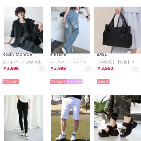
Rocky Monroe
me Jane
BASE
セットアップ 接触冷感 メンズ 開襟シャツ 半袖 イージーパンツ ワイド テーパード リネンライク 多機能 吸水速乾 ストレッチ イージーケア 15480 （ブラック）
バッグダメージデニムストレートパンツ （ブルー）
【A4対応】【軽量】スクエアパーツ ナイロントートバッグ
￥3,999
￥3,999
￥3,960
SELECT
SELECT
SELECT
27%
42%
15
26%