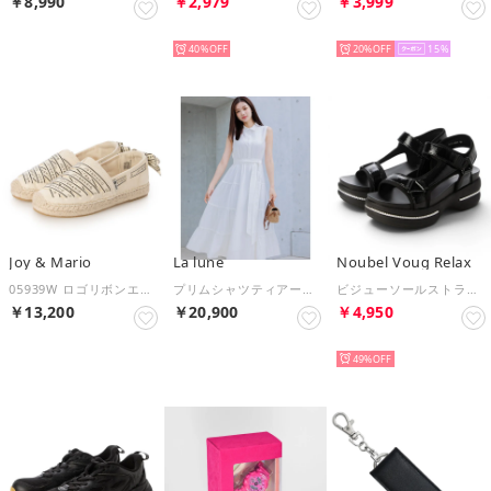
￥8,990
￥2,979
￥3,999
SELECT
SELECT
SELECT
40%
20%
15
Joy & Mario
La lune
Noubel Voug Relax
05939W ロゴリボンエスパドリーユ （ベージュ）
プリムシャツティアードワンピース （ホワイト）
ビジューソールストラップサンダル （BL）
￥13,200
￥20,900
￥4,950
SELECT
SELECT
SELECT
49%