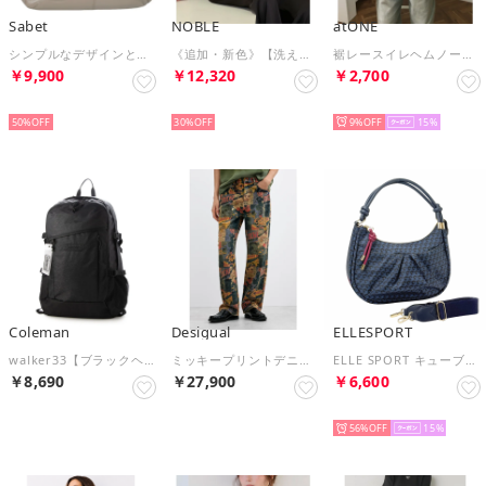
Sabet
NOBLE
atONE
シンプルなデザインとほんのり丸いフォルムが優しい2WAYバッグ （グレーベージュ）
《追加・新色》【洗える】シルキーコットンフォルムシャツ（ブラウン）
裾レースイレヘムノースリプルオーバー （オフホワイト）
￥9,900
￥12,320
￥2,700
SELECT
SELECT
SELECT
50%
30%
9%
15
Coleman
Desigual
ELLESPORT
walker33【ブラックヘザー】ウォーカー33 リュックサック （ブラックヘザー）
ミッキープリントデニムパンツ Disney ディズニー （グレー/ブラック）
ELLE SPORT キューブ柄 ルリエ 2ウェイショルダーバッグ 5027 軽量 はっ水 （ネイビー）
￥8,690
￥27,900
￥6,600
SELECT
SELECT
SELECT
56%
15