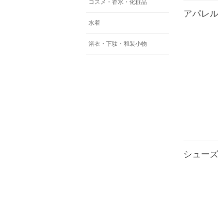
コスメ・香水・化粧品
アパレ
水着
浴衣・下駄・和装小物
シュー