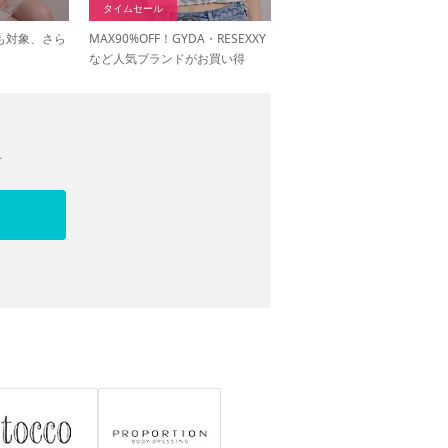
タイムセール
も対象、さら
MAX90%OFF！GYDA・RESEXXY
など人気ブランドがお買い得
す