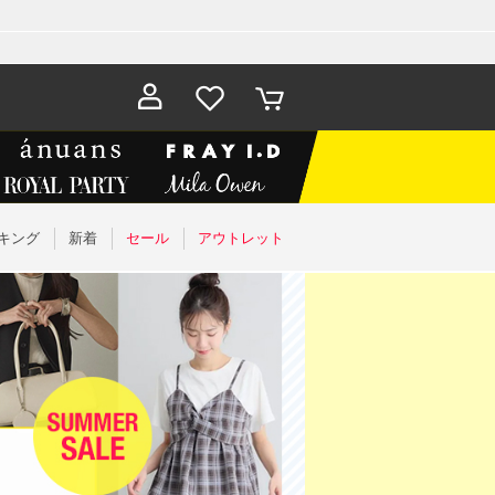
お気に入
カート
り
キング
新着
セール
アウトレット