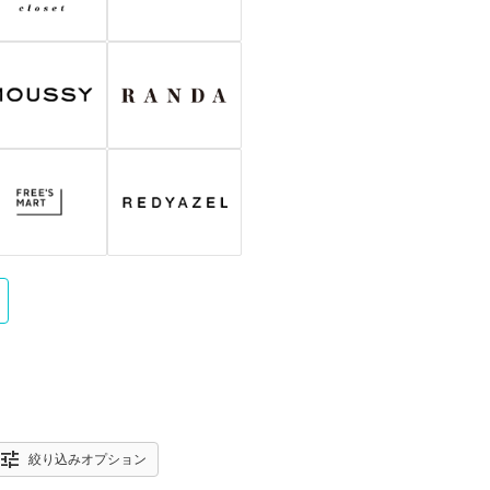
tune
絞り込みオプション