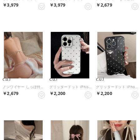
￥3,979
￥3,979
￥2,679
NEW
NEW
NEW
c.u.l
c.u.l
c.u.l
ノンワイヤー しっぽ付き クロスストラップ ブラショーツセット culu656 （ピンク）
グリッタードット iPhoneカバー アイフォン スマホケース ipc821 （シルバー）
グリッタードット iPhoneカバー アイフォン スマホケース ipc821 （ブラック）
￥2,679
￥2,200
￥2,200
NEW
NEW
NEW