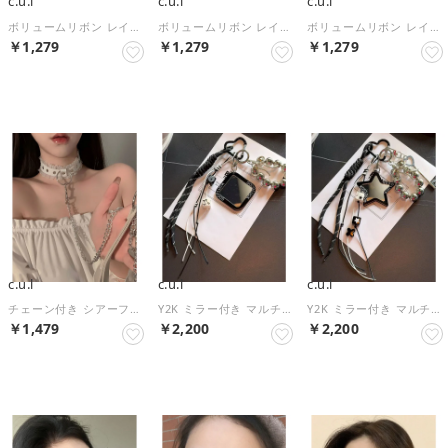
c.u.l
c.u.l
c.u.l
ボリュームリボン レイヤード リボンバレッタ cula1570 （ブラック）
ボリュームリボン レイヤード リボンバレッタ cula1570 （アイボリー）
ボリュームリボン レイヤード リボンバレッタ cula1570 （ピンク）
￥1,279
￥1,279
￥1,279
NEW
NEW
NEW
c.u.l
c.u.l
c.u.l
チェーン付き シアーフリル スタッズ バックルチョーカー cula1565 （ホワイト）
Y2K ミラー付き マルチチャームキーホルダー cula1554 （ブラック）
Y2K ミラー付き マルチチャームキーホルダー cula1554 （ブラック系その他）
￥1,479
￥2,200
￥2,200
NEW
NEW
NEW