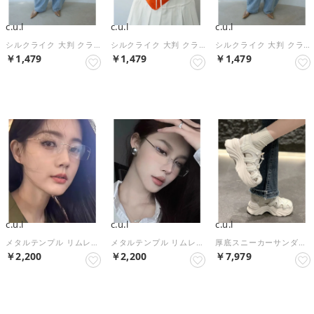
c.u.l
c.u.l
c.u.l
シルクライク 大判 クラシックスカーフ 90x90 cula1549 （レッド）
シルクライク 大判 クラシックスカーフ 90x90 cula1549 （オレンジ）
シルクライク 大判 クラシックスカーフ 90x90 cula1549 （グリーン）
￥1,479
￥1,479
￥1,479
NEW
NEW
NEW
c.u.l
c.u.l
c.u.l
メタルテンプル リムレスメガネ 伊達メガネ cula1559 （ゴールド）
メタルテンプル リムレスメガネ 伊達メガネ cula1559 （シルバー）
厚底スニーカーサンダル レースアップ 軽量グルカサンダル culs214 （ホワイト）
￥2,200
￥2,200
￥7,979
NEW
NEW
NEW