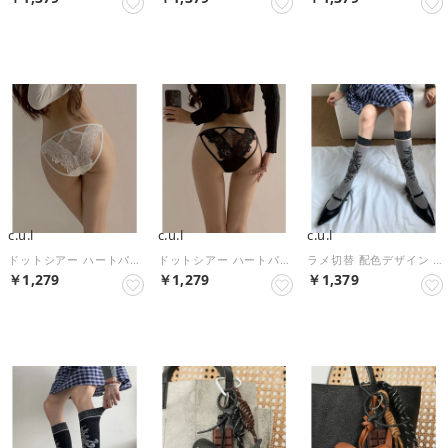
NEW
NEW
NEW
c.u.l
c.u.l
c.u.l
ドットシアー ハートパーツ レースショーツ culu641 【返品不可商品】 （ホワイト）
ドットシアー ハートパーツ レースショーツ culu641 【返品不可商品】 （ブラック）
ラメ切替 配色デザイン ハイソックス cula1575 （グレー）
￥1,279
￥1,279
￥1,379
NEW
NEW
NEW