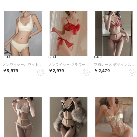
c.u.l
c.u.l
c.u.l
ノンワイヤーホワイトフリルレースデザイン ブラショーツセット culu638 （アイボリー）
ノンワイヤー フラワーレース シアーリボン ブラショーツセット culu637 （レッド）
花柄レース デザインストラップ ノンワイヤー ブラショーツセット culu626 （レッド）
￥3,979
￥2,979
￥2,479
NEW
NEW
NEW