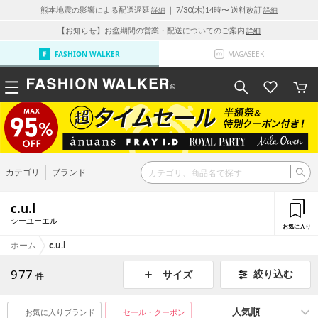
熊本地震の影響による配送遅延
｜ 7/30(木)14時〜 送料改訂
詳細
詳細
【お知らせ】お盆期間の営業・配送についてのご案内
詳細
FASHION WALKER
MAGASEEK
カテゴリ
ブランド
c.u.l
シーユーエル
お気に入り
ホーム
c.u.l
977
絞り込む
サイズ
件
お気に入りブランド
セール・クーポン