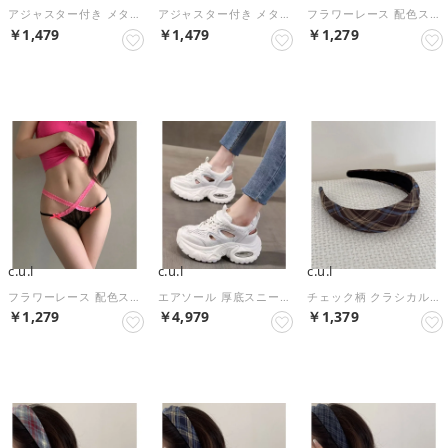
アジャスター付き メタリック糸 Tバックショーツ culu644【返品不可商品】 （ブラック）
アジャスター付き メタリック糸 Tバックショーツ culu644【返品不可商品】 （ベージュ）
フラワーレース 配色ストラップ ショーツ culu643【返品不可商品】 （ホワイト）
￥1,479
￥1,479
￥1,279
NEW
NEW
NEW
c.u.l
c.u.l
c.u.l
フラワーレース 配色ストラップ ショーツ culu643【返品不可商品】 （ブラック）
エアソール 厚底スニーカーサンダル culs213 （ホワイト）
チェック柄 クラシカルカチューシャ ヘアバンド cula1563 （ブラウン）
￥1,279
￥4,979
￥1,379
NEW
NEW
NEW