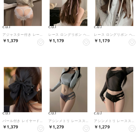
c.u.l
c.u.l
c.u.l
アジャスター付き レースフレーム Tバックショーツ culu640【返品不可商品】 （ホワイト）
レース ロングリボン ヘアピンセット cula1551 （ピンク）
レース ロングリボン ヘアピンセット cula1551 （ホワイト）
￥1,379
￥1,179
￥1,179
NEW
NEW
NEW
c.u.l
c.u.l
c.u.l
パール付き レイヤードリボン ヘアクリップ cula1571 （ブラック）
アシンメトリ レースストラップ ショーツ culu639【返品不可商品】 （ブルー）
アシンメトリ レースストラップ ショーツ culu639【返品不可商品】 （ブラック）
￥1,379
￥1,279
￥1,279
NEW
NEW
NEW