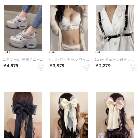
c.u.l
c.u.l
c.u.l
エアソール 厚底スニーカーサンダル culs213 （グレー）
リボンディテール ワイヤーレス レース ブラショーツセット culu603 【返品不可商品】 （ホワイト）
2way チェーン付き ハーネスベルト cula1550 （ブラック）
￥4,979
￥3,979
￥2,279
NEW
NEW
NEW