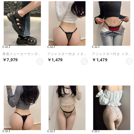
c.u.l
c.u.l
c.u.l
厚底スニーカーサンダル レースアップ 軽量グルカサンダル culs214 （ブラック）
アジャスター付き メタリック糸 Tバックショーツ culu644【返品不可商品】 （ゴールド）
アジャスター付き メタリック糸 Tバックショーツ culu644【返品不可商品】 （レッド）
￥7,979
￥1,479
￥1,479
NEW
NEW
NEW
c.u.l
c.u.l
c.u.l