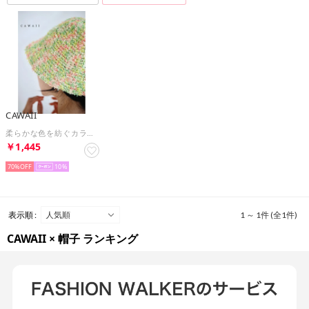
CAWAII
柔らかな色を紡ぐカラーペーパーハット （グリーン）
￥1,445
70%
10
表示順 :
1 ～ 1件 (全1件)
CAWAII × 帽子 ランキング