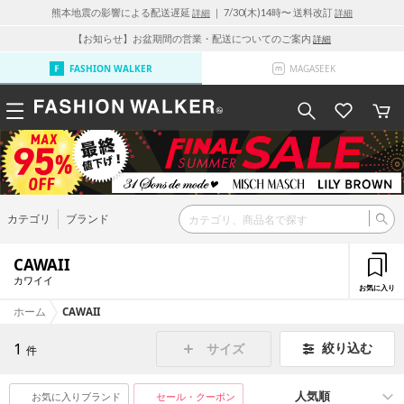
熊本地震の影響による配送遅延
｜ 7/30(木)14時〜 送料改訂
詳細
詳細
【お知らせ】お盆期間の営業・配送についてのご案内
詳細
FASHION WALKER
MAGASEEK
カテゴリ
ブランド
CAWAII
カワイイ
お気に入り
ホーム
CAWAII
1
絞り込む
サイズ
件
お気に入りブランド
セール・クーポン