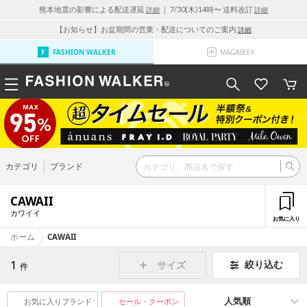
熊本地震の影響による配送遅延
｜ 7/30(木)14時〜 送料改訂
詳細
詳細
【お知らせ】お盆期間の営業・配送についてのご案内
詳細
FASHION WALKER
MAGASEEK
カテゴリ
ブランド
CAWAII
カワイイ
お気に入り
ホーム
CAWAII
1
絞り込む
サイズ
件
お気に入りブランド
セール・クーポン