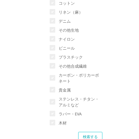
コットン
リネン（麻）
デニム
その他生地
ナイロン
ビニール
プラスチック
その他合成繊維
カーボン・ポリカーボ
ネート
貴金属
ステンレス・チタン・
アルミなど
ラバー・EVA
木材