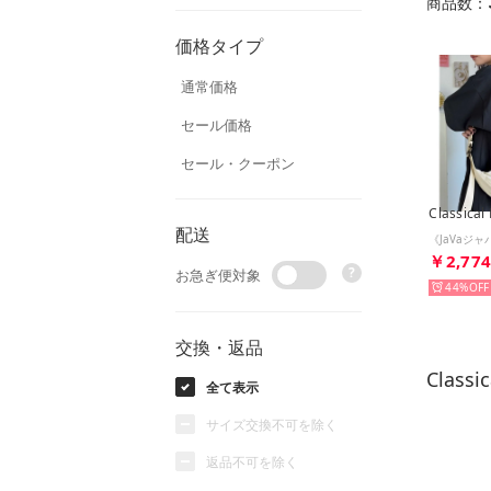
商品数：
価格タイプ
通常価格
セール価格
セール・クーポン
Classical 
配送
￥2,77
?
お急ぎ便対象
44%
交換・返品
Class
全て表示
サイズ交換不可を除く
返品不可を除く