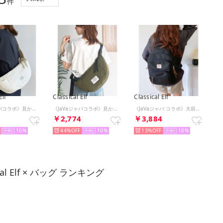
件
Elf
Classical Elf
Classical Elf
《JaVaジャバコラボ》見かけによらず大容量！ラウンドクロワッサンショルダーバッグ （アイボリー）
《JaVaジャバコラボ》見かけによらず大容量！ラウンドクロワッサンショルダーバッグ （カーキ）
《JaVaジャバ コラボ》大容量！多機能4層バックパック （ブラック）
4
￥2,774
￥3,884
10
44%
10
13%
10
ical Elf × バッグ ランキング