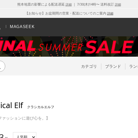
熊本地震の影響による配送遅延
｜ 7/30(木)14時〜 送料改訂
詳細
詳細
【お知らせ】お盆期間の営業・配送についてのご案内
詳細
MAGASEEK
カテゴリ
ブランド
ラン
ical Elf
クラシカルエルフ
ファッションに遊び心を。】
3