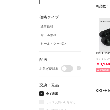
商品数：
価格タイプ
通常価格
セール価格
セール・クーポン
KRIFF MA
配送
￥3,94
?
お急ぎ便対象
10%
交換・返品
KRIF
全て表示
サイズ交換不可を除く