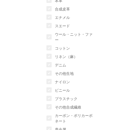
本革
合成皮革
エナメル
スエード
ウール・ニット・ファ
ー
コットン
リネン（麻）
デニム
その他生地
ナイロン
ビニール
プラスチック
その他合成繊維
カーボン・ポリカーボ
ネート
貴金属