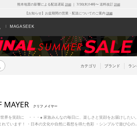
熊本地震の影響による配送遅延
｜ 7/30(木)14時〜 送料改訂
詳細
詳細
【お知らせ】お盆期間の営業・配送についてのご案内
詳細
MAGASEEK
カテゴリ
ブランド
ラン
F MAYER
クリフ メイヤー
 世界を笑顔に ・・・● 家族みんなの毎日に、楽しさと笑顔をお届けしたい
まれています！ ・日本の文化や自然に着想を得た色彩 ・シンプルで遊び心の