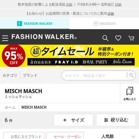
熊本地震の影響による配送遅延
｜ 7/30(木)14時〜 送料改訂
詳細
詳細
【お知らせ】お盆期間の営業・配送についてのご案内
詳細
FASHION WALKER
MAGASEEK
カテゴリ
ブランド
MISCH MASCH
ミッシュマッシュ
お気に入り
ホーム
MISCH MASCH
6
絞り込む
サイズ
件
お気に入りブランド
セール・クーポン