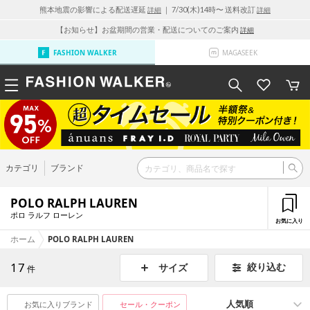
熊本地震の影響による配送遅延
｜ 7/30(木)14時〜 送料改訂
詳細
詳細
【お知らせ】お盆期間の営業・配送についてのご案内
詳細
FASHION WALKER
MAGASEEK
カテゴリ
ブランド
POLO RALPH LAUREN
ポロ ラルフ ローレン
お気に入り
ホーム
POLO RALPH LAUREN
17
絞り込む
サイズ
件
お気に入りブランド
セール・クーポン