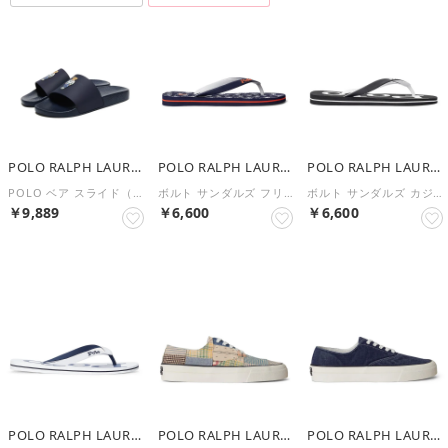
POLO RALPH LAUREN
POLO RALPH LAUREN
POLO RALPH LAUREN
POLO ベア スライド（POLO BEAR SLIDE） （NAVY-410）
ボルト サンダルズ フリップ フル（BOLT-SANDALS-FLIP FL） （NAVY）
ボルト サンダルズ カジュアル（BOLT-SANDALS-CASUAL） （BLACK）
￥9,889
￥6,600
￥6,600
POLO RALPH LAUREN
POLO RALPH LAUREN
POLO RALPH LAUREN