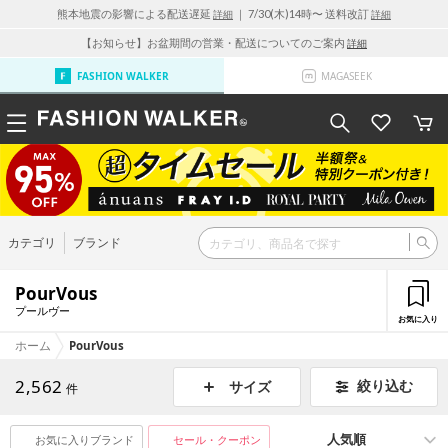
熊本地震の影響による配送遅延
｜ 7/30(木)14時〜 送料改訂
詳細
詳細
【お知らせ】お盆期間の営業・配送についてのご案内
詳細
FASHION WALKER
MAGASEEK
カテゴリ
ブランド
PourVous
プールヴー
お気に入り
ホーム
PourVous
2,562
絞り込む
サイズ
件
お気に入りブランド
セール・クーポン