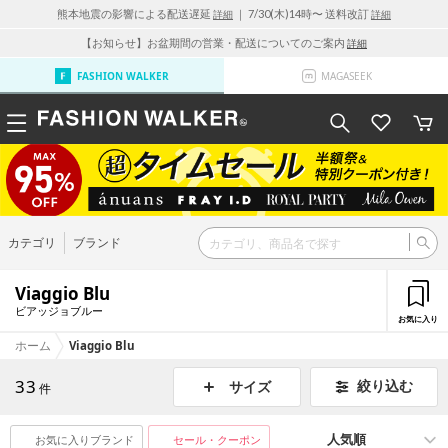
熊本地震の影響による配送遅延
｜ 7/30(木)14時〜 送料改訂
詳細
詳細
【お知らせ】お盆期間の営業・配送についてのご案内
詳細
FASHION WALKER
MAGASEEK
カテゴリ
ブランド
Viaggio Blu
ビアッジョブルー
お気に入り
ホーム
Viaggio Blu
33
絞り込む
サイズ
件
お気に入りブランド
セール・クーポン