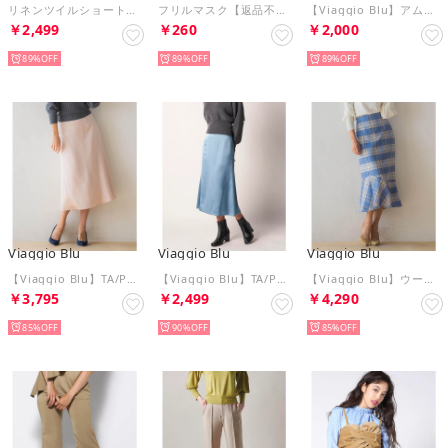
リネンツイルショートパンツ （キャメル）
フリルマスク【返品不可商品】 （グリーン）
【Viaggio Blu】アムンゼンウエストリボンスカート （ライトブルー）
￥2,499
￥260
￥2,000
89%
89%
89%
Viaggio Blu
Viaggio Blu
Viaggio Blu
【Viaggio Blu】TA/Pミッションサテンフレアスカート （オレンジ）
【Viaggio Blu】TA/Pミッションサテンフレアスカート （ブルー）
【Viaggio Blu】ウールチェックマーメイドスカート （ブルー系）
￥3,795
￥2,499
￥4,290
85%
90%
85%