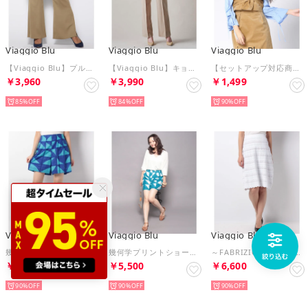
Viaggio Blu
Viaggio Blu
Viaggio Blu
【Viaggio Blu】プルエラサテンスソフレアパンツ （キャメル）
【Viaggio Blu】キョウネンウールタッチパンツ （ベージュ）
【セットアップ対応商品】ツイストデザインコールテンビスチェ （ベージュ）
￥3,960
￥3,990
￥1,499
85%
84%
90%
Viaggio Blu
Viaggio Blu
Viaggio Blu
幾何学プリントショートパンツ （ブルー系）
幾何学プリントショートパンツ （ホワイト系）
～FABRIZIO GIOVANNONI～レース柄ニットタイトスカート （ホワイト）
￥5,500
￥5,500
￥6,600
90%
90%
90%