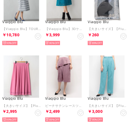
Viaggio Blu
Viaggio Blu
Viaggio Blu
【Viaggio Blu】TOURNIERファーツィードスカート （ブラック系その他）
【Viaggio Blu】3Dケミカルレーススカート （グリーン）
【大きいサイズ】【Plus】ロゴマスク【返品不可商品】 （ブラック）
￥10,780
￥3,999
￥260
90%
90%
89%
Viaggio Blu
Viaggio Blu
Viaggio Blu
【大きいサイズ】【Plus】SUNNY 14Gソウバリフレアスカート （ピンク）
ピーチサテンレースツカイ2WAYスカート （ピンク）
【大きいサイズ】【Plus】ストレッチアヤオリワイドパンツ （ブルー）
￥2,995
￥2,499
￥3,000
89%
89%
90%