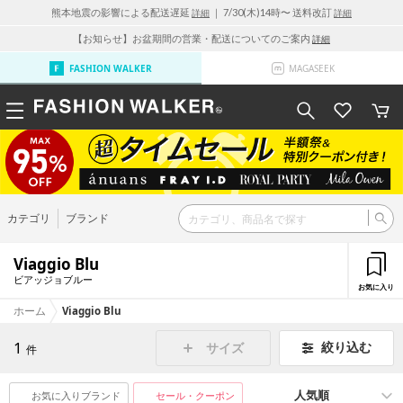
熊本地震の影響による配送遅延
｜ 7/30(木)14時〜 送料改訂
詳細
詳細
【お知らせ】お盆期間の営業・配送についてのご案内
詳細
FASHION WALKER
MAGASEEK
カテゴリ
ブランド
Viaggio Blu
ビアッジョブルー
お気に入り
ホーム
Viaggio Blu
1
絞り込む
サイズ
件
お気に入りブランド
セール・クーポン