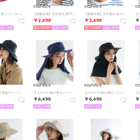
VitaFelice
VitaFelice
Vi
バックパック用 レインカバー （PINK）
【接触冷感】完全遮光 綿100％キャップ （NAVY）
【接触冷感】完全遮光 綿100％キャップ （GREIGE）
0
￥2,490
￥2,490
￥
10
37%
10
37%
10
VitaFelice
VitaFelice
Vi
マイナス15℃遮熱キャペリンハット （BLACK）
【コカゲル/風が通るシリーズ】ロングケープアドベンチャー （NAVY）
【コカゲル/風が通るシリーズ】ロングケープアドベンチャー （BLACK）
0
￥6,490
￥6,490
￥
10
10
10