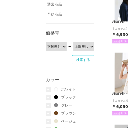
通常商品
予約商品
VitaFelice
価格帯
￥6,93
10
〜
カラー
ホワイト
VitaFelice
ブラック
グレー
￥6,05
ブラウン
10
ベージュ