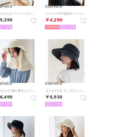
taFelice
VitaFelice
【コカゲル】アドベンチャーハット （ORANGE）
マイナス15℃遮熱キャペリンハット （GREIGE）
5,390
￥4,290
10
29%
10
taFelice
VitaFelice
【コカゲル/風が通るシリーズ】ロングケープアドベンチャー （BEIGE）
【コカゲル】タックキャペリン （BLACK）
6,490
￥6,930
10
10