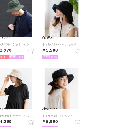
taFelice
VitaFelice
パッカブルバケットハット （KHAKI）
【コカゲル×aroco】キャペリンハット （BLACK）
2,970
￥5,500
8%
10
10
taFelice
VitaFelice
【コカゲル】バケットハット （BEIGE）
【コカゲル】アドベンチャーハット （BLACK）
4,290
￥5,390