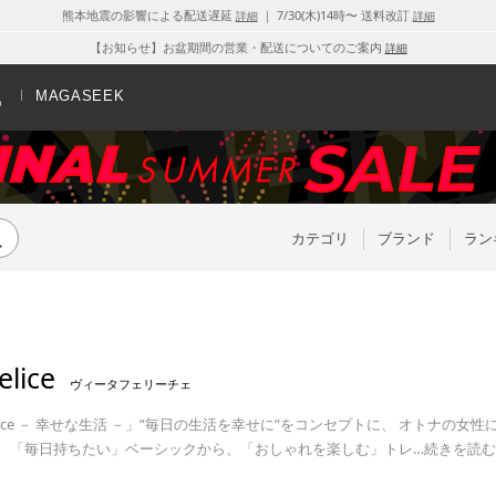
熊本地震の影響による配送遅延
｜ 7/30(木)14時〜 送料改訂
詳細
詳細
【お知らせ】お盆期間の営業・配送についてのご案内
詳細
MAGASEEK
カテゴリ
ブランド
ラン
elice
ヴィータフェリーチェ
 Felice － 幸せな生活 －」”毎日の生活を幸せに”をコンセプトに、 オト
。 「毎日持ちたい」ベーシックから、「おしゃれを楽しむ」トレ
…
続きを読む