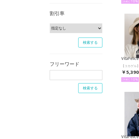
10
割引率
VitaFelice
フリーワード
￥5,39
10
VitaFelice