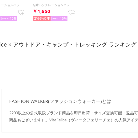
撥水ベンチレーションハット （SANDBEIGE）
撥水ベンチレーションハット （NAVY）
0
￥1,650
10
66%
10
Felice × アウトドア・キャンプ・トレッキング ランキング
FASHION WALKER(ファッションウォーカー)とは
2200以上の公式取扱ブランド商品を即日出荷・サイズ交換可能・返品
商品もございます）。VitaFelice（ヴィータフェリーチェ）の人気