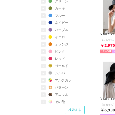
グリーン
カーキ
ブルー
ネイビー
パープル
VitaFelice
イエロー
オレンジ
￥2,97
ピンク
18%
レッド
ゴールド
シルバー
マルチカラー
パターン
アニマル
VitaFelice
その他
￥6,93