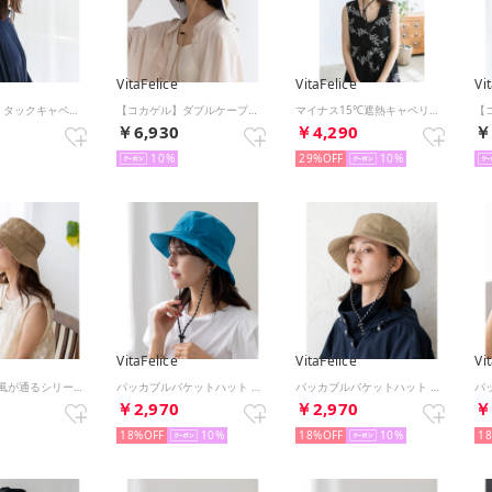
VitaFelice
VitaFelice
Vi
【コカゲル】タックキャペリン （BEIGE）
【コカゲル】ダブルケープダウンハット （BEIGE）
マイナス15℃遮熱キャペリンハット （IVORY）
0
￥6,930
￥4,290
￥
10
29%
10
VitaFelice
VitaFelice
Vi
【コカゲル/風が通るシリーズ】ナチュライクキャペリン （BEIGE）
パッカブルバケットハット （BLUE）
パッカブルバケットハット （BEIGE）
0
￥2,970
￥2,970
￥
18%
10
18%
10
1