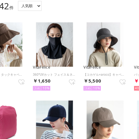
42
件
VitaFelice
VitaFelice
Vi
【コカゲル】タックキャペリン （BROWN）
360°UVカット フェイス＆ネックカバー 【返品不可商品】 （BLACK）
【コカゲル×aroco】キャペリンハット （CHARCOAL）
0
￥1,650
￥5,500
￥
10
10
4