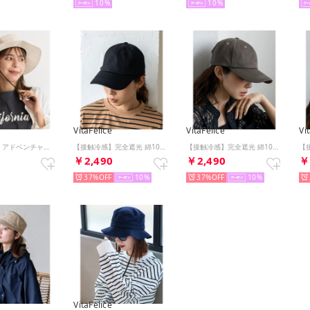
10
10
VitaFelice
VitaFelice
Vi
【コカゲル】アドベンチャーハット （BEIGE）
【接触冷感】完全遮光 綿100％キャップ（BLACK）
【接触冷感】完全遮光 綿100％キャップ（CHARCOAL）
0
￥2,490
￥2,490
￥
37%
10
37%
10
VitaFelice