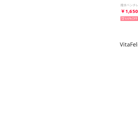
￥1,65
66%
Vita