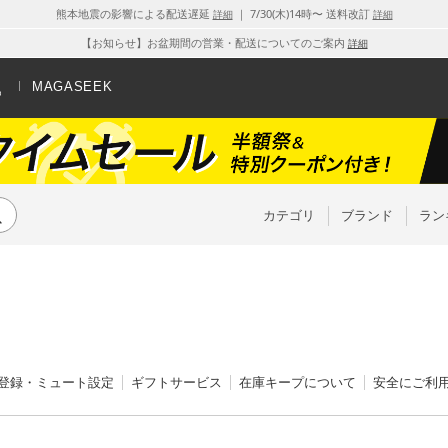
熊本地震の影響による配送遅延
｜ 7/30(木)14時〜 送料改訂
詳細
詳細
【お知らせ】お盆期間の営業・配送についてのご案内
詳細
MAGASEEK
カテゴリ
ブランド
ラン
登録・ミュート設定
ギフトサービス
在庫キープについて
安全にご利