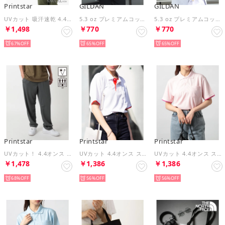
Printstar
GILDAN
GILDAN
UVカット 吸汗速乾 4.4オンス ドライ フルジップ パーカー ユニセックス 長袖 ジム ランニング スポーツ 00338 （ブラック）
5.3 oz プレミアムコットン ジャパンスペックTシャツ GL76000 MURS （サンドベージュ）
5.3 oz プレミアムコットン ジャパンスペックTシャツ GL76000 MURS （ブラック）
￥1,498
￥770
￥770
67%
65%
65%
Printstar
Printstar
Printstar
UVカット！ 4.4オンス ドライパンツ ジム ランニング スポーツウェアにも◎ glimmer 00321 （ダークグレー）
UVカット 4.4オンス スペシャルドライレイヤードポロシャツ ゴルフ スポーツ フィットネス ジム ヨガ 00339 （ホワイト×レッド）
UVカット 4.4オンス スペシャルドライレイヤードポロシャツ ゴルフ スポーツ フィットネス ジム ヨガ 00339 （ライトピンク）
￥1,478
￥1,386
￥1,386
68%
56%
56%