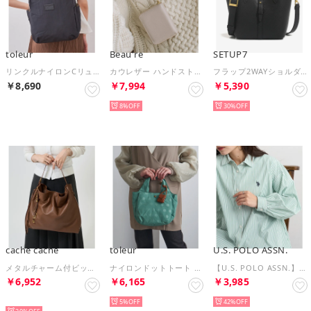
toleur
Beau're
SETUP7
リンクルナイロンCリュック 11994 （ブラック）
カウレザー ハンドストラップ付きバイカラーラウンドミニウォレット 牛革 本革 B-24096 （ライトピンク）
フラップ2WAYショルダーバッグ SCCH （ブラック）
￥8,690
￥7,994
￥5,390
予約
8%
30%
cache cache
toleur
U.S. POLO ASSN.
メタルチャーム付ビッグホーボーバッグ （ブラウン）
ナイロンドットトート 11714 （ライトグリーン）
【U.S. POLO ASSN.】ロイヤルピンオックス袖バルーンシャツ （グリーン）
￥6,952
￥6,165
￥3,985
予約
5%
42%