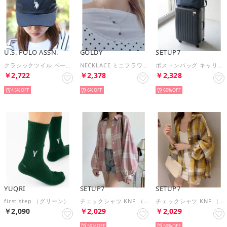
U.S. POLO ASSN.
GOLDY
SETUP7
クラシックツイル ベースボールキャップ ローキャップ 帽子 刺繍 ワンポイント キャップ ポロ 男女兼用 （ブラック系）
NECKLACE ミニフラワーネックレス 3260303 （シルバー系その他）
ボストンバッグ キャリーバー通し付き 4949 （ネイビー）
￥2,722
￥2,378
￥2,328
45%
6%
60%
YUQRI
SETUP7
SETUP7
first step （グリーン）
チェックシャツ KNF （ピンク）
チェックシャツ KNF （イエロー）
￥2,090
￥2,029
￥2,029
59%
59%