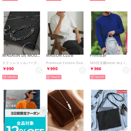
MAGASIN DE MODE Brew
MAISON CLUB
Printstar
ステンレスシルバーチェーンブレスレット TYPE-2 KNF-YI （シルバー系その他4）
Premium Cotton Over Size Tee オーバーサイズTee プレミアムコットン100％ Tシャツ 半袖 無地 （ホワイト）
365日活躍mesh dry long sleeve t-shirt / メッシュドライロングスリーブTシャツ 長袖Tシャツ ロンT オーバーサイズ 無地 インナー UVカット 紫外線対策 0304 （ダークブルー）
￥990
￥990
￥966
70%
70%
74%