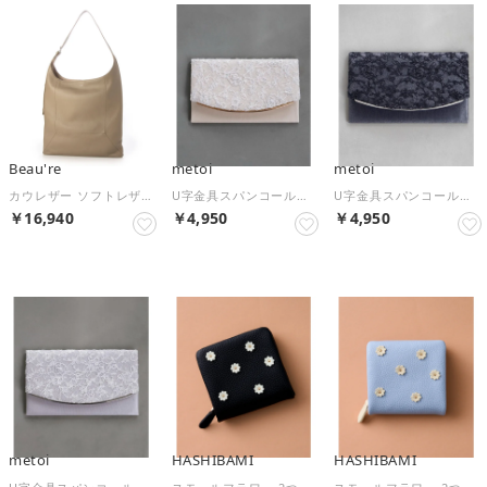
Beau're
metoi
metoi
カウレザー ソフトレザーワンショルダーバッグ B-25337 （グレイッシュベージュ）
U字金具スパンコールレース袱紗 結婚式 二次会 パーティー フォーマル オケージョン （ベージュ）
U字金具スパンコールレース袱紗 結婚式 二次会 パーティー フォーマル オケージョン （ブラック）
￥16,940
￥4,950
￥4,950
metoi
HASHIBAMI
HASHIBAMI