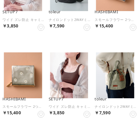
SETUP7
toleur
HASHIBAMI
ワイド ズレ防止 キャミソール 夏 タンクトップ ベースシャツ ノースリーブ SPD （ホワイト）
ナイロンドット2WAYミニ巾着ショルダー 13056 （ブラック）
スモールフラワー 2つ折り財布 （シルバー系その他）
￥3,850
￥7,590
￥15,400
予約
予約
HASHIBAMI
SETUP7
toleur
スモールフラワー 2つ折り財布 （ゴールド系その他2）
ワイド ズレ防止 キャミソール 夏 タンクトップ ベースシャツ ノースリーブ SPD （ブラウン）
ナイロンドット2WAYミニ巾着ショルダー 13056 （ライトグレー）
￥15,400
￥3,850
￥7,590
予約