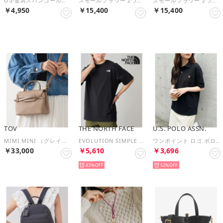
U字金具スパンコールレース袱紗 結婚式 二次会 パーティー フォーマル オケージョン （シルバー）
スモールフラワー 2つ折り財布 （ブラック系その他2）
スモールフラワー 2つ折り財布 （ブルー系その他）
￥4,950
￥15,400
￥15,400
予約
予約
TOV
THE NORTH FACE
U.S. POLO ASSN.
MIMI MINI （グレイッシュベージュ）
EVOLUTION SIMPLE DOME REGULAR SHORT SLEEVE TEE （ブラック）
ワンポイント ロゴ ポロシャツ Tシャツ 半袖 ゆったり ユニセックス ゴルフ カットソー （BLK3）
￥33,000
￥5,610
￥3,696
43%
52%