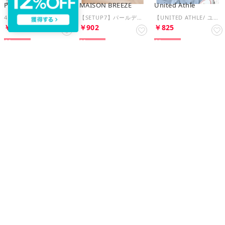
Printstar
MAISON BREEZE
United Athle
4.4oz トップス ロンT 長袖 カットソー ドライ 推し活 スポーツ 無地 ユニセックス 吸水 速乾 00304 （オレンジ）
【SETUP7】パールデザイン ネックレス KNF030 （ゴールド）
【UNITED ATHLE/ ユナイテッド アスレ】レギュラー キャンバス サコッシュ 無地 1461 （ブラック）
￥966
￥902
￥825
74%
71%
50%
Printstar
GILDAN
GILDAN
【Printstar】コットンツイル キャップ 帽子 コットン100% ユニセックス カジュアル 無地 紫外線対策 熱中症対策 差し色 00710 （ブラック）
USA ソフトスタイル タンクトップ GL64200 MURS （チャコールグレー）
4.5oz トップス Tシャツ 半袖 コットン100% 無地 クルーネック ユニセックス 五分袖 カットソー GL63000 （グレー）
￥785
￥772
￥660
64%
61%
75%