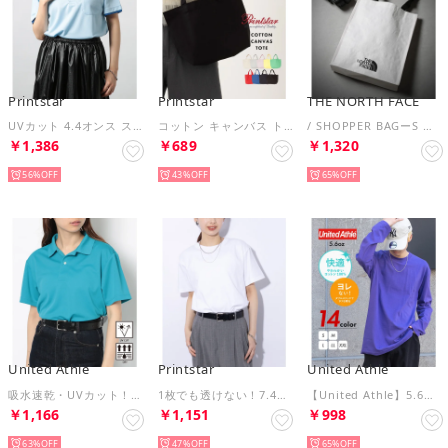
Printstar
Printstar
THE NORTH FACE
UVカット 4.4オンス スペシャルドライレイヤードポロシャツ ゴルフ スポーツ フィットネス ジム ヨガ 00339 （ライトブルー）
コットン キャンバス トートバッグ トート サブバッグ ミニバッグ ランチバッグ 鞄 手提げ S 00778 （ブラック）
/ SHOPPER BAGーS ショッパー バッグ トートバッグ 鞄 A4 エコバッグ キャンプ アウトドア（ホワイト）
￥1,386
￥689
￥1,320
56%
43%
65%
United Athle
Printstar
United Athle
吸水速乾・UVカット！4.1オンス スペシャルドライアスレチック ポロシャツ ゴルフ テニス スポーツ 5910 （ターコイズブルー）
1枚でも透けない！7.4オンス スーパーヘビーウェイトTシャツ 半袖 無地T 00148 （ホワイト）
【United Athle】5.6オンス ロングスリーブ Tシャツ 綿100％ 長袖シンプル無地ロンT コットン 5010 （パープル）
￥1,166
￥1,151
￥998
63%
47%
65%