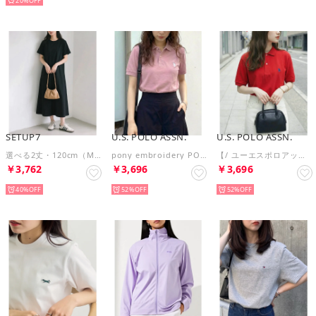
20%
SETUP7
U.S. POLO ASSN.
U.S. POLO ASSN.
選べる2丈・120cm（M）/125cm（L） 接触冷感レーヨンナイロンラインフレアワンピース SPD （ブラック）
pony embroidery POLO shirts （ピンク系）
【/ ユーエスポロアッスン】ワンポイント ロゴ ポロシャツ 半袖 ゆったり ユニセックス ゴルフ カットソー 刺繍 通気性 （レッド）
￥3,762
￥3,696
￥3,696
40%
52%
52%