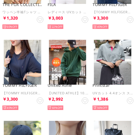
THE FOX COLLECTION
FILA
TOMMY HILFIGER
ワッペン半袖Tシャツ （ホワイト）
レディース UVカット ジップアップ ラッシュガード 日よけ 日焼け対策 325671 （ラベンダー）
【TOMMY HILFIGER】トミーヒルフィガー / トップス 半袖 Tシャツ ビッグシルエット クルーネック ワンポイント 無地 ロゴ コットン100%
￥1,320
￥3,003
￥3,300
60%
22%
40%
TOMMY HILFIGER
United Athle
Printstar
【TOMMY HILFIGER】トミーヒルフィガー / トップス 半袖 Tシャツ ビッグシルエット クルーネック ワンポイント 無地 ロゴ コットン100%
【UNITED ATHLE】10.0オンス T/C スウェット フルジップ パーカー ジップアップ 長袖 無地 裏起毛 5620 （グリーン）
UVカット 4.4オンス スペシャルドライレイヤードポロシャツ ゴルフ スポーツ フィットネス ジム ヨガ 00339 （グレー）
￥3,300
￥2,992
￥1,386
40%
68%
56%