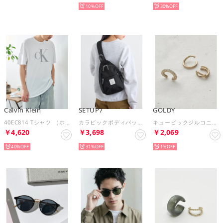
NEW
10%
30%
Calvin Klein
SETUP7
GOLDY
40EC814 Tシャツ （ホワイト）
カラピックボディバッグ SNBD （ブラック）
キュービックジルコニア × メタル ノット 3PCS セット イヤーカフ / 2230208 （ゴールド系その他2）
￥4,620
￥3,698
￥2,069
40%
31%
1%