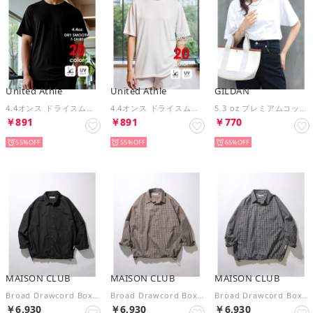
United Athle
United Athle
GILDAN
4.4オンス ドライスムース Tシャツ 半袖 ジム ヨガ ピラティス フィットネス 5700 （ブラック）
4.4オンス ドライスムース Tシャツ 半袖 ジム ヨガ ピラティス フィットネス 5700 （ホワイト）
5.3 oz プレミアムコットン ジャパンスペックTシャツ GL76000 MURS （ホワイト）
￥891
￥891
￥770
55%
55%
65%
MAISON CLUB
MAISON CLUB
MAISON CLUB
Broad Drawcord Box Shirt / ブロードドローコードボックスシャツ （ブラック）
Broad Drawcord Box Shirt / ブロードドローコードボックスシャツ （ブラウン系1）
Broad Drawcord Box Shirt / ブロードドローコードボックスシャツ （ブラック系その他2）
￥6,930
￥6,930
￥6,930