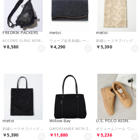
FREDRIK PACKERS
metoi
metoi
ACCORD SLING MINI （ブラック）
ウェーブ金具刺繍レース袱紗 結婚式 二次会 パーティー フォーマル オケージョン セレモニー （ブラック）
刺繍レースサブバッグ 結婚式 二次会 パーティー フォーマル オケージョン セレモニー （ベージュ）
￥8,580
￥4,290
￥5,390
NEW
NEW
NEW
metoi
Willow Bay
U.S. POLO ASSN.
刺繍レースサブバッグ 結婚式 二次会 パーティー フォーマル オケージョン セレモニー （ブラック）
DAYDREAMER WITH ZIP CLOSURE MINI ミニトートZIP （ブラック）
ボリュームソール ワンポイント スニーカー （ブラウン系1）
￥5,390
￥11,880
￥5,236