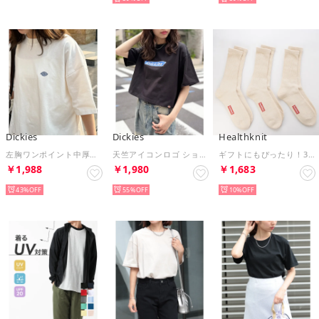
Dickies
Dickies
Healthknit
左胸ワンポイント中厚盛プリントTシャツ 5222-TTMDK1 （ホワイト系1）
天竺アイコンロゴ ショートスリーブTee 5287-5700 MNY （ブラック）
ギフトにもぴったり！3足セットヘビーウェイトロングソックス クルーソックス 3PACK SET SOCKS （その他14）
￥1,988
￥1,980
￥1,683
43%
55%
10%