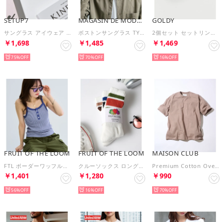
SETUP7
MAGASIN DE MODE Brew
GOLDY
サングラス アイウェア 超軽量 メタル コンビ カラーレンズ ボストン型 ウェリントン型 UVカット 紫外線対策 （BLK7）
ボストンサングラス TYPE-1 超軽量/UVカット KNF-YI （B）
2個セット セットリング カラープランプレジン×ダブルラインセット イヤーカフ リング / 2201124※ （マルチ）
￥1,698
￥1,485
￥1,469
75%
70%
16%
FRUIT OF THE LOOM
FRUIT OF THE LOOM
MAISON CLUB
FTL ボーダーワッフルキャミ （ブルー）
クルーソックス ロングソックス （その他7）
Premium Cotton Over Size Tee オーバーサイズTee プレミアムコットン100％ WILL （グレイッシュベージュ）
￥1,401
￥1,280
￥990
56%
16%
70%