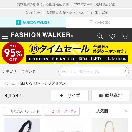
熊本地震の影響による配送遅延
｜ 7/30(木)14時〜 送料改訂
詳細
詳細
【お知らせ】お盆期間の営業・配送についてのご案内
詳細
FASHION WALKER
MAGASEEK
カテゴリ
ブランド
ホーム
SETUP7 セットアップセブン
9,169
絞り込む
サイズ
件
お気に入りブランド
セール・クーポン