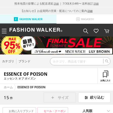
熊本地震の影響による配送遅延
｜ 7/30(木)14時〜 送料改訂
詳細
詳細
【お知らせ】お盆期間の営業・配送についてのご案内
詳細
FASHION WALKER
MAGASEEK
カテゴリ
ブランド
ESSENCE OF POISON
エッセンス オブ ポイズン
お気に入り
ホーム
ESSENCE OF POISON
15
絞り込む
サイズ
件
お気に入りブランド
セール・クーポン