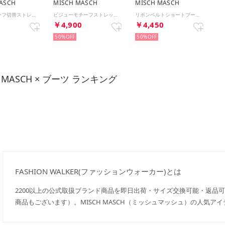
ASCH
MISCH MASCH
MISCH MASCH
パールモチーフ切替ストレッチブーツ/MO33404 （PINK）
ビジューモチーフストレッチブーツ/MO33401 （BEIGE）
リボンベルトショートブーツ/MO33409 （BEIGE）
0
￥4,900
￥4,450
50%
50%
H MASCH × ブーツ ランキング
FASHION WALKER(ファッションウォーカー)とは
2200以上の公式取扱ブランド商品を即日出荷・サイズ交換可能・返品
商品もございます）。MISCH MASCH（ミッシュマッシュ）の人気