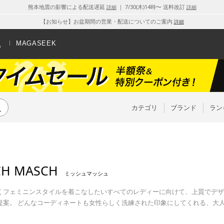
熊本地震の影響による配送遅延
｜ 7/30(木)14時〜 送料改訂
詳細
詳細
【お知らせ】お盆期間の営業・配送についてのご案内
詳細
MAGASEEK
カテゴリ
ブランド
ラン
CH MASCH
ミッシュマッシュ
くフェミニンスタイルを着こなしたいすべてのレディーに向けて、上質でデザ
提案。 どんなコーディネートも女性らしく洗練された印象にしてくれる、大