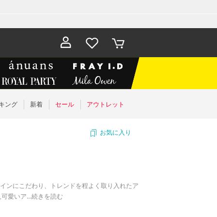
お気に入
カート
り
キング
新着
セール
アウトレット
お気に入り
インにこだわり、トレンドを程よく取り入れたア
人可愛いア
…
続きを読む