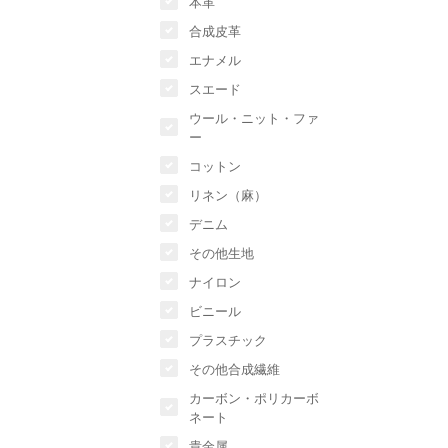
本革
合成皮革
エナメル
スエード
ウール・ニット・ファ
ー
コットン
リネン（麻）
デニム
その他生地
ナイロン
ビニール
プラスチック
その他合成繊維
カーボン・ポリカーボ
ネート
貴金属