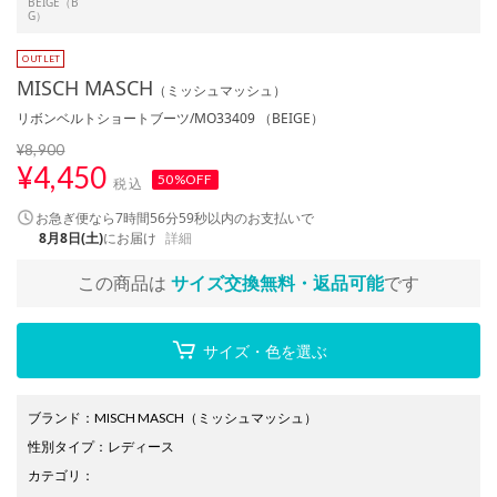
BEIGE（B
G）
MISCH MASCH
（ミッシュマッシュ）
リボンベルトショートブーツ/MO33409 （BEIGE）
¥8,900
¥
4,450
50%OFF
税込
お急ぎ便なら
7時間56分59秒
以内
のお支払いで
8月8日(土)
にお届け
詳細
この商品は
サイズ交換無料・返品可能
です
サイズ・色を選ぶ
ブランド
：
MISCH MASCH
（ミッシュマッシュ）
性別タイプ
：
レディース
カテゴリ
：