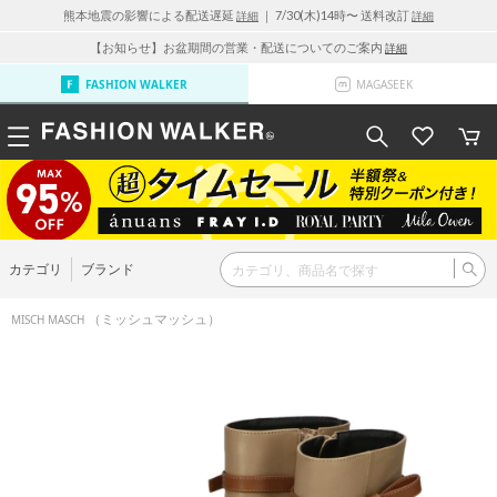
熊本地震の影響による配送遅延
｜ 7/30(木)14時〜 送料改訂
詳細
詳細
【お知らせ】お盆期間の営業・配送についてのご案内
詳細
FASHION WALKER
MAGASEEK
カテゴリ
ブランド
（ミッシュマッシュ）
MISCH MASCH