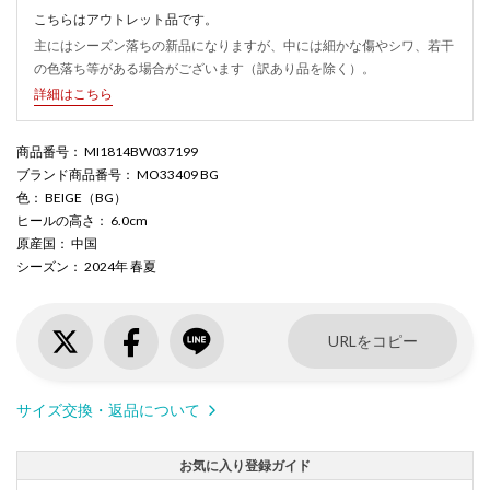
こちらはアウトレット品です。
主にはシーズン落ちの新品になりますが、中には細かな傷やシワ、若干
の色落ち等がある場合がございます（訳あり品を除く）。
詳細はこちら
商品番号
： MI1814BW037199
ブランド商品番号
： MO33409 BG
色
： BEIGE（BG）
ヒールの高さ
： 6.0cm
原産国
： 中国
シーズン
： 2024年 春夏
URLをコピー
サイズ交換・返品について
お気に入り登録ガイド