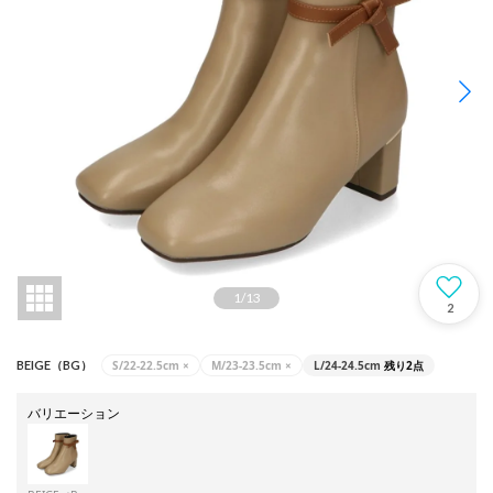
1
/
13
2
S/22-22.5cm
×
M/23-23.5cm
×
L/24-24.5cm
残り2点
BEIGE（BG）
バリエーション