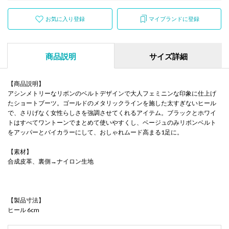
お気に入り登録
マイブランドに登録
商品説明
サイズ詳細
【商品説明】
アシンメトリーなリボンのベルトデザインで大人フェミニンな印象に仕上げ
たショートブーツ。ゴールドのメタリックラインを施した太すぎないヒール
で、さりげなく女性らしさを強調させてくれるアイテム。ブラックとホワイ
トはすべてワントーンでまとめて使いやすくし、ベージュのみリボンベルト
をアッパーとバイカラーにして、おしゃれムード高まる1足に。
【素材】
合成皮革、裏側→ナイロン生地
【製品寸法】
ヒール 6cm