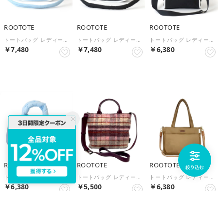
ROOTOTE
ROOTOTE
ROOTOTE
トートバッグ レディース ショルダー SN.デリ.パファーハーフムーン-A 3641 小さめ 肩掛け コンパクト ファスナー 内ポケット かわいい おしゃれ カジュアル お出掛け おすすめ （L-BLUE）
トートバッグ レディース ショルダー SN.デリ.パファーハーフムーン-A 3641 小さめ 肩掛け コンパクト ファスナー 内ポケット かわいい おしゃれ カジュアル お出掛け おすすめ （BLACK）
トートバッグ レディース ショルダー 2way おでかけ SC.デリ.パファー-A 3643 ショルダーバッグ 斜めがけ 小さめ 横型 ファスナー 内ポケット ポケット付き かわいい カジュアル （BLACK）
￥7,480
￥7,480
￥6,380
NEW
NEW
NEW
ROOTOTE
ROOTOTE
ROOTOTE
トートバッグ レディース ショルダー 2way おでかけ SC.デリ.パファー-A 3643 ショルダーバッグ 斜めがけ 小さめ 横型 ファスナー 内ポケット ポケット付き かわいい カジュアル （L-BLUE）
トートバッグ レディース ショルダー 2way SC.スクエア.チェック-A 3651 正方形 小さめ マチ付き チェック柄 ロゴ ベージュ ピンク ポリエステル かわいい おしゃれ 斜めがけ 旅行 （PINK）
トートバッグ レディース a4 2way LT.アーキャトルワイド.アンサンブル-B 3575 撥水 横型 肩掛け 無地 ナイロン マグネット 内ポケット ポケット付き 底板 シンプル 通勤 通学 （BEIGE）
￥6,380
￥5,500
￥6,380
NEW
NEW
NEW