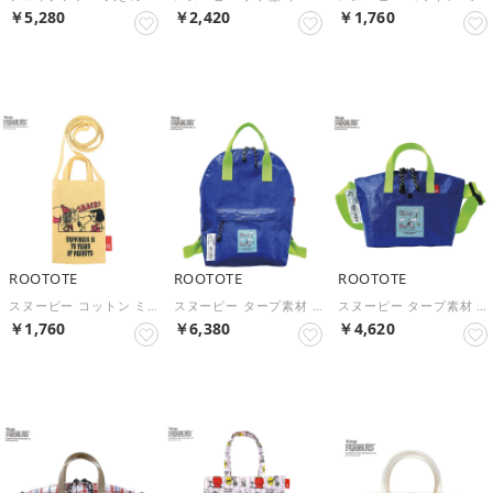
￥5,280
￥2,420
￥1,760
NEW
NEW
NEW
ROOTOTE
ROOTOTE
ROOTOTE
スヌーピー コットン ミニ ポシェット 斜め掛け 軽量 IP.べビールー.ピーナッツ-1A 8500 （Yellow）
スヌーピー タープ素材 リュック型トートバッグ IP セオルー Peanuts-9F 8581 （Blue）
スヌーピー タープ素材 斜め掛け ショルダー付 ミニ トートバッグ IP セオルー Peanuts-9F 8582 （Blue）
￥1,760
￥6,380
￥4,620
NEW
NEW
NEW