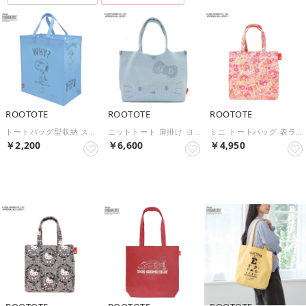
ROOTOTE
ROOTOTE
ROOTOTE
トートバッグ型収納 スヌーピー IP.ガービッジ.ピーナッツ-0W 8461 折りたたみ 大きめ 大容量 たためる キャラクター 縦型 自立 多機能 PEANUTS （Sax）
ニットトート 肩掛け ヨコ型 ランチバッグ サブバッグ 横型 オールシーズン 洗える IP.デリ.ルフル.ハローキティ-C 8473 （soda）
ミニ トートバッグ 表ラミネート加工 IP.スクエア.ラミ.サンリオキャラクターズB 8472 （My Melody）
￥2,200
￥6,600
￥4,950
NEW
NEW
NEW