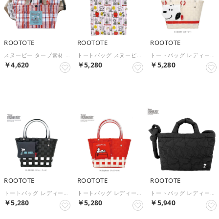
ROOTOTE
ROOTOTE
ROOTOTE
スヌーピー タープ素材 斜め掛け ショルダー付 ミニ トートバッグ IP セオルー Peanuts-9F 8582 （CHeck）
トートバッグ スヌーピー A4 タテ型 BOX型 自立 IP.アーキャトル.ラミ.ピーナッツ-1H 8516 （Faron）
トートバッグ レディース スヌーピー ミニ カゴバッグ IP.ベビールー.バスケット.ピーナッツ-0I 8439 （SNOOPY）
￥4,620
￥5,280
￥5,280
NEW
NEW
NEW
ROOTOTE
ROOTOTE
ROOTOTE
トートバッグ レディース スヌーピー ミニ カゴバッグ IP.ベビールー.バスケット.ピーナッツ-0I 8439 （JOE COOL）
トートバッグ レディース スヌーピー ミニ カゴバッグ IP.ベビールー.バスケット.ピーナッツ-0I 8439 （Dog house）
トートバッグ レディース a4 スヌーピー ショルダー 2way 大きめ 軽量 刺繍 ナイロン かわいい 斜めがけ 肩掛け PEANUTS IP.ミディアム.キルト.ピーナッツ-0N 8450 （m-black）
￥5,280
￥5,280
￥5,940
NEW
NEW
NEW