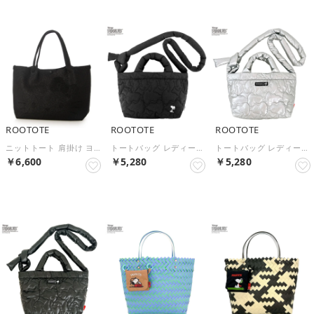
ROOTOTE
ROOTOTE
ROOTOTE
ニットトート 肩掛け ヨコ型 ランチバッグ サブバッグ 横型 オールシーズン 洗える IP.デリ.ルフル.ハローキティ-C 8473 （carbon）
トートバッグ レディース スヌーピー ショルダー 2way 小さめ 軽量 刺繍 かわいい おしゃれ 斜めがけ 肩掛け PEANUTS デリ.キルト.ピーナッツ-0N 8451 （m-black）
トートバッグ レディース スヌーピー ショルダー 2way 小さめ 軽量 刺繍 かわいい おしゃれ 斜めがけ 肩掛け PEANUTS デリ.キルト.ピーナッツ-0N 8451 （s-silver）
￥6,600
￥5,280
￥5,280
NEW
NEW
NEW