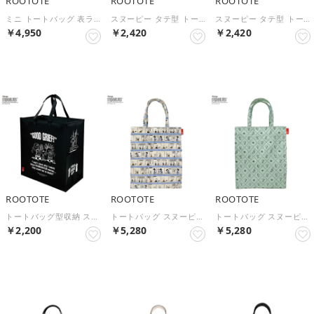
ROOTOTE
ROOTOTE
ROOTOTE
ミニ トートバッグ 表ラミネート加工 IP.スクエア.ラミ.サンリオキャラクターズB 8472 （Hello Kitty）
スヌーピー タテ型 トートバッグ コットン 軽量 A4 IP.トール.ピーナッツ-1A 8501 （Brick）
スヌーピー タテ型 トートバッグ コットン 軽量 A4 IP.トール.ピーナッツ-1A 8501 （Yellow）
￥4,950
￥2,420
￥2,420
NEW
NEW
NEW
ROOTOTE
ROOTOTE
ROOTOTE
トートバッグ型収納 スヌーピー IP.ガービッジ.ピーナッツ-0W 8461 折りたたみ 大きめ 大容量 たためる キャラクター 縦型 自立 多機能 PEANUTS （Black）
トートバッグ スヌーピー A4 タテ型 BOX型 自立 IP.アーキャトル.ラミ.ピーナッツ-1H 8516 （Hug）
トートバッグ スヌーピー A4 タテ型 BOX型 自立 IP.アーキャトル.ラミ.ピーナッツ-1H 8516 （Snoopy）
￥2,200
￥5,280
￥5,280
NEW
NEW
NEW