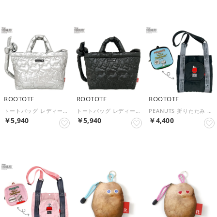
ROOTOTE
ROOTOTE
ROOTOTE
トートバッグ レディース a4 スヌーピー ショルダー 2way 大きめ 軽量 刺繍 ナイロン かわいい 斜めがけ 肩掛け PEANUTS IP.ミディアム.キルト.ピーナッツ-0N 8450 （s-silver）
トートバッグ レディース a4 スヌーピー ショルダー 2way 大きめ 軽量 刺繍 ナイロン かわいい 斜めがけ 肩掛け PEANUTS IP.ミディアム.キルト.ピーナッツ-0N 8450 （s-black）
PEANUTS 折りたたみ ショルダーバッグ 軽量 パッカブル 買い物 旅行 トートバッグ レディース スヌーピー ショルダー 2way IP.ルーショッパーミッド.ピーナッツ-1D 8507 （Black）
￥5,940
￥5,940
￥4,400
NEW
NEW
NEW