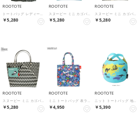
ROOTOTE
ROOTOTE
ROOTOTE
トートバッグ レディース スヌーピー ショルダー 2way 小さめ 軽量 刺繍 かわいい おしゃれ 斜めがけ 肩掛け PEANUTS デリ.キルト.ピーナッツ-0N 8451 （s-black）
スヌーピー ミニ カゴバッグ ポケット付き IP.デリバスケット.ピーナッツ-1G 8510 （POOL）
スヌーピー ミニ カゴバッグ ポケット付き IP.デリバスケット.ピーナッツ-1G 8510 （Flying Ace）
￥5,280
￥5,280
￥5,280
NEW
NEW
NEW
ROOTOTE
ROOTOTE
ROOTOTE
スヌーピー ミニ カゴバッグ ポケット付き IP.デリバスケット.ピーナッツ-1G 8510 （JOE COOL）
ミニ トートバッグ 表ラミネート加工 IP.スクエア.ラミ.サンリオキャラクターズB 8472 （Cinnamoroll）
ニット トートバッグ 地球儀柄 CJ.チキュウギ.knit-A 6844 （BLUE）
￥5,280
￥4,950
￥5,390
NEW
NEW
NEW