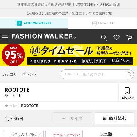
熊本地震の影響による配送遅延
｜ 7/30(木)14時〜 送料改訂
詳細
詳細
【お知らせ】お盆期間の営業・配送についてのご案内
詳細
FASHION WALKER
MAGASEEK
カテゴリ
ブランド
ROOTOTE
ルートート
お気に入り
ホーム
ROOTOTE
1,536
絞り込む
サイズ
件
お気に入りブランド
セール・クーポン