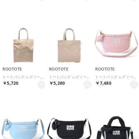
NEW
NEW
NEW
ROOTOTE
ROOTOTE
ROOTOTE
トートバッグ レディース A4 サブバッグ きれいめ 合成皮革 LT.アーキャトル.クラシック-C 1052 （Enamel Beige）
トートバッグ レディース 小さめ サブバッグ きれいめ 合成皮革 LT.スクエア.クラシック-C 1051 （Enamel Beige）
トートバッグ レディース ショルダー SN.デリ.パファーハーフムーン-A 3641 小さめ 肩掛け コンパクト ファスナー 内ポケット かわいい おしゃれ カジュアル お出掛け おすすめ （PINK）
￥5,720
￥5,280
￥7,480
NEW
NEW
NEW