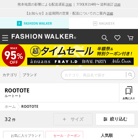
熊本地震の影響による配送遅延
｜ 7/30(木)14時〜 送料改訂
詳細
詳細
【お知らせ】お盆期間の営業・配送についてのご案内
詳細
FASHION WALKER
MAGASEEK
カテゴリ
ブランド
ROOTOTE
ルートート
お気に入り
ホーム
ROOTOTE
32
絞り込む
サイズ
件
お気に入りブランド
セール・クーポン