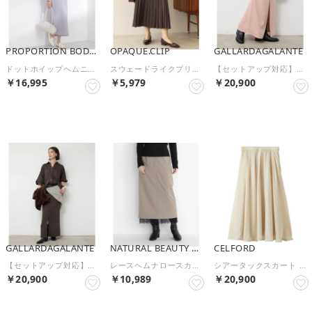
PROPORTION BODY DRESSING
OPAQUE.CLIP
GALLARDAGALANTE
ドットホイップヘムニットセットアップ （ブルー×ホワイト）
スウェードライクプリーツスカート【洗濯機OK】 （チャコールグレー(014)）
【セットアップ対応】リヨセルスリットスカート （pinkbeige）
￥16,995
￥5,979
￥20,900
予約
予約
予約
GALLARDAGALANTE
NATURAL BEAUTY BASIC
CELFORD
【セットアップ対応】リヨセルスリットスカート （charcoal）
レースヘムナロースカート （ベージュ）
シアータックスカート （BEG）
￥20,900
￥10,989
￥20,900
予約
予約
予約