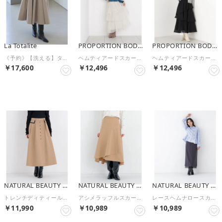
La Totalite
PROPORTION BODY DRESSING
PROPORTION BODY DRESSING
《予約》【洗える】タックミディスカート （ベージュ）
ヘムティアードスカート （エクリュ1）
ヘムティアードスカート （ブラック）
￥17,600
￥12,496
￥12,496
予約
予約
予約
NATURAL BEAUTY BASIC
NATURAL BEAUTY BASIC
NATURAL BEAUTY BASIC
トレンチディティールスカート （ベージュ）
アシメラッフルスカート （ベージュ）
レースヘムナロースカート （チャコール1）
￥11,990
￥10,989
￥10,989
予約
予約
予約