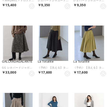
＜MAQWEL＞ドロストタックSK （ベージュ）
レオパードジャガードナロースカート （ホワイト系その他）
レオパードジャガードナロースカート （ブラック系その他）
￥15,400
￥9,350
￥9,350
予約
予約
予約
GALLARDAGALANTE
La Totalite
La Totalite
GG レオパードジャガードSK （beige）
《予約》【洗える】タックミディスカート （ブラック）
《予約》【洗える】タックミディスカート （グリーン）
￥33,000
￥17,600
￥17,600
予約
予約
予約