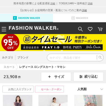
熊本地震の影響による配送遅延
｜ 7/30(木)14時〜 送料改訂
詳細
詳細
【お知らせ】お盆期間の営業・配送についてのご案内
詳細
FASHION WALKER
MAGASEEK
カテゴリ
ブランド
スカート
レディース ロングスカート・マキシ
23,908
絞り込む
サイズ
件
お気に入りブランド
セール・クーポン