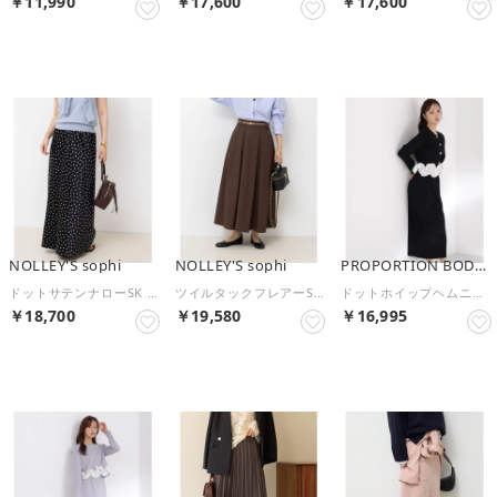
￥11,990
￥17,600
￥17,600
予約
予約
予約
NOLLEY'S sophi
NOLLEY'S sophi
PROPORTION BODY DRESSING
ドットサテンナローSK （ブラック・グレー系1）
ツイルタックフレアーSK （ダークブラウン）
ドットホイップヘムニットセットアップ （ブラック×ホワイト）
￥18,700
￥19,580
￥16,995
予約
予約
予約