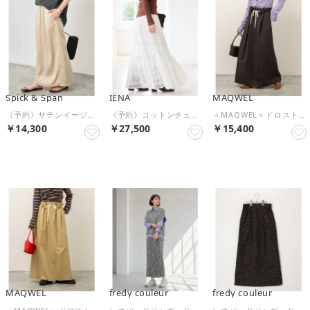
Spick & Span
IENA
MAQWEL
《予約》サテンイージーIラインスカート （ベージュ）
《予約》コットンチュールレース ギャザースカート （ホワイト）
＜MAQWEL＞ドロストタックSK （ブラック）
￥14,300
￥27,500
￥15,400
予約
予約
予約
MAQWEL
fredy couleur
fredy couleur