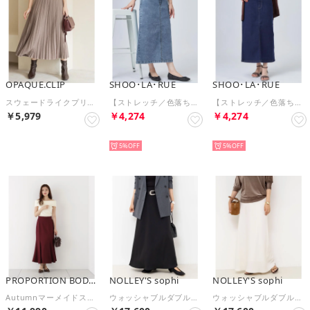
OPAQUE.CLIP
SHOO･LA･RUE
SHOO･LA･RUE
スウェードライクプリーツスカート【洗濯機OK】 （トープ(054)）
【ストレッチ／色落ちしにくいネイビー】程よいシルエットで使いやすい ストレッチデニムスカート （ブルー(092)）
【ストレッチ／色落ちしにくいネイビー】程よいシルエットで使いやすい ストレッチデニムスカート （ネイビー(094)）
￥5,979
￥4,274
￥4,274
予約
予約
予約
5%
5%
PROPORTION BODY DRESSING
NOLLEY'S sophi
NOLLEY'S sophi
Autumnマーメイドスカート （ボルドー）
ウォッシャブルダブルマットサテンナロースカート （ブラック）
ウォッシャブルダブルマットサテンナロースカート （オフホワイト）