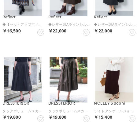
Reflect
Reflect
Reflect
◆【セットアップ可／アーガイル柄】ニットスカート （ネイビー(294)）
◆レザー調Aラインシルエットスカート （ブラウン(044)）
◆レザー調Aラインシルエットスカート （ブラック(019)）
￥16,500
￥22,000
￥22,000
予約
予約
予約
DRESSTERIOR
DRESSTERIOR
NOLLEY'S sophi
タックボリュームスカート （ブラック(019)）
タックボリュームスカート （ブラウン(044)）
ライトダンボールジョーゼット両前タイトSK （ダークブラウン）
￥19,800
￥19,800
￥15,400
予約
予約
予約