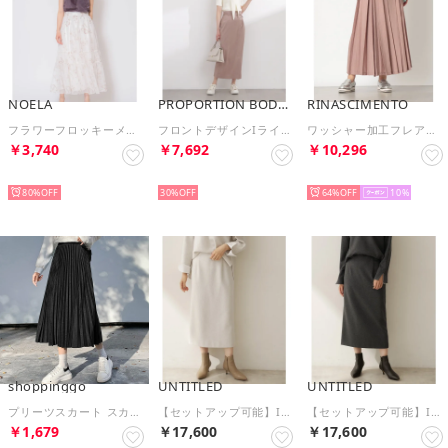
NOELA
PROPORTION BODY DRESSING
RINASCIMENTO
フラワーフロッキーメッシュスカート （オフホワイト）
フロントデザインIラインスカート （モカ1）
ワッシャー加工フレアスカート （Rosa Confetto）
￥3,740
￥7,692
￥10,296
SELECT
SELECT
SELECT
80%
30%
64%
10
shoppinggo
UNTITLED
UNTITLED
プリーツスカート スカート ロング 黒 無地スカート ひざ下 フレアスカート ハイウェスト ボトムス 着痩せ 通勤 オシャレ （ブラック）
【セットアップ可能】Iラインシルエットスカート （アイボリー(004)）
【セットアップ可能】Iラインシルエットスカート （チャコールグレー(014)）
￥1,679
￥17,600
￥17,600