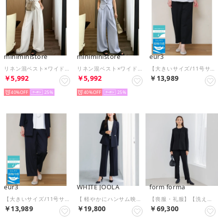
miniministore
miniministore
eur3
リネン混ベスト×ワイドパンツセットアップ
リネン混ベスト×ワイドパンツセットアップ
【大きいサイズ/11号サイズあり/接触冷感】洗えるカノコセンタープレスパンツ （ブラック）
￥5,992
￥5,992
￥13,989
40%
25
40%
25
eur3
WHITE JOOLA
form forma
【大きいサイズ/11号サイズあり/接触冷感】洗えるカノコセンタープレスパンツ （ネイビー）
【 軽やかにハンサム映え 】メランジツイル・ダブルジャケット＆ストレートパンツスーツセット （ネイビー）
【喪服・礼服】【洗える】/3点セット/ブラウス+ テーパードパンツ+ノーカラージャケット/ブラックフォーマルスーツ/レディース/卒業式（卒園式）入学式（入園式）七五三・お宮参り （ブラック）
￥13,989
￥19,800
￥69,300