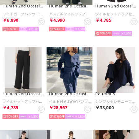
Human 2nd Occasion
Human 2nd Occasion
Human 2nd Occasion
ワイドカーブパンツ （ブラック）
エステルツイルラップパンツ （ブラック）
ツイルセットアップセミワイドパンツ （チャコールグレー）
￥6,890
￥4,990
￥4,785
65%
￥1,500
74%
￥1,500
予約
70%
￥1,500
Human 2nd Occasion
Human 2nd Occasion
PourVous
ツイルセットアップセミワイドパンツ （ブラック）
ベルト付き2WAYパンツスーツ （ネイビー）
シンプルセレモニーフォーマルセットアップ 入学式 卒業式 母服 ママ 入園式 卒園式 母親 40代 30代 七五三3点ノーカラージャケット＆セットアップパンツブラウスオケージョン フォーマル （ネイビー）
￥4,785
￥28,567
￥33,000
70%
￥1,500
47%
￥1,500