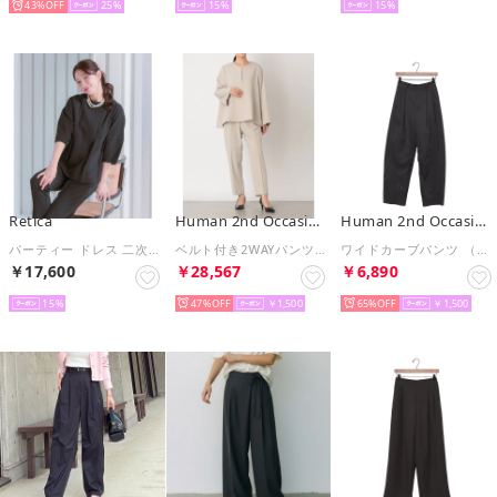
43%
25
15
15
Retica
Human 2nd Occasion
Human 2nd Occasion
パーティー ドレス 二次会 袖ありペプラムシルエットトップス×テーパードパンツセットアップ 結婚式 二の腕カバー大きいサイズ 低身長 20代 30代 お呼ばれ 結婚式 （ブラック）
ベルト付き2WAYパンツスーツ （ベージュ）
ワイドカーブパンツ （チャコールグレー）
￥17,600
￥28,567
￥6,890
15
47%
￥1,500
65%
￥1,500