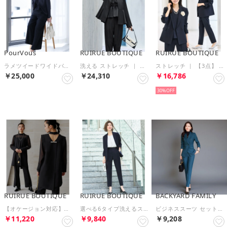
PourVous
RUIRUE BOUTIQUE
RUIRUE BOUTIQUE
ラメツイードワイドパンツスーツ3点セット （ネイビー）
洗える ストレッチ ｜ 【3点】 ノーカラージャケット ＆ フリルトップス ＆ スリムパンツ セット ｜ セレモニースーツ・フォーマルスーツ・ママスーツ・パンツスーツ・セットアップ （ブラック）
ストレッチ ｜ 【3点】 テーラードジャケット ＆ プリーツトップス ＆ スリムパンツ セット ｜ セレモニースーツ・フォーマルスーツ・ママスーツ・パンツスーツ・セットアップ （ネイビー）
￥25,000
￥24,310
￥16,786
SELECT
30%
RUIRUE BOUTIQUE
RUIRUE BOUTIQUE
BACKYARD FAMILY
【オケージョン対応】バックパールデザイントップス×フレアスリットパンツ結婚式セットアップパーティードレス お呼ばれ 美脚効果 （ブラック）
選べる6タイプ洗えるスタイリッシュビジネススーツパンツセット （Aセット/ダークネイビー）
ビジネススーツ セットアップスーツ （ブルーグレー）
￥11,220
￥9,840
￥9,208