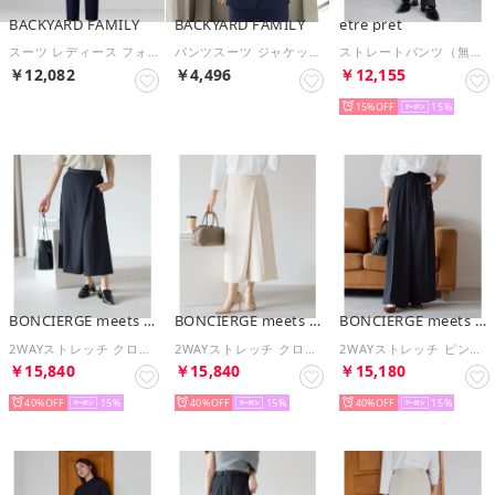
BACKYARD FAMILY
BACKYARD FAMILY
etre pret
スーツ レディース フォーマル （ロングパンツ×ネイビー）
パンツスーツ ジャケット （ネイビー）
ストレートパンツ（無地） （ブラック）
￥12,082
￥4,496
￥12,155
15%
15
BONCIERGE meets Audire
BONCIERGE meets Audire
BONCIERGE meets Audire
2WAYストレッチ クロップド キュロットパンツ （ネイビー）オケージョン/セレモニー/フォーマル/入卒式
2WAYストレッチ クロップド キュロットパンツ （ベージュ）オケージョン/セレモニー/フォーマル/入卒式
2WAYストレッチ ピンタック ワイドパンツ （ネイビー）オケージョン/セレモニー/フォーマル/入卒式
￥15,840
￥15,840
￥15,180
40%
15
40%
15
40%
15