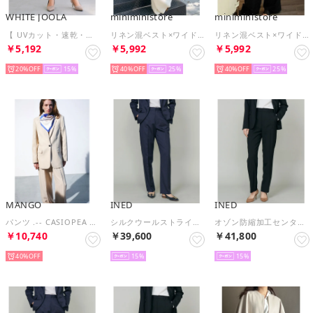
WHITE JOOLA
miniministore
miniministore
【 UVカット・速乾・洗える 】 リネンライクツイル・テーパードパンツ （ネイビー）
リネン混ベスト×ワイドパンツセットアップ
リネン混ベスト×ワイドパンツセットアップ
￥5,192
￥5,992
￥5,992
20%
15
40%
25
40%
25
MANGO
INED
INED
パンツ .-- CASIOPEA （パステルブラウン）
シルクウールストライプセンタープレスパンツ （ネイビー）
オゾン防縮加工センタープレスパンツ （ブラック）
￥10,740
￥39,600
￥41,800
40%
15
15