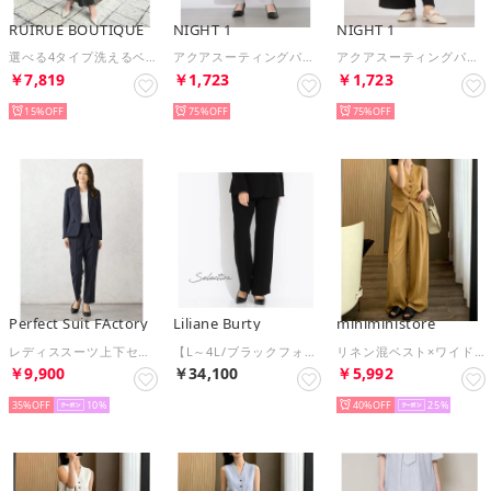
RUIRUE BOUTIQUE
NIGHT 1
NIGHT 1
選べる4タイプ洗えるベーシックビジネススーツパンツセット （Bセット/ダークグレー）
アクアスーティングパンツ パンツ （ライトグレー）
アクアスーティングパンツ パンツ （ブラック）
￥7,819
￥1,723
￥1,723
15%
75%
75%
Perfect Suit FActory
Liliane Burty
miniministore
レディススーツ上下セット【ジャケット＆パンツ】 （ネイビー）
【L～4L/ブラックフォーマル対応】ブラックフォーマルセンタープレスパンツ （フォーマルブラック）
リネン混ベスト×ワイドパンツセットアップ
￥9,900
￥34,100
￥5,992
35%
10
40%
25