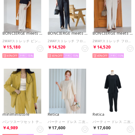
BONCIERGE meets Audire
BONCIERGE meets Audire
BONCIERGE meets Audire
2WAYストレッチ ピンタック ワイドパンツ （ベージュ）オケージョン/セレモニー/フォーマル/入卒式
2WAYストレッチ フロントスリット ストレートパンツ （ネイビー）オケージョン/セレモニー/フォーマル/入卒式
2WAYストレッチ フロントスリット ストレートパンツ （ベージュ）オケージョン/セレモニー/フォーマル/入卒式
￥15,180
￥14,520
￥14,520
40%
15
40%
15
40%
15
miniministore
Retica
Retica
パンツスーツセット テーラードジャケット
パーティー ドレス 二次会 袖ありペプラムシルエットトップス×テーパードパンツセットアップ 結婚式 二の腕カバー大きいサイズ 低身長 20代 30代 お呼ばれ 結婚式 （アイボリー）
パーティー ドレス 二次会 袖ありペプラムシルエットトップス×テーパードパンツセットアップ 結婚式 二の腕カバー大きいサイズ 低身長 20代 30代 お呼ばれ 結婚式 （ネイビー）
￥4,989
￥17,600
￥17,600