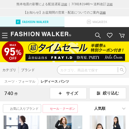
熊本地震の影響による配送遅延
｜ 7/30(木)14時〜 送料改訂
詳細
詳細
【お知らせ】お盆期間の営業・配送についてのご案内
詳細
FASHION WALKER
MAGASEEK
カテゴリ
ブランド
スーツ・フォーマル
レディース パンツ
740
絞り込む
サイズ
件
お気に入りブランド
セール・クーポン