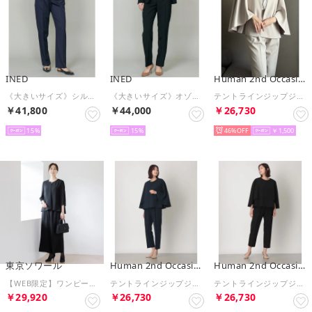
INED
INED
Human 2nd Occasion
《大きいサイズ》シルクウールストライプセンタープレスパンツ （ネイビー）
《大きいサイズ》オゾン防縮加工センタープレスパンツ （ブラック）
テントラインジップジャケットパンツスーツ （ベージュ）
￥41,800
￥44,000
￥26,730
15
15
46%
￥1,500
東京ソワール
Human 2nd Occasion
Human 2nd Occasion
【WEB限定】ワンピース見えするブラックフォーマルセットアップ （ブラック）
テントラインジップジャケットパンツスーツ （ネイビー）
テントラインジップジャケットパンツスーツ （ブラック）
￥29,920
￥26,730
￥26,730