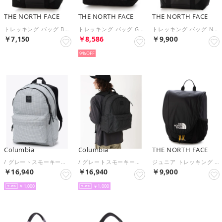
THE NORTH FACE
THE NORTH FACE
THE NORTH FACE
トレッキング バッグ BC Standard Tote Mini_BCスタンダードトートミニ NM82501 （ブラック）
トレッキング バッグ Geoface Box Tote_ジオフェイスボックストート NM32355 （ブラック）
トレッキング バッグ NM82451 （ブラック）
￥7,150
￥8,586
￥9,900
9%
Columbia
Columbia
THE NORTH FACE
/ グレートスモーキーガーデンEXデイパック /（Grey Ice）
/ グレートスモーキーガーデンEXデイパック /（Black）
ジュニア トレッキング バックパック K Yippee Pack_キッズ イッピーパック NMJ72550 （ブラック）
￥16,940
￥16,940
￥9,900
￥1,000
￥1,000