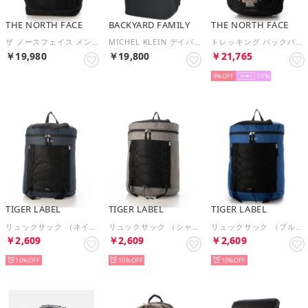
THE NORTH FACE
BACKYARD FAMILY
THE NORTH FACE
ザ ノースフェイス メンズ レディース デイパック バック リュック LTWT DAYPACK （(KX7)ブラック）
MICHEL KLEIN デイパック （ブラック）
トレッキング バックパック Big Shotビッグショット NM72301 （マッシュルーム）
￥19,980
￥19,800
￥21,765
9%
10
TIGER LABEL
TIGER LABEL
TIGER LABEL
リュックサック （ネイビー）
リュックサック （シャンブレー）
リュックサック （ブルー）
￥2,609
￥2,609
￥2,609
10%
10%
10%