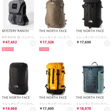
MYSTERY RANCH
THE NORTH FACE
THE NORTH FACE
RIP RUCK 32 バックパック メンズ バック リュックサック ビジネス お出かけ カジュアル 通勤 通学 （SHADOW）
トレッキング バックパック Tellus 25テルス25 NM62369 （マッシュルーム）
トレッキング バックパック Klettersacクレッターサック NM82551 （ブラック）
￥47,432
￥17,326
￥17,600
2%
21%
THE NORTH FACE
THE NORTH FACE
THE NORTH FACE
トレッキング バックパック FB Pro LiteFBプロライト NM82554 （ブラック）
トレッキング バックパック Klettersacクレッターサック NM82551 （サミットゴールド）
トレッキング バックパック BC Fuse Box II_BCヒューズボックス2 NM82255 （スペース×ブルーエクリプス）
￥19,968
￥17,600
￥18,970