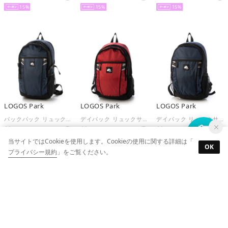
15
15
15
LOGOS Park
LOGOS Park
LOGOS Park
バックパック リュックサック Lサイズ 大容量 カジュアル リフレクター 安全 反射板 トレッキング 登山 ハイキング ウォーキング （ネイビー）
デイパック リュックサック カジュアル リフレクター 安全 反射板 Sサイズ キッズ ハイキング ウォーキング （レッド）
デイパック リュックサック カジュアル リフレクター 安全 反射板 Sサイズ キッズ ハイキング ウォーキング （ネイビー）
￥5,390
￥3,190
￥3,190
当サイトではCookieを使用します。Cookieの使用に関する詳細は「
15
15
15
OK
プライバシー規約
」をご覧ください。