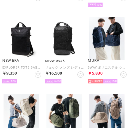
10
NEW ERA
snow peak
MURA
EXPLORER TOTE BAG（エクスプローラー トートバッグ） （ブラック）
リュック メンズ レディース 大容量 おしゃれ A4 B4 34L デイパック 大きい シンプル メッシュ アウトドア Double Face Mesh Backpack AC-25SU407 （Black）
3WAY ポリエステル シューズポケット スポーツボストンバッグ （ネイビー）
￥9,350
￥16,500
￥5,830
10
￥440
41%
15