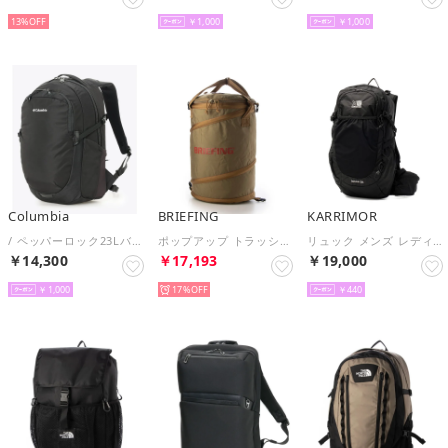
13%
￥1,000
￥1,000
Columbia
BRIEFING
KARRIMOR
/ ペッパーロック23Lバックパック /（Black）
ポップアップ トラッシュ ボックス ごみ箱 （カーキ）
リュック メンズ レディース 大容量 軽量 25L A4 登山リュック デイパック 登山 アウトドア 旅行 トレッキング ハイキング カジュアル シンプル コンパクト lancs 25 501248 （Black）
￥14,300
￥17,193
￥19,000
￥1,000
17%
￥440