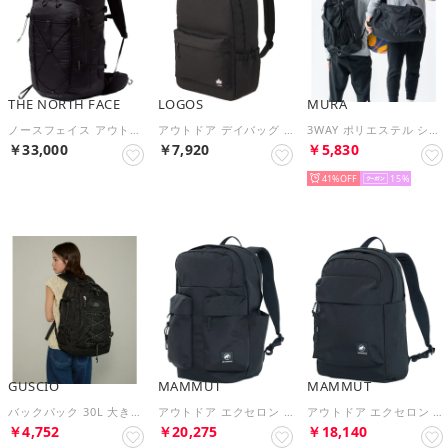
THE NORTH FACE
LOGOS
MURA
ノースフェイス アウトドア ノーム38 Gnome 38 バック バックパク （ブラック）
アウトドア デイバッグ －BE ブラック 37410709 （ブラック）
3WAY ポリエステル シューズポケット スポーツボストンバッグ （ブラック）
￥33,000
￥7,920
￥5,830
NEW
41%
15
GUSCIO
MAMMUT
MAMMUT
バックパック 30L 大き目 リュックサック ユニセックス （BLACK）
アウトドア エクセロン 2.0 ジャパンエクスクルーシブ 30 105272 （0001 BLACK）
アウトドア エクセロン 2.0 ジャパンエクスクルーシブ 20 105267 （0001 BLACK）
￥4,752
￥20,275
￥18,140