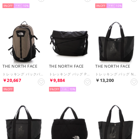
9%
10
9%
10
THE NORTH FACE
THE NORTH FACE
THE NORTH FACE
トレッキング バックパック Hot Shot_ホットショット NM72302 （マッシュルーム）
トレッキング バッグ PYRENEES SHOULDER L_ピレネーショルダーL NM82508 （ブラック）
トレッキング バッグ NM82450 （ブラック）
￥20,667
￥9,884
￥13,200
9%
9%
10