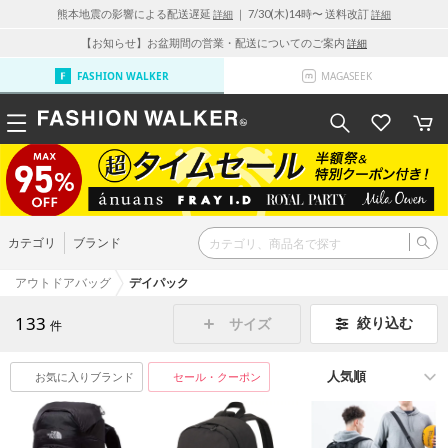
熊本地震の影響による配送遅延
｜ 7/30(木)14時〜 送料改訂
詳細
詳細
【お知らせ】お盆期間の営業・配送についてのご案内
詳細
FASHION WALKER
MAGASEEK
カテゴリ
ブランド
アウトドアバッグ
デイパック
133
絞り込む
サイズ
件
お気に入りブランド
セール・クーポン