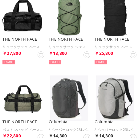
THE NORTH FACE
THE NORTH FACE
THE NORTH FACE
リュックサック ベースキャンプボイジャー DUFFEL BACKPACK NF0A52RQ KT0 （ブラック/アスファルトグレー）
リュックサック ジェスター BACKPACK NF0A3VXF D0L （バークミスト）
リュックサック ベースキャンプボイジャー DUFFEL BACKPACK NF0A52RR KT0 （ブラック/アスファルトグレー）
￥27,800
￥18,800
￥25,800
13%
13%
13%
THE NORTH FACE
Columbia
Columbia
ボストンバッグ ベースキャンプ DUFFEL BACKPACK M NF0A52SA 4WC （ニュートープグリーン）
/ ペッパーロック23Lバックパック /（Black Black）
/ ペッパーロック23Lバックパック /（City Grey）
￥22,800
￥14,300
￥14,300