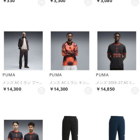
￥330
￥3,300
￥3,080
NEW
NEW
NEW
PUMA
PUMA
PUMA
メンズ ACミラン プーマテック-X ウーブン トラックパンツ ACM PUMATECH-X Track Pant WV （Flat Dark Gray-Glowing Red）
メンズ ACミラン キング 長袖 シャツ ACM KING Jersey LS （Glowing Red-Flat Dark Gray）
メンズ 2026-27 ACミラン サード レプリカ 半袖 ユニフォーム ACM Third Jersey Replica （Flat Dark Gray-Glowing Red）
￥14,300
￥14,300
￥14,850
NEW
NEW
NEW