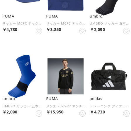
PUMA
PUMA
umbro
サッカー MCFC テックキャップ 027639 （02 BLUEJEWEL）
サッカー MCFC テックビーニー 027640 （01 BLUEJEWEL）
UMBRO サッカー 五本指ミドルソックス UAS8422 （ネイビー）
￥4,730
￥3,850
￥2,090
NEW
NEW
NEW
umbro
PUMA
adidas
UMBRO サッカー 五本指ミドルソックス UAS8422 （ブルー）
メンズ 2026-27 マンチェスターシティ FC アウェイ レプリカ 長袖 ユニフォーム MCFC Away Jersey Replica LS （Black-Flaxen）
トレーニング ディフェンダー ダッフル バッグ スモール QU524 （JZ0608 ブラック/ホワイト）
￥2,090
￥15,950
￥4,730
NEW
NEW
NEW