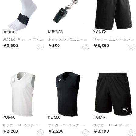
umbro
MIKASA
YONEX
UMBRO サッカー 五本指ミドルソックス UAS8422 （ホワイト/ブラク）
ホイッスルプラエコー笛 WH2 WH2 BK【返品不可商品】 （ブラック）
サッカー ユニゲームパンツ パンツ ユニパンツ UVカット 吸汗速乾 制電 メンズ レディース FW2002 （007 ブラック）
￥2,090
￥330
￥3,850
NEW
NEW
NEW
PUMA
PUMA
PUMA
サッカー SL インナーシャツ 655277 02 （02WHITE）
サッカー SL インナーシャツ 655277 01 （01BLACK）
サッカー LIGA ゲームパンツ コア ジュニア ショートパンツ ハーフパンツ （03BLACK）
￥2,200
￥2,200
￥3,190