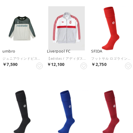
umbro
Liverpool FC
SFIDA
ジュニアウィンドピステトップ
【adidas / アディダス】LFC FBLI リヴァプールFC オリジナルス TT （ホワイト）
フットサル ロゴラインストッキング SH－21S02 SH21S02 RED【返品不可商品】 （RED）
￥7,590
￥12,100
￥2,750
NEW
NEW
NEW