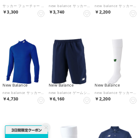
サッカー フューチャー プレイ NC 042125 （01 GLOWINGRED-PUMARED-PUMAB）
new balance サッカー ゲームシャツ JJTF0489 WRD （ホワイト/レッド）
new balance サッカー ソックス メンズ レディース 靴下 ストッキン （ホワイト/ブラック）
￥3,300
￥3,740
￥2,200
NEW
NEW
NEW
New Balance
New Balance
New Balance
new balance サッカー ストレッチ インナーシャツ メンズ サッカー・ （ロイヤルブルー）
new balance ゲームショーツ JMSP1419 NV （ネイビー）
new balance サッカー ソックス メンズ レディース 靴下 ストッキン （WH/ダークグリーン）
￥4,730
￥6,160
￥2,200
NEW
NEW
NEW