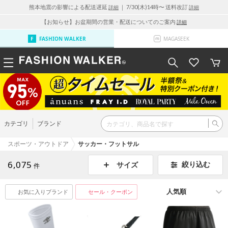
熊本地震の影響による配送遅延
｜ 7/30(木)14時〜 送料改訂
詳細
詳細
【お知らせ】お盆期間の営業・配送についてのご案内
詳細
FASHION WALKER
MAGASEEK
カテゴリ
ブランド
スポーツ・アウトドア
サッカー・フットサル
6,075
絞り込む
サイズ
件
お気に入りブランド
セール・クーポン