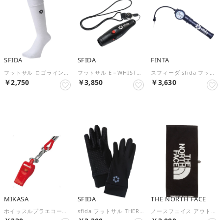
SFIDA
SFIDA
FINTA
フットサル ロゴラインストッキング SH－21S02 SH21S02 WHITE【返品不可商品】 （WHITE）
フットサル E－WHISTLE SH22O01【返品不可商品】 （BLACK）
スフィーダ sfida フットサル ゲージ付きハンドポンプ SH22O03 （BLACK ブラック）
￥2,750
￥3,850
￥3,630
NEW
NEW
NEW
MIKASA
SFIDA
THE NORTH FACE
ホイッスルプラエコー笛 WH2 WH2【返品不可商品】 （R レッド）
sfida フットサル THERMOTECT フィールドグローブ SH24O03 （BLK BLACK）
ノースフェイス アウトドア コンフォートコットンタオルM Comfort C （ブラック）