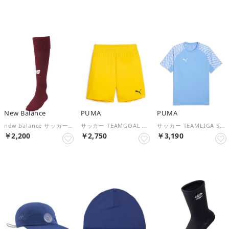
NEW
NEW
NEW
New Balance
PUMA
PUMA
new balance サッカー ソックス メンズ レディース 靴下 ストッキン （クリムゾン/ホワイト）
サッカー TEAMGOAL ゲームショーツ JR 706376 （07 FASTERYEL）
サッカー TEAMLIGA SS シャツ 660954 （18 TEAMLIGHTB）
￥2,200
￥2,750
￥3,190
NEW
NEW
NEW