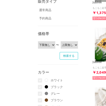
販売タイプ
Jubilee
通常商品
￥1,37
予約商品
50%
価格帯
〜
Jubilee
カラー
￥2,04
31%
ホワイト
ブラック
グレー
ブラウン