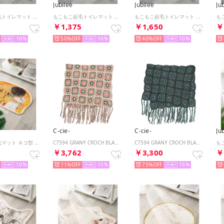
Jubilee
Jubilee
Ju
もこもこ起毛トイレマット 北欧 花柄 55x60cm【返品不可商品】 （その他3）
もこもこ起毛トイレマット 北欧 花柄 55x60cm【返品不可商品】 （その他2）
もこもこ起毛トイレマット 北欧 花柄 55x60cm【返品不可商品】 （その他1）
5
￥1,375
￥1,650
￥
10
50%
10
40%
10
C-cie-
C-cie-
Ju
もこもこ起毛マット ネコ型 ダイカットデザイン 猫グッズ （その他13）
C7594 GRANY CROCH BLANKT/S （ピンク）
C7594 GRANY CROCH BLANKT/S （ライトブルー）
9
￥3,762
￥3,300
￥
10
71%
15
75%
15