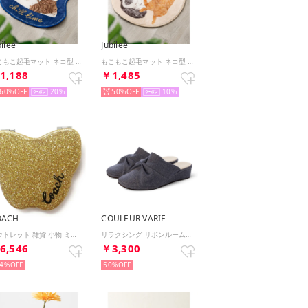
bilee
Jubilee
もこもこ起毛マット ネコ型 ダイカットデザイン 猫グッズ （その他23）
もこもこ起毛マット ネコ型 ダイカットデザイン 猫グッズ （その他19）
1,188
￥1,485
60%
20
50%
10
OACH
COULEUR VARIE
アウトレット 雑貨 小物 ミラー バタフライ 蝶 コンパクトミラー CF154 IMEBV （イエローゴールド）
リラクシング リボンルームシューズ （W/BU）
6,546
￥3,300
4%
50%