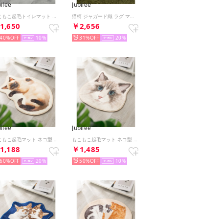
bilee
Jubilee
もこもこ起毛トイレマット 北欧 花柄 55x60cm【返品不可商品】 （その他5）
猫柄 ジャガード織 ラグ マット スローケット 50x70cm （その他11）
1,650
￥2,656
40%
10
31%
20
bilee
Jubilee
もこもこ起毛マット ネコ型 ダイカットデザイン 猫グッズ （その他32）
もこもこ起毛マット ネコ型 ダイカットデザイン 猫グッズ （その他21）
1,188
￥1,485
60%
20
50%
10