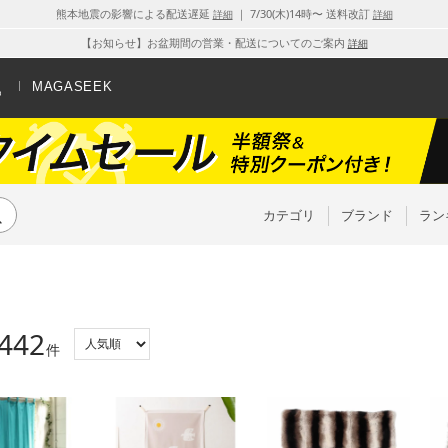
熊本地震の影響による配送遅延
｜ 7/30(木)14時〜 送料改訂
詳細
詳細
【お知らせ】お盆期間の営業・配送についてのご案内
詳細
MAGASEEK
カテゴリ
ブランド
ラン
442
件