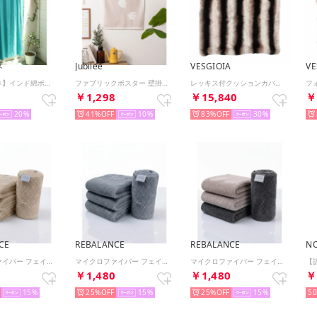
ネ
Jubilee
VESGIOIA
VE
【チャイハネ】インド綿ポンポンカーテン178cm ブルー
ファブリックポスター 壁掛け タペストリー （その他20）
レッキス付クッションカバー （アニマル）
5
￥1,298
￥15,840
￥
20
41%
10
83%
30
CE
REBALANCE
REBALANCE
NO
マイクロファイバー フェイスタオル 4枚セット タオルセット ギフト まとめ買い【返品不可商品】 （ナチュラルベージュ）
マイクロファイバー フェイスタオル 4枚セット タオルセット ギフト まとめ買い【返品不可商品】 （スモーキーブルー）
マイクロファイバー フェイスタオル 4枚セット タオルセット ギフト まとめ買い【返品不可商品】 （カラーミックス3）
0
￥1,480
￥1,480
￥
15
25%
15
25%
15
5