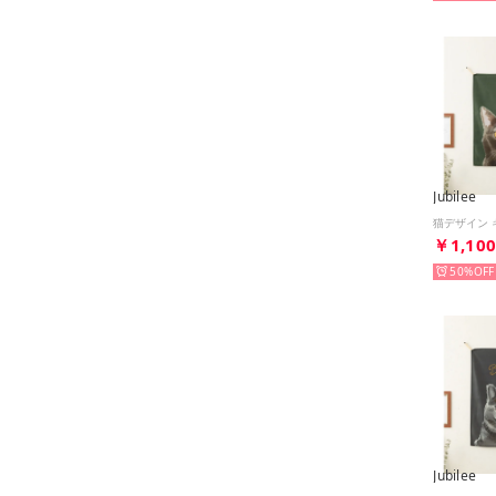
Jubilee
￥1,10
50%
Jubilee