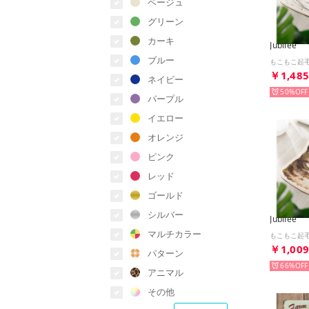
ベージュ
グリーン
カーキ
Jubilee
ブルー
￥1,48
ネイビー
50%
パープル
イエロー
オレンジ
ピンク
レッド
ゴールド
シルバー
Jubilee
マルチカラー
￥1,00
パターン
66%
アニマル
その他