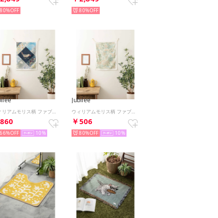
80%
80%
bilee
Jubilee
ウィリアムモリス柄 ファブリックポスター 壁掛け タペストリー （その他11）
ウィリアムモリス柄 ファブリックポスター 壁掛け タペストリー （その他10）
860
￥506
66%
10
80%
10