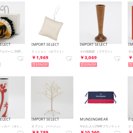
SELECT
IMPORT SELECT
IMPORT SELECT
IM
エンポリオ アルマーニ EMPORIO ARMANI ウォールフック （他）
クッション （ホワイト）
その他雑貨 （ブラウン）
モ
9
￥1,969
￥3,069
￥
80%
80%
SELECT
IMPORT SELECT
MUNSINGWEAR
il 
ウォールステッカー （オレンジ）
オブジェ （ベージュ）
中わた入り2WAYブランケット
￥8,789
￥10,560
￥