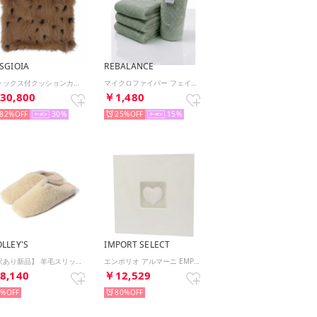
SGIOIA
REBALANCE
フォックス付クッションカバー （ブラウン）
マイクロファイバー フェイスタオル 4枚セット タオルセット ギフト まとめ買い【返品不可商品】 （セージグリーン）
30,800
￥1,480
82%
30
25%
15
LLEY'S
IMPORT SELECT
【訳あり新品】 羊毛スリッパサンダル （ベージュ）
エンポリオ アルマーニ EMPORIO ARMANI その他_その他 （他）
8,140
￥12,529
0%
80%