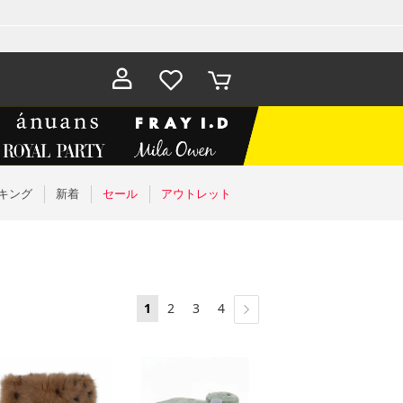
お気に入
カート
り
キング
新着
セール
アウトレット
1
2
3
4