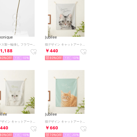
onique
Jubilee
ガラス製一輪挿し フラワーベース 花瓶 （その他11）
猫デザイン キャットアートファブリックポスター （その他25）
1,188
￥440
40%
10
80%
10
bilee
Jubilee
猫デザイン キャットアートファブリックポスター （その他28）
猫デザイン キャットアートファブリックポスター （C）
440
￥660
80%
10
70%
20