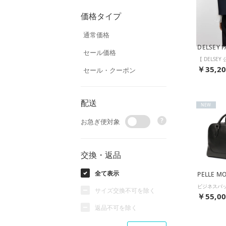
価格タイプ
通常価格
DELSEY P
セール価格
￥35,2
セール・クーポン
配送
NEW
?
お急ぎ便対象
交換・返品
全て表示
PELLE M
サイズ交換不可を除く
￥55,0
返品不可を除く