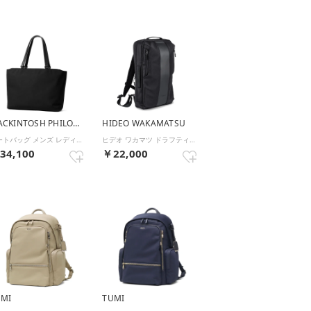
MACKINTOSH PHILOSOPHY
HIDEO WAKAMATSU
トートバッグ メンズ レディース A4 ファスナー付き ブランド 軽量 ビジネス バッグ 通勤 ノートPC 14インチ 自立 底鋲 12L 6M05 ビジネストート 19123 （ブラック）
ヒデオ ワカマツ ドラフティ ビジネスリュック 85-57511 （ブラック）
34,100
￥22,000
UMI
TUMI