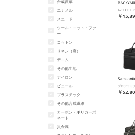
合成皮革
BACKYAR
エナメル
￥15,3
スエード
ウール・ニット・ファ
ー
コットン
リネン（麻）
デニム
その他生地
ナイロン
Samsonit
ビニール
￥52,8
プラスチック
その他合成繊維
カーボン・ポリカーボ
ネート
貴金属