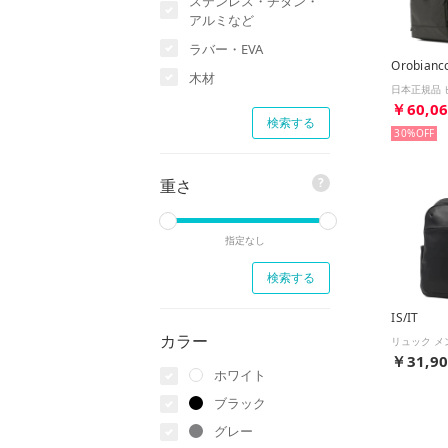
ステンレス・チタン・
アルミなど
ラバー・EVA
Orobianc
木材
￥60,0
30%
?
重さ
指定なし
IS/IT
カラー
￥31,9
ホワイト
ブラック
グレー