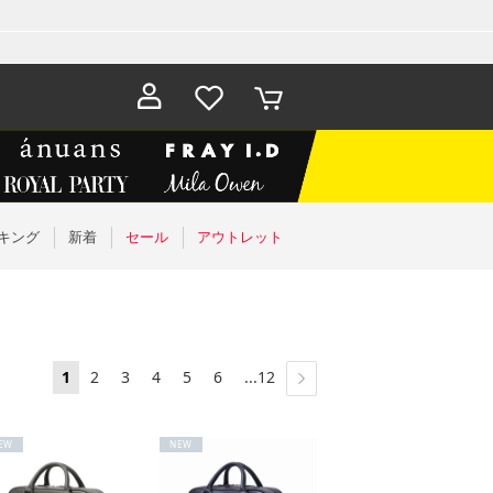
お気に入
カート
り
キング
新着
セール
アウトレット
1
2
3
4
5
6
...12
EW
NEW