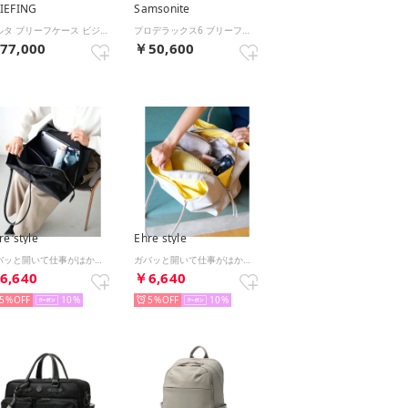
IEFING
Samsonite
デルタ ブリーフケース ビジネスバッグ 7.8L DELTA BRA261B02 （ブラック）
プロデラックス6 ブリーフケース 16L 23L 拡張機能 Pro-DLX 6 km2-004 （ブラック）
77,000
￥50,600
re style
Ehre style
ガバッと開いて仕事がはかどる軽バッグ （ブラック）
ガバッと開いて仕事がはかどる軽バッグ （グレー）
6,640
￥6,640
5%
10
5%
10