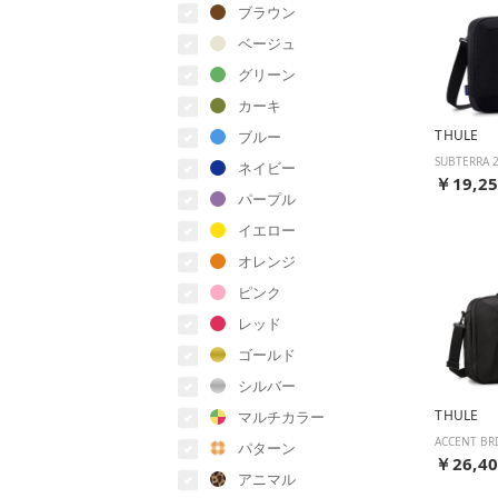
ブラウン
ベージュ
グリーン
カーキ
THULE
ブルー
ネイビー
￥19,2
パープル
イエロー
オレンジ
ピンク
レッド
ゴールド
シルバー
THULE
マルチカラー
パターン
￥26,4
アニマル