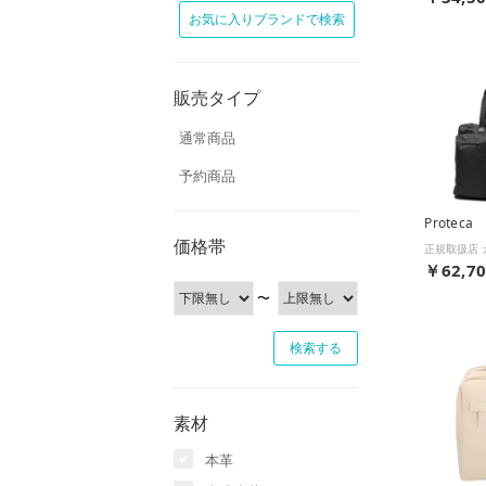
お気に入りブランドで検索
販売タイプ
通常商品
予約商品
Proteca
価格帯
￥62,7
〜
素材
本革