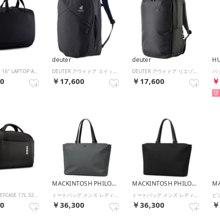
deuter
deuter
H
SUBTERRA 2 16'' LAPTOP AND TABLET ATTACH? 3205034 （-）
DEUTER アウトドア スイッチバック ユニセックス リュック バックパック バッグ カバン 20L ビジネス 通勤 ノートPC収納可 （7000 ブラック）
DEUTER アウトドア リエゾン25 ユニセックス リュック バックパック バッグ カバン 25L ビジネス 通勤 ノートPC収納可能 2 （7000 ブラック）
50
￥17,600
￥17,600
￥
MACKINTOSH PHILOSOPHY
MACKINTOSH PHILOSOPHY
ACCENT BRIEFCASE 17L 3205385 （BLACK）
トートバッグ メンズ レディース A4 B4 ファスナー付き ブランド 軽量 ビジネス 通勤 ノートPC 15.6インチ 自立 底鋲 16L 6M05 ビジネストート 19124 （グレー）
トートバッグ メンズ レディース A4 B4 ファスナー付き ブランド 軽量 ビジネス 通勤 ノートPC 15.6インチ 自立 底鋲 16L 6M05 ビジネストート 19124 （ブラック）
00
￥36,300
￥36,300
￥