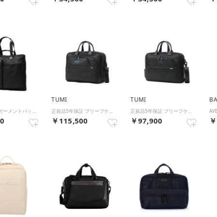
TUMI
TUMI
BA
正規取扱店 ガーメントバッグ メンズ レディース スーツ入れ スーツカバー 旅行 持ち運び 二つ折り キャリーオン 肩掛け 2WAY 日本製 26L スターボード ガーメントケース 13054 （ブラック）
正規品5年保証 ブリーフケース メンズ レディース ナイロン 大容量 ビジネスバッグ B4 A4 PC Alpha4 ミディアム・15インチ・エクスパンダブル・ブリーフケース 02603141 （Black×Navy）
正規品5年保証 ブリーフケース メンズ レディース ナイロン ビジネスバッグ A4 PC ビジネス 2WAY ショルダーバッグ Alpha4 ミディアム・15インチ・ブリーフケース 02203728 （Black×Navy）
00
￥115,500
￥97,900
￥