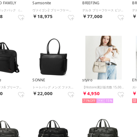
D FAMILY
Samsonite
BRIEFING
BR
AVECELLE バックパック （ライトベージュ）
ヴァイゴン2 ブリーフケース ビジネスバッグ Mサイズ 13.5L Vigon 2 gu5-09004 （ブラック）
デルタ ブリーフケース ビジネスバッグ 7.8L DELTA BRA261B02 （ディープシー）
98
￥18,975
￥77,000
￥
e
SONNE
styiro
Eh
プロデラックス6 ブリーフケース ビジネスバッグ 24.5L 31L A4 B4 2WAY Pro-DLX 6 km2-005 （ブラック）
トートバッグ メンズ ファスナー付き A4 おしゃれ ブランド バッグ 横型 横 カジュアル 通勤 男性 合皮 ビジネストートバッグ 丈夫 大容量 撥水 PC 14インチ FLUEN SOFN002 （BLACK）
【Histoire累計販売数 15,000個突破！】 ベルトフラップ 2WAYショルダーハンドバッグ（アイボリー）
00
￥22,000
￥4,950
￥
71%
15