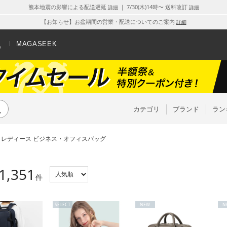
熊本地震の影響による配送遅延
｜ 7/30(木)14時〜 送料改訂
詳細
詳細
【お知らせ】お盆期間の営業・配送についてのご案内
詳細
MAGASEEK
カテゴリ
ブランド
ラン
レディース ビジネス・オフィスバッグ
1,351
件
SELECT
NEW
N