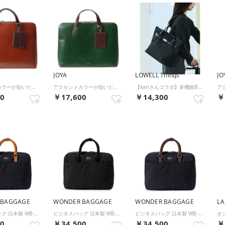
JOYA
LOWELL Things
JO
アクセントカラーが効いたベーシックなスマートブリーフケース （ブラウン）
アクセントカラーが効いたベーシックなスマートブリーフケース （グリーン）
【kariさんコラボ】多機能BELTEDナイロントート/A4/通勤/16インチP （ブラック）
00
￥17,600
￥14,300
￥
 BAGGAGE
WONDER BAGGAGE
WONDER BAGGAGE
LA
ビジネスバッグ 日本製 WB-G-011 （ネイビー）
ビジネスバッグ 日本製 WB-G-011 （ブラック）
ビジネスバッグ 日本製 WB-G-011 （チョコ）
00
￥34,500
￥34,500
￥