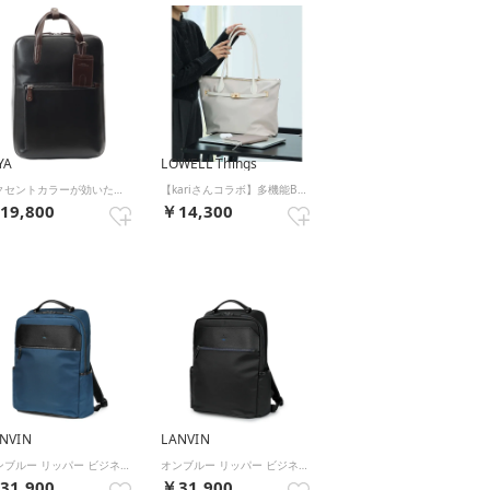
YA
LOWELL Things
アクセントカラーが効いたベーシックなスクエアリュック （ブラック）
【kariさんコラボ】多機能BELTEDナイロントート/A4/通勤/16インチP （アイボリー）
19,800
￥14,300
NVIN
LANVIN
オンブルー リッパー ビジネスリュック ビジネスバックパック A4 B4 en Bleu RIPPER 517713 （コン）
オンブルー リッパー ビジネスリュック ビジネスバックパック A4 B4 en Bleu RIPPER 517713 （クロ）
31,900
￥31,900