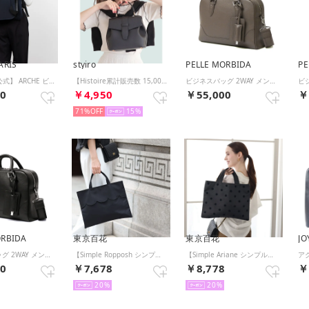
ARIS
styiro
PELLE MORBIDA
PE
【 DELSEY 公式】 ARCHE ビジネスバッグ 2CPT SATCHEL 2way ハンドバッグ リュック 14インチPC対応 （NAVY）
【Histoire累計販売数 15,000個突破！】 ベルトフラップ 2WAYショルダーハンドバッグ（ブラック）
ビジネスバッグ 2WAY メンズ レディース 斜めがけ 大人 ブランド トート バッグ ブリーフケース 手持ち ショルダー 本革 自立 Maiden Voyage ミニブリーフバッグ MB089 （GREIGE）
00
￥4,950
￥55,000
￥
71%
15
ORBIDA
東京百花
東京百花
JO
ビジネスバッグ 2WAY メンズ レディース 斜めがけ 大人 ブランド トート バッグ ブリーフケース 手持ち ショルダー 本革 自立 Maiden Voyage ミニブリーフバッグ MB089 （BLACK）
【Simple Ropposh シンプルロポッシュ】 （BLACK（パールなし））
【Simple Ariane シンプルアリアネ】ブラック（外ポケットなし） （BLACK（外ポケットなし））
00
￥7,678
￥8,778
￥
20
20