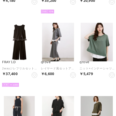
￥4,180
￥35,200
￥20,900
NEW
NEW
NEW
10
FRAY I.D
grove
grove
2wayジレフリルセットアップ （BRW）
レイヤード風セットアップ （チャコールグレー(014)）
ニット×インナーシャツタンクSET （グリーン(022)）
￥37,400
￥6,600
￥5,479
NEW
NEW
NEW
￥3,000