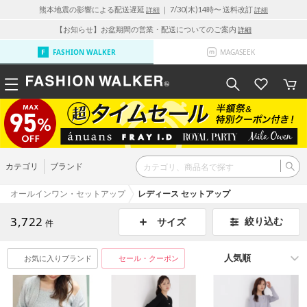
熊本地震の影響による配送遅延
｜ 7/30(木)14時〜 送料改訂
詳細
詳細
【お知らせ】お盆期間の営業・配送についてのご案内
詳細
FASHION WALKER
MAGASEEK
カテゴリ
ブランド
オールインワン・セットアップ
レディース セットアップ
3,722
絞り込む
サイズ
件
お気に入りブランド
セール・クーポン