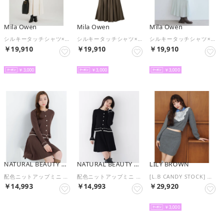
Mila Owen
Mila Owen
Mila Owen
シルキータッチシャツ×ナロースカートSET UP （IVR）
シルキータッチシャツ×ナロースカートSET UP （BRW）
シルキータッチシャツ×ナロースカートSET UP （MNT）
￥19,910
￥19,910
￥19,910
予約
予約
予約
￥3,000
￥3,000
￥3,000
NATURAL BEAUTY BASIC
NATURAL BEAUTY BASIC
LILY BROWN
配色ニットアップミニ （ブラウン×ベージュ2）
配色ニットアップミニ （クロ×オフ2）
[L.B CANDY STOCK] エンブロイダリービブカラーニットセット （GRY）
￥14,993
￥14,993
￥29,920
予約
予約
予約
￥3,000