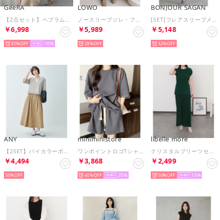
GeeRA
LOWO
BONJOUR SAGAN
【2点セット】ペプラムジャケットテーパードパンツセットアップスーツ （ベージュ）
ノースリーブジレ・フレアスカート セットアップ 上下セット（ホワイト）
[SET]フレアスリーブメッシュトップス×カップ付きサテンキャミソール×裾スリットサテンカーゴパンツ （LIGHT-PINK）
￥6,998
￥5,989
￥5,148
30%
10
28%
52%
ANY
miniministore
libelle more
【2SET】バイカラーポロニット×スカートセット （ライトグレー×ベージュ）
ワンポイントロゴTシャツセットアップ夏服 （ダークグレー）
クリスタルプリーツセットアップ プルオーバー＋パンツ （グリーン）
￥4,494
￥3,868
￥2,499
50%
40%
25
50%
15