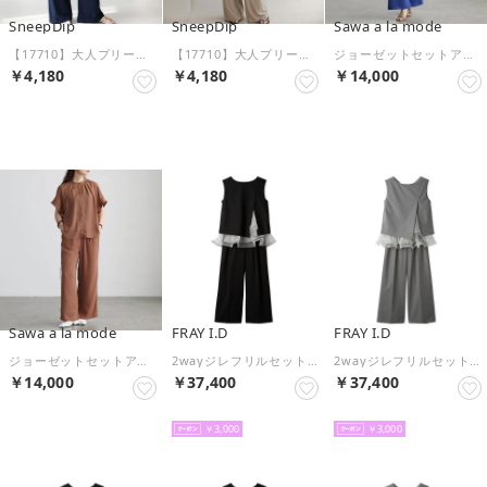
SneepDip
SneepDip
Sawa a la mode
【17710】大人プリーツパンツセット （ネイビー）
【17710】大人プリーツパンツセット （ベージュ）
ジョーゼットセットアップ （ブルー）
￥4,180
￥4,180
￥14,000
NEW
NEW
NEW
Sawa a la mode
FRAY I.D
FRAY I.D
ジョーゼットセットアップ （キャメル）
2wayジレフリルセットアップ （BLK）
2wayジレフリルセットアップ （LGRY）
￥14,000
￥37,400
￥37,400
NEW
NEW
NEW
￥3,000
￥3,000