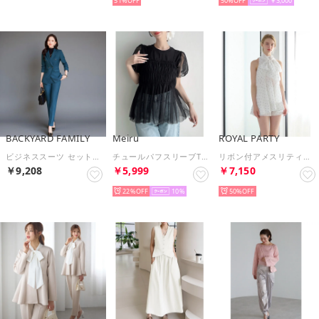
51%
50%
￥3,000
BACKYARD FAMILY
Meiru
ROYAL PARTY
ビジネススーツ セットアップスーツ （ブルーグレー）
チュールパフスリーブTシャツ＋シャーリングキャミset （ブラック）
リボン付アメスリティアードブラウスセットアップ （ドット）
￥9,208
￥5,999
￥7,150
22%
10
50%