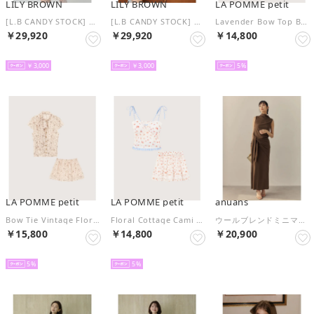
LILY BROWN
LILY BROWN
LA POMME petit
[L.B CANDY STOCK] エンブロイダリービブカラーニットセット （GRN）
[L.B CANDY STOCK] エンブロイダリービブカラーニットセット （GRY）
Lavender Bow Top Bubble Skirt Set Up/ラベンダーリボン付きトップスバブルスカートセットアップ （Purple）
￥29,920
￥29,920
￥14,800
予約
予約
予約
￥3,000
￥3,000
5
LA POMME petit
LA POMME petit
anuans
Bow Tie Vintage Floral Blouse Set Up/ボウタイ付きヴィンテージ花柄ブラウスセットアップ （Print）
Floral Cottage Cami Skirt Set Up/花柄コテージキャミスカートセットアップ （White）
ウールブレンドミニマルセットアップ （KHAKI BROWN）
￥15,800
￥14,800
￥20,900
予約
予約
NEW
5
5