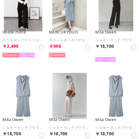
libelle more
MERCURYDUO
Mila Owen
クリスタルプリーツセットアップ プルオーバー＋パンツ （クロ）
ラメシャギーカーデセットキャミニットワンピース （ブルー）
シルキータッチブラウス×イージーパンツSET （BLK）
￥2,499
￥990
￥18,700
50%
15
94%
予約
￥3,000
Mila Owen
Mila Owen
Mila Owen
シルキータッチブラウス×イージーパンツSET （LBLU）
シルキータッチブラウス×イージーパンツSET （IVR）
シルキータッチブラウス×イージーパンツSET （LBLU）
￥18,700
￥18,700
￥18,700