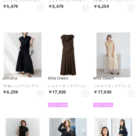
ニット×インナーシャツタンクSET （ブラック(019)）
ニット×インナーシャツタンクSET （グレー(012)）
/半袖シャツ*フレアワイドパンツ セットアップ （ベージュ）
￥5,479
￥5,479
￥6,259
NEW
NEW
NEW
aimoha
Mila Owen
Mila Owen
/半袖シャツ*フレアワイドパンツ セットアップ （ブラック）
シルキータッチTワンピースS×スカートSET UP （BRW）
シルキータッチTワンピースS×スカートSET UP （BEG）
￥6,259
￥17,930
￥17,930
NEW
NEW
NEW
￥3,000
￥3,000