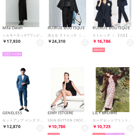
Mila Owen
RUIRUE BOUTIQUE
RUIRUE BOUTIQUE
シルキータッチTワンピースS×スカートSET UP （BLK）
洗える ストレッチ ｜ 【3点】 ノーカラージャケット ＆ フリルトップス ＆ スリムパンツ セット ｜ セレモニースーツ・フォーマルスーツ・ママスーツ・パンツスーツ・セットアップ （ブラック）
ストレッチ ｜ 【3点】 テーラードジャケット ＆ プリーツトップス ＆ スリムパンツ セット ｜ セレモニースーツ・フォーマルスーツ・ママスーツ・パンツスーツ・セットアップ （ネイビー）
￥17,930
￥24,310
￥16,786
NEW
30%
￥3,000
GENELESS
EIMY ISTOIRE
LILY BROWN
セットアップ メンズ テーラードジャケット チェック イージーパンツ テーラード ジャケット 秋冬 アンクルパンツ デニム ゴムウエスト ストレッチ ロングパンツ ブレザー （71.インディゴ）
SIGN BUTTON CROCHET SET UP （BLACK）
カーデセットプリントキャミワンピース （PNK）
￥12,870
￥10,780
￥10,725