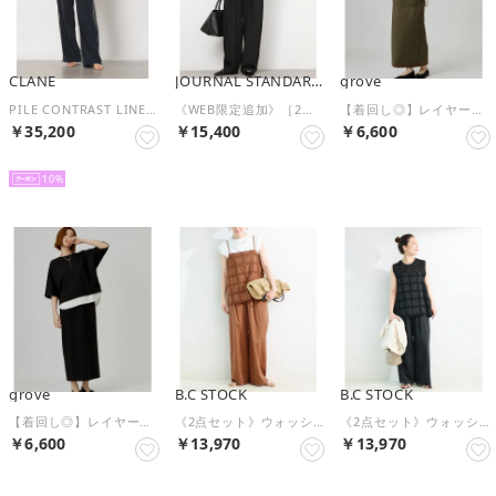
CLANE
JOURNAL STANDARD relume
grove
PILE CONTRAST LINE SET UP （NAVY）
《WEB限定追加》［2点セット］メランジツイルセットアップ（ブラック）
【着回し◎】レイヤード風セットアップ （カーキ(029)）
￥35,200
￥15,400
￥6,600
NEW
NEW
NEW
10
grove
B.C STOCK
B.C STOCK
【着回し◎】レイヤード風セットアップ （ブラック(019)）
《2点セット》ウォッシャブル / 刺繍キャミソール / パンツセット（ブラウン）
《2点セット》ウォッシャブル / 刺繍キャミソール / パンツセット（ブラック）
￥6,600
￥13,970
￥13,970
NEW
NEW
NEW