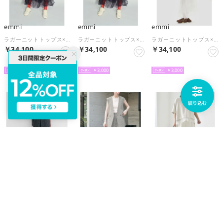
emmi
emmi
emmi
ラガーニットトップス×チュールタックスカートセット （DNVY）
ラガーニットトップス×チュールタックスカートセット （DNVY）
ラガーニットトップス×チュールタックスカートセット （OWHT）
￥34,100
￥34,100
￥34,100
予約
予約
予約
￥3,000
￥3,000
￥3,000
ITEMS URBAN RESEARCH
ITEMS URBAN RESEARCH
quaranciel
メランジジレパンツセット （ネイビー）
メランジジレパンツセット （ベージュ）
《予約》quaranciel:〈洗濯機可能〉裾デザイン プルオーバー & Iライン スカート セットアップ （オフホワイト）
￥9,490
￥9,490
￥13,200
予約
予約
予約
10
10