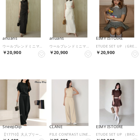
anuans
anuans
EIMY ISTOIRE
ウールブレンドミニマルセットアップ （CHARCOAL GREY）
ウールブレンドミニマルセットアップ （ECRU）
ETUDE SET UP （GREY）
￥20,900
￥20,900
￥20,900
NEW
NEW
NEW
SneepDip
CLANE
EIMY ISTOIRE
【17710】大人プリーツパンツセット （ブラック）
PILE CONTRAST LINE SET UP （IVORY）
ETUDE SET UP （BROWN）