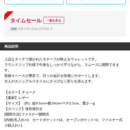
タイムセール
一覧を見る
8月11日 (Tue) 23:59まで
期間
商品説明
上品なタッチで描かれたモチーフが映えるウォレットです。
ラウンドジップ仕様で中身をしっかり守りながら、スムーズに開閉できま
す。
収納スペースが豊富で、日々の会計を快適にサポートします。
大人のカジュアルスタイルにさりげなく彩りを添えます。
【カラー】チョーク
【素材】レザー
【サイズ】（約）縦9.5cm×横19cm×マチ2.5cm、重さ---g
【スペック】保存袋付き
[開閉方法] ファスナー開閉式
[内側] 札入れ×2、カードポケット×12、オープンポケット×2、ファスナー式
小銭入れ×1