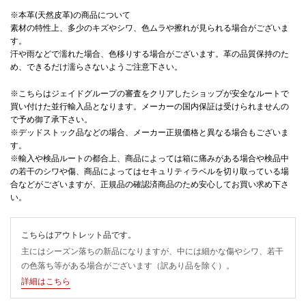
※本革(天然皮革)の商品について
素材の特性上、多少のキズやシワ、色ムラや擦れが見られる場合がございま
す。
汗や雨などで濡れた場合、色移りする場合がございます。革の品質保持のた
め、できるだけ濡らさないようご注意下さい。
※こちらはジェイドグループの審査をクリアしたショップが安全なルートで
買い付けた並行輸入品となります。メーカーの国内保証は受けられませんの
で予め御了承下さい。
※デッドストック品などの場合、メーカー正規価格と異なる場合もございま
す。
※輸入や検品ルートの都合上、商品によっては箱に痛みがある場合や検品中
の若干のシワや傷、商品によってはセキュリティラベルを切り取っている場
合などがございますが、正規品の確認済商品のため安心してお買い求め下さ
い。
こちらはアウトレット品です。
主にはシーズン落ちの新品になりますが、中には細かな傷やシワ、若干
の色落ち等がある場合がございます（訳あり品を除く）。
詳細はこちら