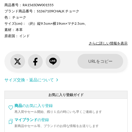
商品番号
： RA1565DW001555
ブランド商品番号
： S1367109CHALK チョーク
色
： チョーク
サイズ(cm)
： （約）縦9.5cm×横19cm×マチ2.5cm、
素材
： 本革
原産国
： インド
さらに詳しい情報を表示
URLをコピー
サイズ交換・返品について
お気に入り登録ガイド
商品
のお気に入り登録
再入荷やセール開始、残り１点の時にいち早くご連絡します
マイブランド
の登録
新商品やセール等、ブランドのお得な情報をお送りします