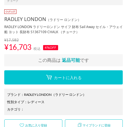
チョーク
RADLEY LONDON
（ラドリー ロンドン）
RADLEY LONDON ラドリーロンドン サイフ 財布 Sail Away セイル・アウェイ
船 ヨット 長財布 S1367109 CHALK （チョーク）
¥17,582
¥
16,703
4%OFF
税込
この商品は
返品可能
です
カートに入れる
ブランド
：
RADLEY LONDON
（ラドリー ロンドン）
性別タイプ
：
レディース
カテゴリ
：
お気に入り登録
マイブランドに登録