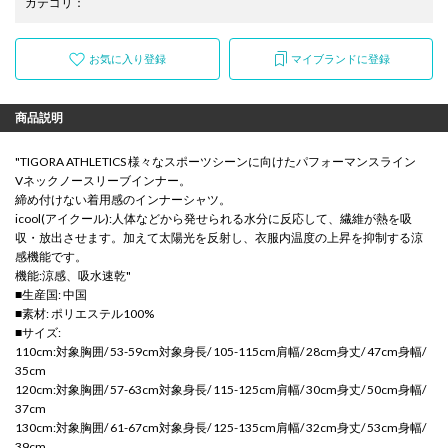
カテゴリ
：
お気に入り登録
マイブランドに登録
商品説明
"TIGORA ATHLETICS 様々なスポーツシーンに向けたパフォーマンスライン
Vネックノースリーブインナー。
締め付けない着用感のインナーシャツ。
icool(アイクール):人体などから発せられる水分に反応して、繊維が熱を吸
収・放出させます。加えて太陽光を反射し、衣服内温度の上昇を抑制する涼
感機能です。
機能:涼感、吸水速乾"
■生産国: 中国
■素材: ポリエステル100%
■サイズ:
110cm:対象胸囲/ 53-59cm対象身長/ 105-115cm肩幅/ 28cm身丈/ 47cm身幅/
35cm
120cm:対象胸囲/ 57-63cm対象身長/ 115-125cm肩幅/ 30cm身丈/ 50cm身幅/
37cm
130cm:対象胸囲/ 61-67cm対象身長/ 125-135cm肩幅/ 32cm身丈/ 53cm身幅/
39cm