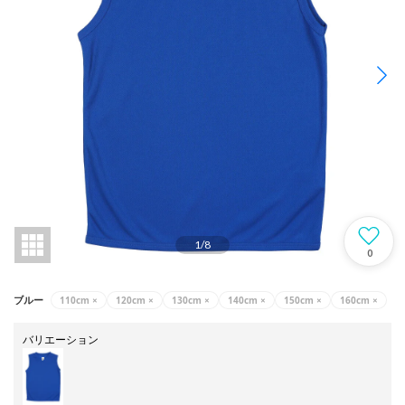
1
/
8
0
110cm
×
120cm
×
130cm
×
140cm
×
150cm
×
160cm
×
ブルー
バリエーション