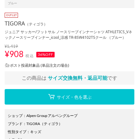
ブルー
TIGORA
（ティゴラ）
ジュニア サッカー/フットサル ノースリーブインナーシャツ ATHLETICS_Vネ
ックノースリーブインナー_icool_涼感 TR-8SW4102TSクール （ブルー）
¥1,419
¥
908
36%OFF
税込
ポスト投函対象品 (単品注文の場合)
この商品は
サイズ交換無料・返品可能
です
サイズ・色を選ぶ
ショップ
：
Alpen Group アルペングループ
ブランド
：
TIGORA
（ティゴラ）
性別タイプ
：
キッズ