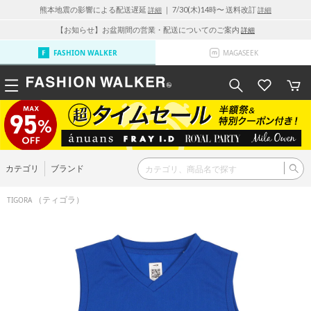
熊本地震の影響による配送遅延
｜ 7/30(木)14時〜 送料改訂
詳細
詳細
【お知らせ】お盆期間の営業・配送についてのご案内
詳細
FASHION WALKER
MAGASEEK
カテゴリ
ブランド
（ティゴラ）
TIGORA