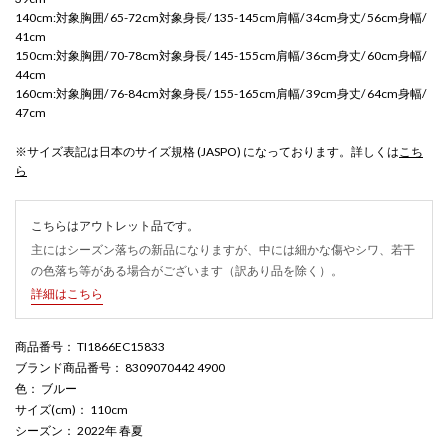
140cm:対象胸囲/ 65-72cm対象身長/ 135-145cm肩幅/ 34cm身丈/ 56cm身幅/
41cm
150cm:対象胸囲/ 70-78cm対象身長/ 145-155cm肩幅/ 36cm身丈/ 60cm身幅/
44cm
160cm:対象胸囲/ 76-84cm対象身長/ 155-165cm肩幅/ 39cm身丈/ 64cm身幅/
47cm
※サイズ表記は日本のサイズ規格 (JASPO) になっております。詳しくは
こち
ら
こちらはアウトレット品です。
主にはシーズン落ちの新品になりますが、中には細かな傷やシワ、若干
の色落ち等がある場合がございます（訳あり品を除く）。
詳細はこちら
商品番号
： TI1866EC15833
ブランド商品番号
： 8309070442 4900
色
： ブルー
サイズ(cm)
： 110cm
シーズン
： 2022年 春夏