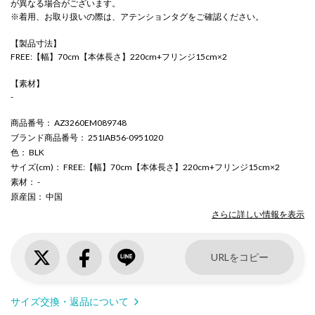
が異なる場合がございます。
※着用、お取り扱いの際は、アテンションタグをご確認ください。
【製品寸法】
FREE:【幅】70cm【本体長さ】220cm+フリンジ15cm×2
【素材】
-
商品番号
： AZ3260EM089748
ブランド商品番号
： 251IAB56-0951020
色
： BLK
サイズ(cm)
： FREE:【幅】70cm【本体長さ】220cm+フリンジ15cm×2
素材
： -
原産国
： 中国
さらに詳しい情報を表示
URLをコピー
サイズ交換・返品について