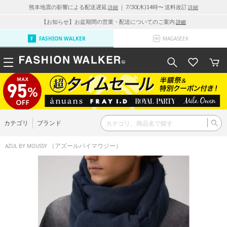
熊本地震の影響による配送遅延
｜ 7/30(木)14時〜 送料改訂
詳細
詳細
【お知らせ】お盆期間の営業・配送についてのご案内
詳細
FASHION WALKER
MAGASEEK
カテゴリ
ブランド
（アズールバイマウジー）
AZUL BY MOUSSY