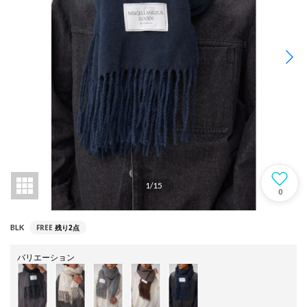
1
/
15
0
FREE
残り2点
BLK
バリエーション