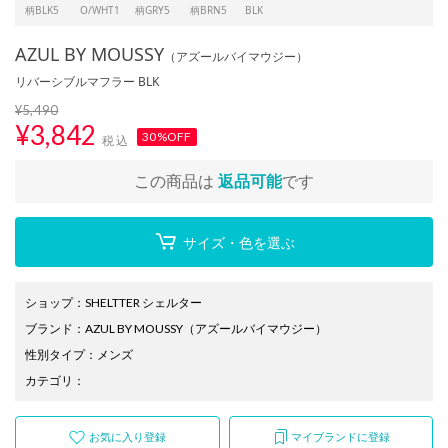
柄BLK5
O/WHT1
柄GRY5
柄BRN5
BLK
AZUL BY MOUSSY
（アズールバイマウジー）
リバーシブルマフラー BLK
¥5,490
¥
3,842
30%OFF
税込
この商品は
返品可能
です
サイズ・色を選ぶ
ショップ
：
SHELTTER シェルター
ブランド
：
AZUL BY MOUSSY
（アズールバイマウジー）
性別タイプ
：
メンズ
カテゴリ
：
お気に入り登録
マイブランドに登録