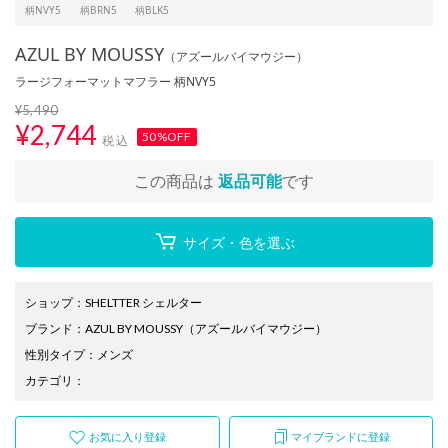
柄NVY5
柄BRN5
柄BLK5
AZUL BY MOUSSY
（アズールバイマウジー）
ラージフォーマットマフラー 柄NVY5
¥5,490
¥
2,744
50%OFF
税込
この商品は
返品可能
です
サイズ・色を選ぶ
ショップ
：
SHELTTER シェルター
ブランド
：
AZUL BY MOUSSY
（アズールバイマウジー）
性別タイプ
：
メンズ
カテゴリ
：
お気に入り登録
マイブランドに登録