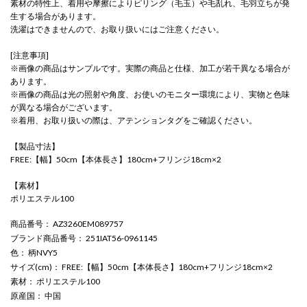
素材の特性上、着用や摩擦によりピリング（毛玉）や毛乱れ、毛羽立ちが発
生する場合があります。
洗濯はできませんので、お取り扱いにはご注意ください。
[注意事項]
※画像の商品はサンプルです。実際の商品と仕様、加工が若干異なる場合が
あります。
※画像の商品は光の照射や角度、お使いのモニター環境により、実物と色味
が異なる場合がございます。
※着用、お取り扱いの際は、アテンションタグをご確認ください。
【製品寸法】
FREE:【幅】50cm【本体長さ】180cm+フリンジ18cm×2
【素材】
ポリエステル100
商品番号
： AZ3260EM089757
ブランド商品番号
： 251IAT56-0961145
色
： 柄NVY5
サイズ(cm)
： FREE:【幅】50cm【本体長さ】180cm+フリンジ18cm×2
素材
： ポリエステル100
原産国
： 中国