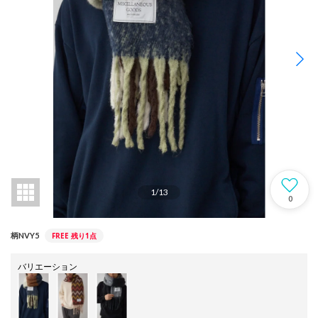
1
/
13
0
FREE
残り1点
柄NVY5
バリエーション