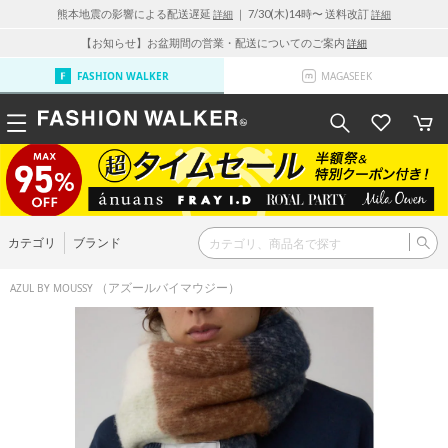
熊本地震の影響による配送遅延
｜ 7/30(木)14時〜 送料改訂
詳細
詳細
【お知らせ】お盆期間の営業・配送についてのご案内
詳細
FASHION WALKER
MAGASEEK
カテゴリ
ブランド
（アズールバイマウジー）
AZUL BY MOUSSY