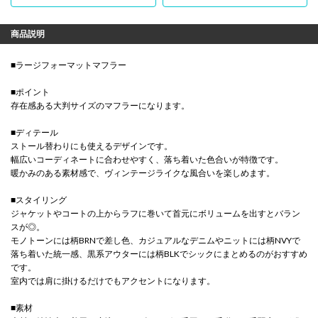
商品説明
■ラージフォーマットマフラー
■ポイント
存在感ある大判サイズのマフラーになります。
■ディテール
ストール替わりにも使えるデザインです。
幅広いコーディネートに合わせやすく、落ち着いた色合いが特徴です。
暖かみのある素材感で、ヴィンテージライクな風合いを楽しめます。
■スタイリング
ジャケットやコートの上からラフに巻いて首元にボリュームを出すとバラン
スが◎。
モノトーンには柄BRNで差し色、カジュアルなデニムやニットには柄NVYで
落ち着いた統一感、黒系アウターには柄BLKでシックにまとめるのがおすすめ
です。
室内では肩に掛けるだけでもアクセントになります。
■素材