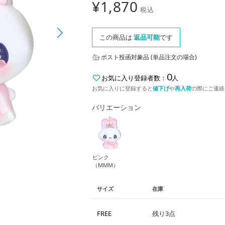
¥
1,870
税込
この商品は
返品可能
です
ポスト投函対象品 (単品注文の場合)
0
お気に入り登録者数：
人
お気に入りに登録すると
値下げ
や
再入荷
の際にご連絡
バリエーション
ピンク
（MMM）
サイズ
在庫
FREE
残り3点