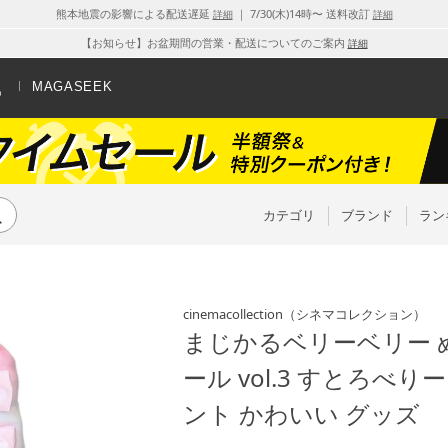
熊本地震の影響による配送遅延
｜ 7/30(木)14時〜 送料改訂
詳細
詳細
【お知らせ】お盆期間の営業・配送についてのご案内
詳細
MAGASEEK
カテゴリ
ブランド
ラン
cinemacollection
（シネマコレクション）
まじかるベリーベリー 
ール vol.3 すとろべ
ント かわいい グッズ