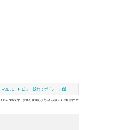
レビュー投稿でポイント抽選
トが当たる！
者のみ可能です。投稿可能期間は商品出荷後から30日間です