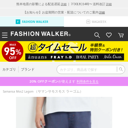
熊本地震の影響による配送遅延
｜ 7/30(木)14時〜 送料改訂
詳細
詳細
【お知らせ】お盆期間の営業・配送についてのご案内
詳細
FASHION WALKER
MAGASEEK
カテゴリ
ブランド
20% OFF
クーポン
が使えます
利用条件を見る
（サマンサモスモス ラーゴム）
Samansa Mos2 Lagom