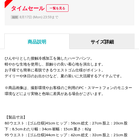
タイムセール
一覧を見る
8月17日 (Mon) 23:59まで
期間
商品説明
サイズ詳細
ひんやりとした接触冷感加工を施したハーフパンツ。
軽やかな生地を使用し、肌触りの良い着心地を演出します。
お子様でも簡単に着脱できるウエストゴム仕様がポイント。
デイリーや休日のお出かけなど、夏の装いに大活躍するアイテムです。
※商品画像は、撮影環境やお客様のご利用のPC・スマートフォンのモニター
環境などにより実物と色味に差異がある場合がございます。
【製品寸法】
80 ウエスト：[ゴム仕様]41cm ヒップ：58cm 総丈：27cm 股上：20cm 股
下：8.5cm わたり幅：34cm 裾幅：15cm 重さ：82g
95 ウエスト：[ゴム仕様]44cm ヒップ：62cm 総丈：32cm 股上：21cm 股