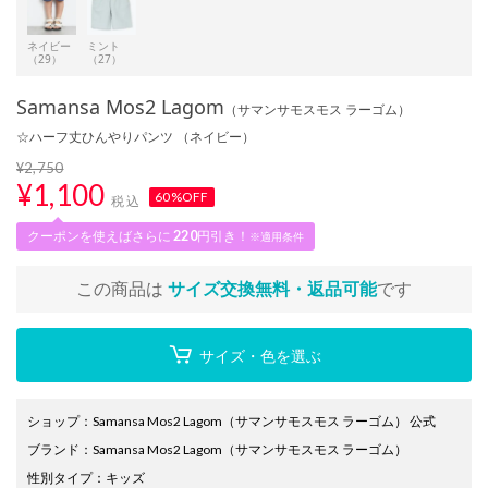
ネイビー
ミント
（29）
（27）
Samansa Mos2 Lagom
（サマンサモスモス ラーゴム）
☆ハーフ丈ひんやりパンツ （ネイビー）
¥2,750
¥
1,100
60%OFF
税込
クーポンを使えばさらに
220
円引き！
※適用条件
この商品は
サイズ交換無料・返品可能
です
サイズ・色を選ぶ
ショップ
：
Samansa Mos2 Lagom（サマンサモスモス ラーゴム） 公式
ブランド
：
Samansa Mos2 Lagom
（サマンサモスモス ラーゴム）
性別タイプ
：
キッズ