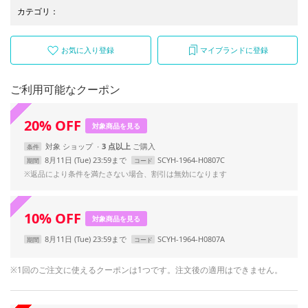
カテゴリ
：
お気に入り登録
マイブランドに登録
ご利用可能なクーポン
20
%
OFF
対象商品を見る
対象
ショップ
3 点以上
条件
8月11日 (Tue) 23:59まで
SCYH-1964-H0807C
期間
コード
※返品により条件を満たさない場合、割引は無効になります
10
%
OFF
対象商品を見る
8月11日 (Tue) 23:59まで
SCYH-1964-H0807A
期間
コード
※1回のご注文に使えるクーポンは1つです。注文後の適用はできません。