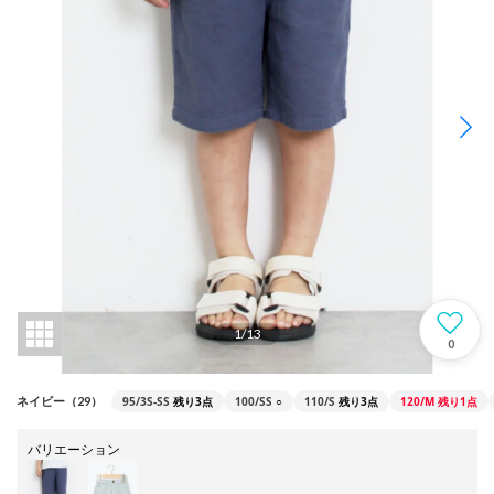
1
/
13
0
95/3S-SS
残り3点
100/SS
○
110/S
残り3点
120/M
残り1点
ネイビー（29）
バリエーション