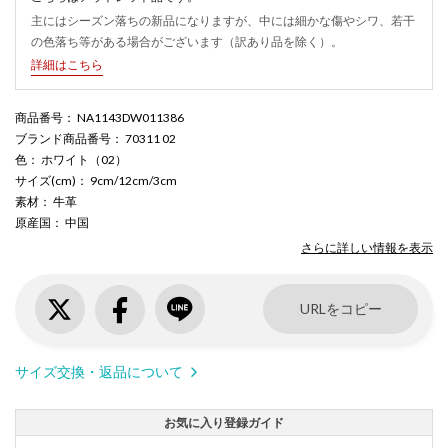
主にはシーズン落ちの新品になりますが、中には細かな傷やシワ、若干
の色落ち等がある場合がございます（訳あり品を除く）。
詳細はこちら
商品番号
： NA1143DW011386
ブランド商品番号
： 70311 02
色
： ホワイト（02）
サイズ(cm)
： 9cm/12cm/3cm
素材
： 牛革
原産国
： 中国
さらに詳しい情報を表示
URLをコピー
サイズ交換・返品について
お気に入り登録ガイド