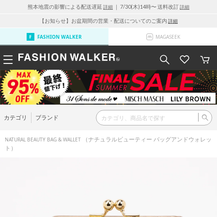
熊本地震の影響による配送遅延
｜ 7/30(木)14時〜 送料改訂
詳細
詳細
【お知らせ】お盆期間の営業・配送についてのご案内
詳細
FASHION WALKER
MAGASEEK
カテゴリ
ブランド
（ナチュラルビューティー バッグアンドウォレッ
NATURAL BEAUTY BAG & WALLET
ト）