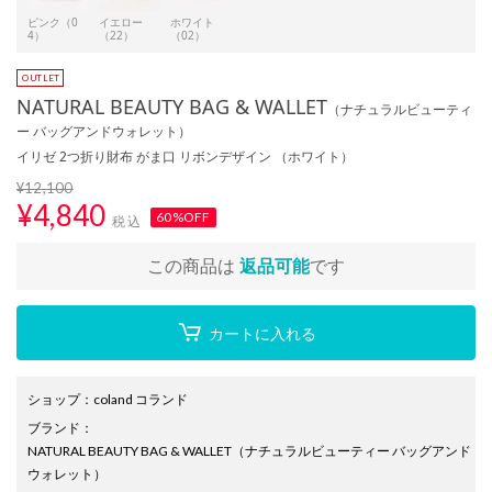
ピンク（0
イエロー
ホワイト
4）
（22）
（02）
NATURAL BEAUTY BAG & WALLET
（ナチュラルビューティ
ー バッグアンドウォレット）
イリゼ 2つ折り財布 がま口 リボンデザイン （ホワイト）
¥12,100
¥
4,840
60%OFF
税込
この商品は
返品可能
です
カートに入れる
ショップ
：
coland コランド
ブランド
：
NATURAL BEAUTY BAG & WALLET
（ナチュラルビューティー バッグアンド
ウォレット）