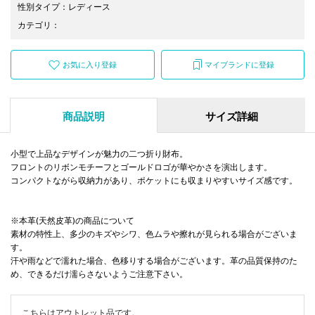
性別タイプ
：
レディース
カテゴリ
：
お気に入り登録
マイブランドに登録
商品説明
サイズ詳細
小型で上品なデザインが魅力の二つ折り財布。
フロントのリボンモチーフとゴールドロゴが華やかさを演出します。
コンパクトながら収納力があり、ポケットにも収まりやすいサイズ感です。
※本革(天然皮革)の商品について
素材の特性上、多少のキズやシワ、色ムラや擦れが見られる場合がございま
す。
汗や雨などで濡れた場合、色移りする場合がございます。革の品質保持のた
め、できるだけ濡らさないようご注意下さい。
こちらはアウトレット品です。