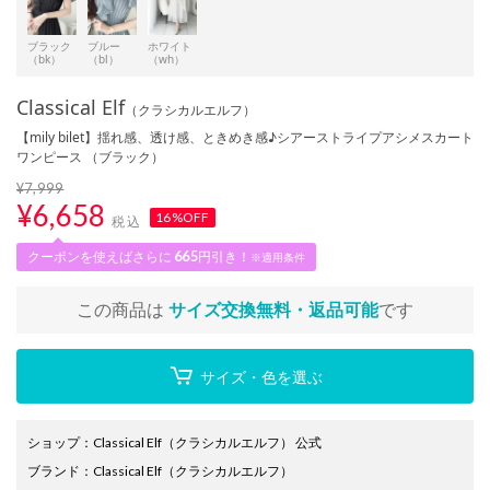
ブラック
ブルー
ホワイト
（bk）
（bl）
（wh）
Classical Elf
（クラシカルエルフ）
【mily bilet】揺れ感、透け感、ときめき感♪シアーストライプアシメスカート
ワンピース （ブラック）
¥7,999
¥
6,658
16%OFF
税込
クーポンを使えばさらに
665
円引き！
※適用条件
この商品は
サイズ交換無料・返品可能
です
サイズ・色を選ぶ
ショップ
：
Classical Elf（クラシカルエルフ） 公式
ブランド
：
Classical Elf
（クラシカルエルフ）