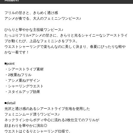
フリルの甘さと、きらめく透け感
アシメが奏でる、大人のフェミニンワンピース♪
ひらりと華やかな主役級ワンピース♪
たっぷりフリル×アシメの甘さに、きらりと光るシャイニーなシアーストライ
プが動くたび、上品なフェミニンさをプラス。
ウエストシャーリングで楽ちんなのに美しく決まり、春夏にぴったりな軽や
かな一着です！
■point
・シアーストライプ素材
・2枚重ねフリル
・アシメ重ねデザイン
・シャーリングウエスト
・スタイルアップ効果
■detail
光沢と透け感のあるシアーストライプ生地を使用した
フェミニンムード漂うワンピース♪
ネックラインからボディ中心に流れる2枚仕立てのフリルが
顔まわりを華やかに演出◎
ウエストはぐるりとシャーリング仕様で、