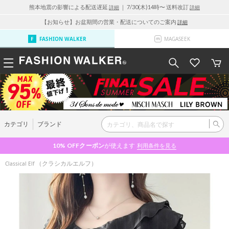
熊本地震の影響による配送遅延
｜ 7/30(木)14時〜 送料改訂
詳細
詳細
【お知らせ】お盆期間の営業・配送についてのご案内
詳細
FASHION WALKER
MAGASEEK
カテゴリ
ブランド
10% OFF
クーポン
が使えます
利用条件を見る
（クラシカルエルフ）
Classical Elf