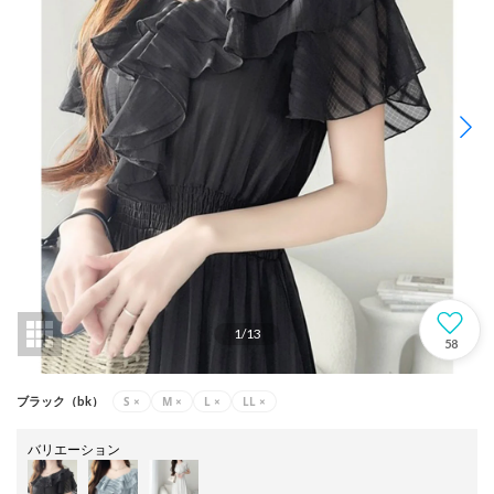
1
/
13
58
S
×
M
×
L
×
LL
×
ブラック（bk）
バリエーション