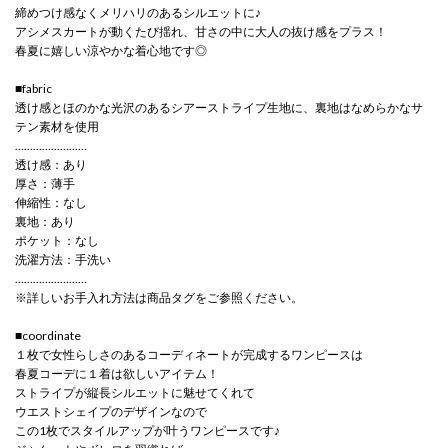
締めつけ感なくメリハリのあるシルエットに♪
アシメスカートが動くたび揺れ、甘さの中に大人の抜け感をプラス！
春夏に嬉しい涼やかな着心地です◎
■fabric
透け感とほのかな光沢のあるシアーストライプ生地に、裏地はなめらかなサ
テン素材を使用
……………………
透け感：あり
厚さ：薄手
伸縮性：なし
裏地：あり
ポケット：なし
洗濯方法：手洗い
……………………
※詳しいお手入れ方法は商品タグをご参照ください。
■coordinate
１枚で女性らしさのあるコーディネートが完成するワンピースは
春夏コーデに１着は欲しいアイテム！
ストライプが縦長シルエットに魅せてくれて
ウエストシェイプのデザインなので
この1枚でスタイルアップが叶うワンピースです♪