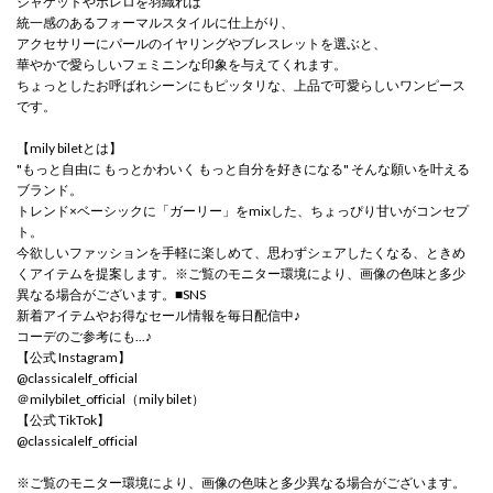
ジャケットやボレロを羽織れば
統一感のあるフォーマルスタイルに仕上がり、
アクセサリーにパールのイヤリングやブレスレットを選ぶと、
華やかで愛らしいフェミニンな印象を与えてくれます。
ちょっとしたお呼ばれシーンにもピッタリな、上品で可愛らしいワンピース
です。
【mily biletとは】
"もっと自由に もっとかわいく もっと自分を好きになる" そんな願いを叶える
ブランド。
トレンド×ベーシックに「ガーリー」をmixした、ちょっぴり甘いがコンセプ
ト。
今欲しいファッションを手軽に楽しめて、思わずシェアしたくなる、ときめ
くアイテムを提案します。※ご覧のモニター環境により、画像の色味と多少
異なる場合がございます。■SNS
新着アイテムやお得なセール情報を毎日配信中♪
コーデのご参考にも...♪
【公式 Instagram】
@classicalelf_official
＠milybilet_official（mily bilet）
【公式 TikTok】
@classicalelf_official
※ご覧のモニター環境により、画像の色味と多少異なる場合がございます。