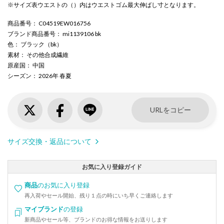
※サイズ表ウエストの（）内はウエストゴム最大伸ばし寸となります。
商品番号
： C04519EW016756
ブランド商品番号
： mi1139106 bk
色
： ブラック（bk）
素材
： その他合成繊維
原産国
： 中国
シーズン
： 2026年 春夏
URLをコピー
サイズ交換・返品について
お気に入り登録ガイド
商品
のお気に入り登録
再入荷やセール開始、残り１点の時にいち早くご連絡します
マイブランド
の登録
新商品やセール等、ブランドのお得な情報をお送りします