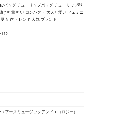
wayバッグ チューリップバッグ チューリップ型
掛け 軽量 軽い コンパクト 大人可愛い フェミニ
春夏 新作 トレンド 人気 ブランド
112
y
（アースミュージックアンドエコロジー）