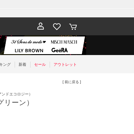
お気に入
カート
り
キング
新着
セール
アウトレット
[ 前に戻る ]
アンドエコロジー）
グリーン）