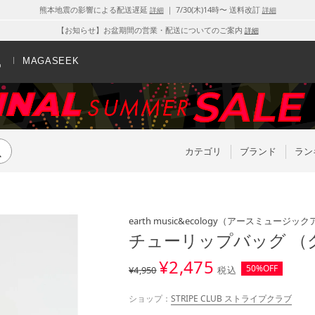
熊本地震の影響による配送遅延
｜ 7/30(木)14時〜 送料改訂
詳細
詳細
【お知らせ】お盆期間の営業・配送についてのご案内
詳細
MAGASEEK
カテゴリ
ブランド
ラン
earth music&ecology
（アースミュージック
チューリップバッグ （
¥
2,475
50%OFF
¥4,950
税込
ショップ：
STRIPE CLUB ストライプクラブ