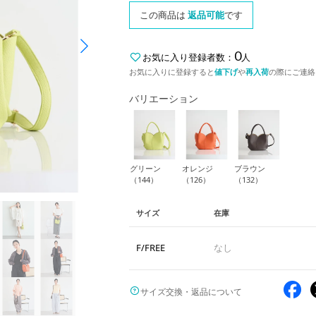
この商品は
返品可能
です
0
お気に入り登録者数：
人
お気に入りに登録すると
値下げ
や
再入荷
の際にご連絡
バリエーション
グリーン
オレンジ
ブラウン
（144）
（126）
（132）
サイズ
在庫
F/FREE
なし
サイズ交換・返品について