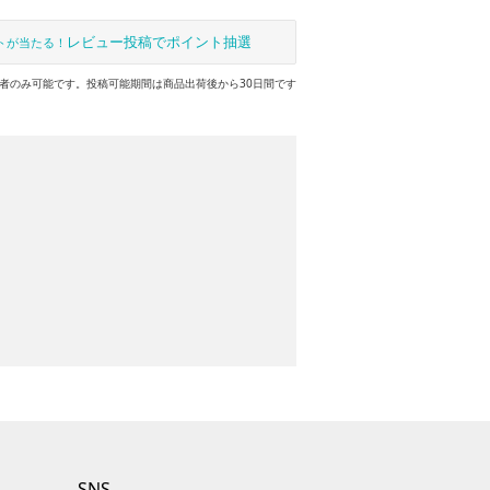
レビュー投稿でポイント抽選
トが当たる！
者のみ可能です。投稿可能期間は商品出荷後から30日間です
SNS