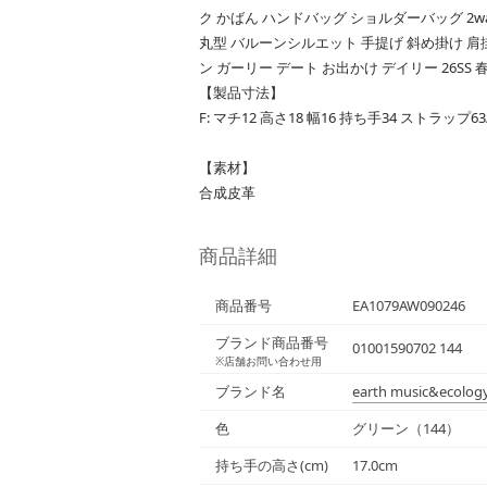
ク かばん ハンドバッグ ショルダーバッグ 2
丸型 バルーンシルエット 手提げ 斜め掛け 肩
ン ガーリー デート お出かけ デイリー 26SS 
【製品寸法】
F: マチ12 高さ18 幅16 持ち手34 ストラップ63/
【素材】
合成皮革
商品詳細
商品番号
EA1079AW090246
ブランド商品番号
01001590702 144
※店舗お問い合わせ用
ブランド名
earth music&ecolog
色
グリーン（144）
持ち手の高さ(cm)
17.0cm