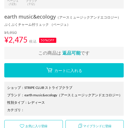
ベージュ
ブラック
（123）
（112）
earth music&ecology
（アースミュージックアンドエコロジー）
ぷくぷくチャーム付リュック （ベージュ）
¥4,950
¥
2,475
50%OFF
税込
この商品は
返品可能
です
カートに入れる
ショップ
：
STRIPE CLUB ストライプクラブ
ブランド
：
earth music&ecology
（アースミュージックアンドエコロジー）
性別タイプ
：
レディース
カテゴリ
：
お気に入り登録
マイブランドに登録