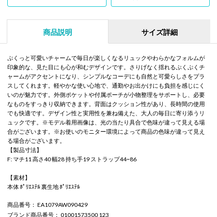
商品説明
サイズ詳細
ぷくっと可愛いチャームで毎日が楽しくなるリュックやわらかなフォルムが
印象的な、見た目にも心が和むデザインです。さりげなく揺れるぷくぷくチ
ャームがアクセントになり、シンプルなコーデにも自然と可愛らしさをプラ
スしてくれます。軽やかな使い心地で、通勤やお出かけにも負担を感じにく
いのが魅力です。外側ポケットや付属ポーチが小物整理をサポートし、必要
なものをすっきり収納できます。背面はクッション性があり、長時間の使用
でも快適です。デザイン性と実用性を兼ね備えた、大人の毎日に寄り添うリ
ュックです。※モデル着用画像は、光の当たり具合で色味が違って見える場
合がございます。※お使いのモニター環境によって商品の色味が違って見え
る場合がございます。
【製品寸法】
F: マチ11 高さ40 幅28 持ち手19 ストラップ44~86
【素材】
本体 ﾎﾟﾘｴｽﾃﾙ 裏生地 ﾎﾟﾘｴｽﾃﾙ
商品番号
： EA1079AW090429
ブランド商品番号
： 01001573500 123