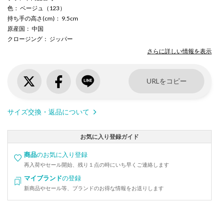
色
： ベージュ（123）
持ち手の高さ(cm)
： 9.5cm
原産国
： 中国
クロージング
： ジッパー
さらに詳しい情報を表示
URLをコピー
サイズ交換・返品について
お気に入り登録ガイド
商品
のお気に入り登録
再入荷やセール開始、残り１点の時にいち早くご連絡します
マイブランド
の登録
新商品やセール等、ブランドのお得な情報をお送りします