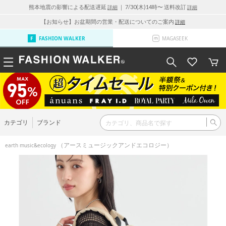
熊本地震の影響による配送遅延
｜ 7/30(木)14時〜 送料改訂
詳細
詳細
【お知らせ】お盆期間の営業・配送についてのご案内
詳細
FASHION WALKER
MAGASEEK
カテゴリ
ブランド
（アースミュージックアンドエコロジー）
earth music&ecology