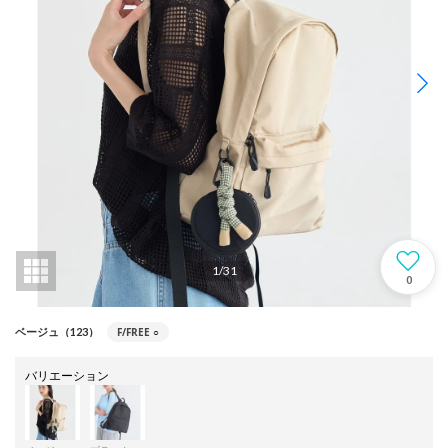
1
/
31
0
F/FREE
○
ベージュ（123）
バリエーション