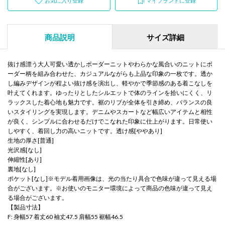
お気に入り登録
マイブランドに登録
商品説明
サイズ詳細
抜け感漂う大人可愛い透かしボーダーニットやわらかな風合いのニットにボ
ーダー柄を組み合わせた、カジュアルながらも上品な印象の一枚です。透か
し編みデザインが程よい抜け感を演出し、軽やかで季節感のある着こなしを
叶えてくれます。ゆったりとしたシルエットで体のラインを拾いにくく、リ
ラックスした着心地も魅力です。裾のリブが全体を引き締め、バランスの良
いスタイリングを実現します。デニムやスカートなど幅広いアイテムと相性
が良く、シンプルに合わせるだけでこなれた印象に仕上がります。日常使い
しやすく、着回し力の高いニットです。透け感[ややあり]
生地の厚さ[普通]
光沢感[なし]
伸縮性[あり]
裏地[なし]
ポケット[なし]※モデル着用画像は、光の当たり具合で色味が違って見える場
合がございます。※お使いのモニター環境によって商品の色味が違って見え
る場合がございます。
【製品寸法】
F: 身幅57 着丈60 袖丈47.5 肩幅55 裾幅46.5