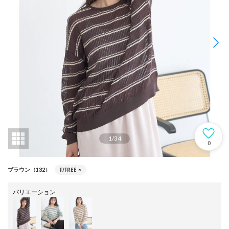
1
/
34
0
F/FREE
○
ブラウン（132）
バリエーション