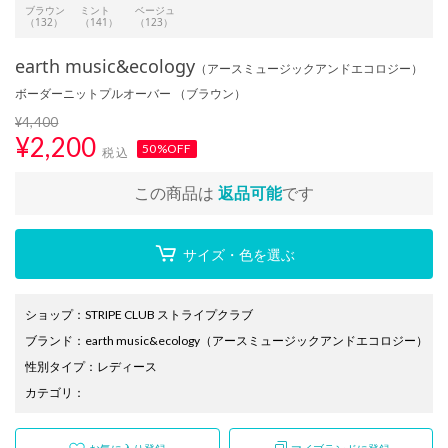
ブラウン
ミント
ベージュ
（132）
（141）
（123）
earth music&ecology
（アースミュージックアンドエコロジー）
ボーダーニットプルオーバー （ブラウン）
¥4,400
¥
2,200
50%OFF
税込
この商品は
返品可能
です
サイズ・色を選ぶ
ショップ
：
STRIPE CLUB ストライプクラブ
ブランド
：
earth music&ecology
（アースミュージックアンドエコロジー）
性別タイプ
：
レディース
カテゴリ
：