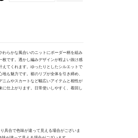
やわらかな風合いのニットにボーダー柄を組み
一枚です。透かし編みデザインが程よい抜け感
叶えてくれます。ゆったりとしたシルエットで
心地も魅力です。裾のリブが全体を引き締め、
デニムやスカートなど幅広いアイテムと相性が
象に仕上がります。日常使いしやすく、着回し
たり具合で色味が違って見える場合がございま
色味が違って見える場合がございます。