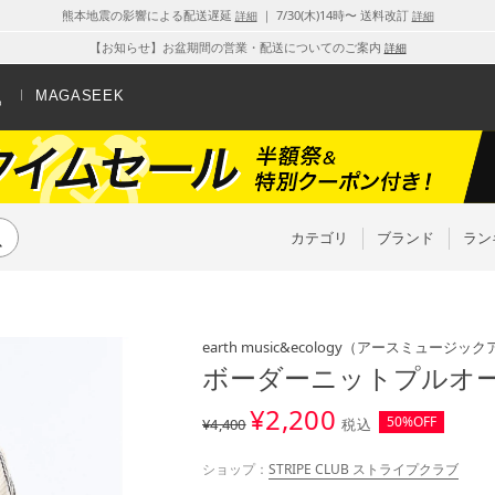
熊本地震の影響による配送遅延
｜ 7/30(木)14時〜 送料改訂
詳細
詳細
【お知らせ】お盆期間の営業・配送についてのご案内
詳細
MAGASEEK
カテゴリ
ブランド
ラン
earth music&ecology
（アースミュージック
ボーダーニットプルオー
¥
2,200
50%OFF
¥4,400
税込
ショップ：
STRIPE CLUB ストライプクラブ