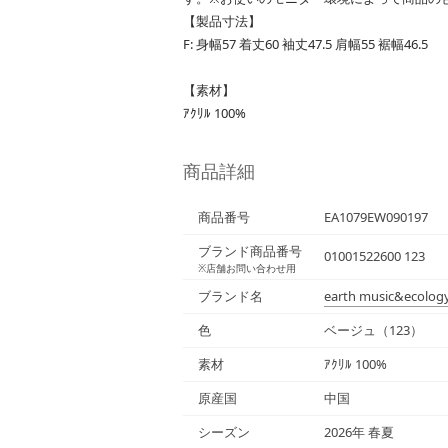
【製品寸法】
F: 身幅57 着丈60 袖丈47.5 肩幅55 裾幅46.5
【素材】
ｱｸﾘﾙ 100%
商品詳細
商品番号
EA1079EW090197
ブランド商品番号
01001522600 123
※店舗お問い合わせ用
ブランド名
earth music&ecolog
色
ベージュ（123）
素材
ｱｸﾘﾙ 100%
原産国
中国
シーズン
2026年 春夏