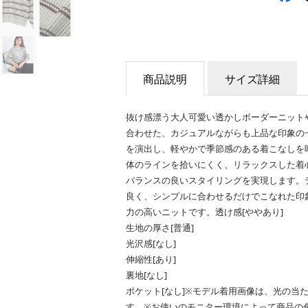
商品説明
サイズ詳細
抜け感漂う大人可愛い透かしボーダーニット
合わせた、カジュアルながらも上品な印象の
を演出し、軽やかで季節感のある着こなしを
体のラインを拾いにくく、リラックスした着
バランスの良いスタイリングを実現します。
良く、シンプルに合わせるだけでこなれた印
力の高いニットです。透け感[ややあり]
生地の厚さ[普通]
光沢感[なし]
伸縮性[あり]
裏地[なし]
ポケット[なし]※モデル着用画像は、光の当
す。※お使いのモニター環境によって商品の