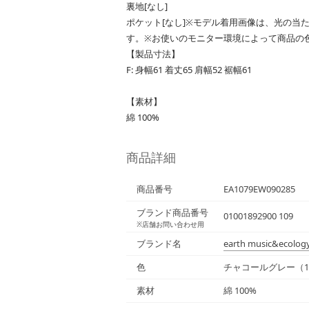
裏地[なし]
ポケット[なし]※モデル着用画像は、光の当
す。※お使いのモニター環境によって商品の
【製品寸法】
F: 身幅61 着丈65 肩幅52 裾幅61
【素材】
綿 100%
商品詳細
商品番号
EA1079EW090285
ブランド商品番号
01001892900 109
※店舗お問い合わせ用
ブランド名
earth music&ecolog
色
チャコールグレー（1
素材
綿 100%