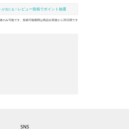
レビュー投稿でポイント抽選
トが当たる！
者のみ可能です。投稿可能期間は商品出荷後から30日間です
SNS