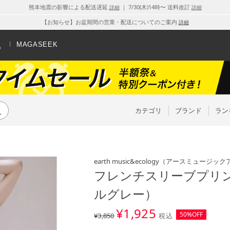
熊本地震の影響による配送遅延
｜ 7/30(木)14時〜 送料改訂
詳細
詳細
【お知らせ】お盆期間の営業・配送についてのご案内
詳細
MAGASEEK
カテゴリ
ブランド
ラン
earth music&ecology
（アースミュージック
フレンチスリーブプリン
ルグレー）
¥
1,925
50%OFF
¥3,850
税込