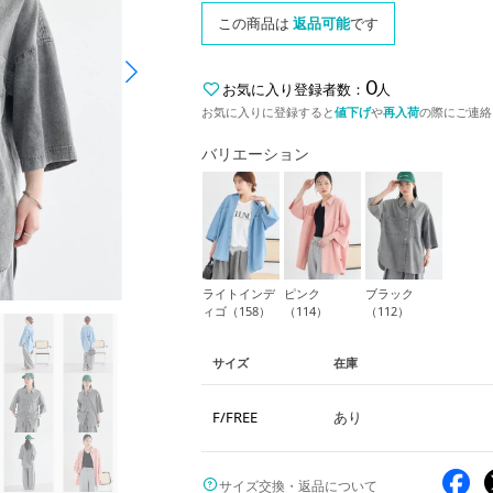
この商品は
返品可能
です
0
お気に入り登録者数：
人
お気に入りに登録すると
値下げ
や
再入荷
の際にご連絡
バリエーション
ライトインデ
ピンク
ブラック
ィゴ（158）
（114）
（112）
サイズ
在庫
F/FREE
あり
サイズ交換・返品について