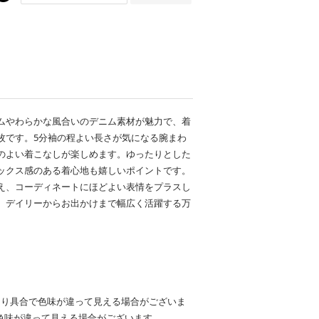
ムやわらかな風合いのデニム素材が魅力で、着
枚です。5分袖の程よい長さが気になる腕まわ
のよい着こなしが楽しめます。ゆったりとした
ックス感のある着心地も嬉しいポイントです。
え、コーディネートにほどよい表情をプラスし
、デイリーからお出かけまで幅広く活躍する万
たり具合で色味が違って見える場合がございま
色味が違って見える場合がございます。