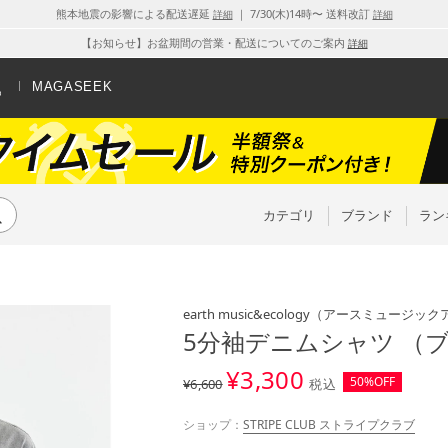
熊本地震の影響による配送遅延
｜ 7/30(木)14時〜 送料改訂
詳細
詳細
【お知らせ】お盆期間の営業・配送についてのご案内
詳細
MAGASEEK
カテゴリ
ブランド
ラン
earth music&ecology
（アースミュージック
5分袖デニムシャツ （
¥
3,300
50%OFF
¥6,600
税込
ショップ：
STRIPE CLUB ストライプクラブ