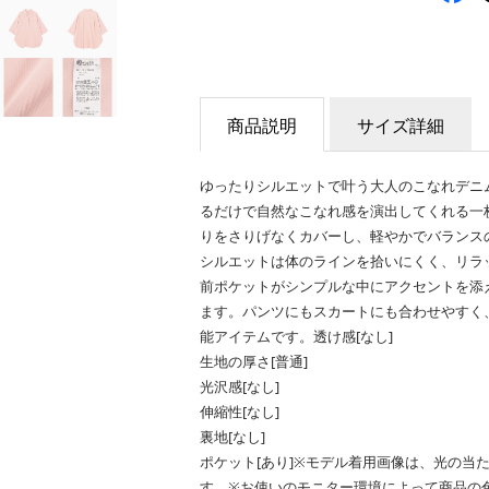
商品説明
サイズ詳細
ゆったりシルエットで叶う大人のこなれデニ
るだけで自然なこなれ感を演出してくれる一
りをさりげなくカバーし、軽やかでバランス
シルエットは体のラインを拾いにくく、リラ
前ポケットがシンプルな中にアクセントを添
ます。パンツにもスカートにも合わせやすく
能アイテムです。透け感[なし]
生地の厚さ[普通]
光沢感[なし]
伸縮性[なし]
裏地[なし]
ポケット[あり]※モデル着用画像は、光の当
す。※お使いのモニター環境によって商品の