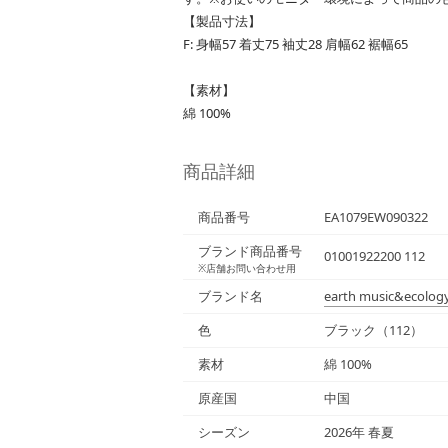
【製品寸法】
F: 身幅57 着丈75 袖丈28 肩幅62 裾幅65
【素材】
綿 100%
商品詳細
商品番号
EA1079EW090322
ブランド商品番号
01001922200 112
※店舗お問い合わせ用
ブランド名
earth music&ecolog
色
ブラック（112）
素材
綿 100%
原産国
中国
シーズン
2026年 春夏